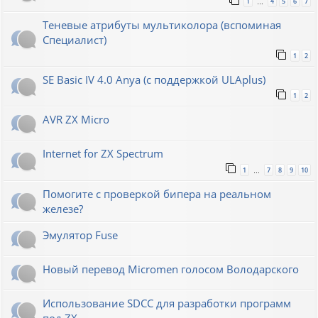
1
4
5
6
7
…
Теневые атрибуты мультиколора (вспоминая
Специалист)
1
2
SE Basic IV 4.0 Anya (с поддержкой ULAplus)
1
2
AVR ZX Micro
Internet for ZX Spectrum
1
7
8
9
10
…
Помогите с проверкой бипера на реальном
железе?
Эмулятор Fuse
Новый перевод Micromen голосом Володарского
Использование SDCC для разработки программ
под ZX