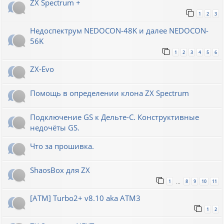
ZX Spectrum +
1
2
3
Недоспектрум NEDOCON-48K и далее NEDOCON-
56K
1
2
3
4
5
6
ZX-Evo
Помощь в определении клона ZX Spectrum
Подключение GS к Дельте-С. Конструктивные
недочёты GS.
Что за прошивка.
ShaosBox для ZX
1
8
9
10
11
…
[ATM] Turbo2+ v8.10 aka ATM3
1
2