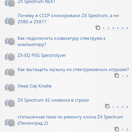
ZX Spectrum NEXT
Почему в СССР клонировали ZX Spectrum, а не
ZX80 и ZX81?
1
2
3
4
5
6
Как подключить клавиатуру спектрума к
компьютеру?
ZX-EQ PSG Spectrolyzer
Как вытащить музыку из спектрумовских игрушек?
1
2
Умер Сэр Клайв
ZX Spectrum 42 символа в строке
1
2
3
4
стотысячная тема по ремонту клона ZX Spectrum
(Ленинград 2)
1
2