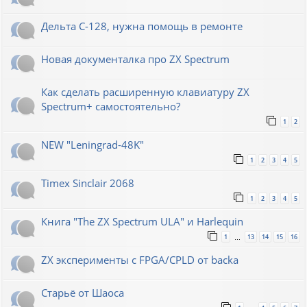
Дельта С-128, нужна помощь в ремонте
Новая документалка про ZX Spectrum
Как сделать расширенную клавиатуру ZX
Spectrum+ самостоятельно?
1
2
NEW "Leningrad-48K"
1
2
3
4
5
Timex Sinclair 2068
1
2
3
4
5
Книга "The ZX Spectrum ULA" и Harlequin
1
13
14
15
16
…
ZX эксперименты с FPGA/CPLD от backa
Старьё от Шаоса