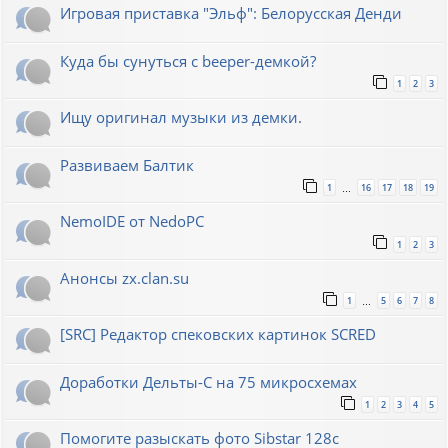
Игровая приставка "Эльф": Белорусская Денди
Куда бы сунуться с beeper-демкой?
1
2
3
Ищу оригинал музыки из демки.
Развиваем Балтик
1
16
17
18
19
…
NemoIDE от NedoPC
1
2
3
Анонсы zx.clan.su
1
5
6
7
8
…
[SRC] Редактор спековских картинок SCRED
Доработки Дельты-С на 75 микросхемах
1
2
3
4
5
Помогите разыскать фото Sibstar 128с