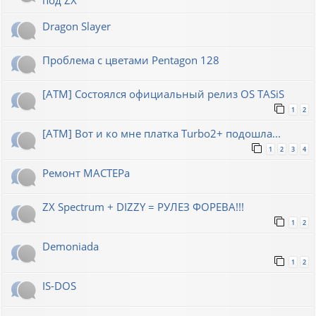
Dragon Slayer
Проблема с цветами Pentagon 128
[ATM] Состоялся официальный релиз OS TASiS
1
2
[ATM] Вот и ко мне платка Turbo2+ подошла...
1
2
3
4
Ремонт МАСТЕРа
ZX Spectrum + DIZZY = РУЛЕЗ ФОРЕВА!!!
1
2
Demoniada
1
2
IS-DOS