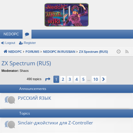
NEDOPC
Logout
Register
or
NEDOPC
u
FORUMS
NEDOPC IN RUSSIAN
ZX Spectrum (RUS)
F
e
m
ZX Spectrum (RUS)
e
s
Moderator:
Shaos
d
Page
1
of
10
2
3
4
5
10
1
Next
490 topics
…
Announcements
РУССКИЙ ЯЗЫК
Topics
Sinclair-джойстики для Z-Controller