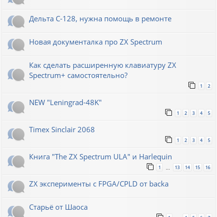
Дельта С-128, нужна помощь в ремонте
Новая документалка про ZX Spectrum
Как сделать расширенную клавиатуру ZX
Spectrum+ самостоятельно?
1
2
NEW "Leningrad-48K"
1
2
3
4
5
Timex Sinclair 2068
1
2
3
4
5
Книга "The ZX Spectrum ULA" и Harlequin
1
13
14
15
16
…
ZX эксперименты с FPGA/CPLD от backa
Старьё от Шаоса