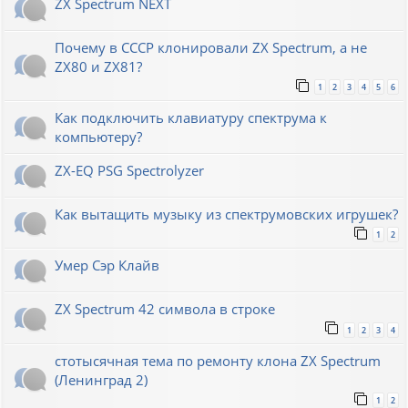
ZX Spectrum NEXT
Почему в СССР клонировали ZX Spectrum, а не
ZX80 и ZX81?
1
2
3
4
5
6
Как подключить клавиатуру спектрума к
компьютеру?
ZX-EQ PSG Spectrolyzer
Как вытащить музыку из спектрумовских игрушек?
1
2
Умер Сэр Клайв
ZX Spectrum 42 символа в строке
1
2
3
4
стотысячная тема по ремонту клона ZX Spectrum
(Ленинград 2)
1
2