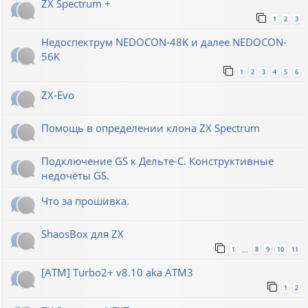
ZX Spectrum +
1
2
3
Недоспектрум NEDOCON-48K и далее NEDOCON-
56K
1
2
3
4
5
6
ZX-Evo
Помощь в определении клона ZX Spectrum
Подключение GS к Дельте-С. Конструктивные
недочёты GS.
Что за прошивка.
ShaosBox для ZX
1
8
9
10
11
…
[ATM] Turbo2+ v8.10 aka ATM3
1
2