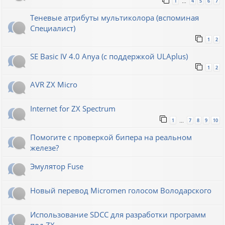
1
4
5
6
7
…
Теневые атрибуты мультиколора (вспоминая
Специалист)
1
2
SE Basic IV 4.0 Anya (с поддержкой ULAplus)
1
2
AVR ZX Micro
Internet for ZX Spectrum
1
7
8
9
10
…
Помогите с проверкой бипера на реальном
железе?
Эмулятор Fuse
Новый перевод Micromen голосом Володарского
Использование SDCC для разработки программ
под ZX