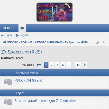
NEDOPC
Logout
Register
or
NEDOPC
u
FORUMS
NEDOPC IN RUSSIAN
ZX Spectrum (RUS)
F
e
m
ZX Spectrum (RUS)
e
s
Moderator:
Shaos
d
Page
1
of
10
2
3
4
5
10
1
Next
490 topics
…
Announcements
РУССКИЙ ЯЗЫК
Topics
Sinclair-джойстики для Z-Controller