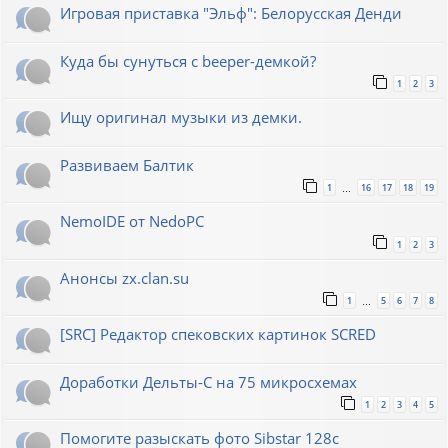
Игровая приставка "Эльф": Белорусская Денди
Куда бы сунуться с beeper-демкой?
1
2
3
Ищу оригинал музыки из демки.
Развиваем Балтик
1
16
17
18
19
…
NemoIDE от NedoPC
1
2
3
Анонсы zx.clan.su
1
5
6
7
8
…
[SRC] Редактор спековских картинок SCRED
Доработки Дельты-С на 75 микросхемах
1
2
3
4
5
Помогите разыскать фото Sibstar 128с