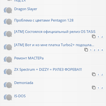
Dragon Slayer
Проблема с цветами Pentagon 128
[ATM] Состоялся официальный релиз OS TASiS
1
2
[ATM] Вот и ко мне платка Turbo2+ подошла...
1
2
3
4
Ремонт МАСТЕРа
ZX Spectrum + DIZZY = РУЛЕЗ ФОРЕВА!!!
1
2
Demoniada
1
2
IS-DOS