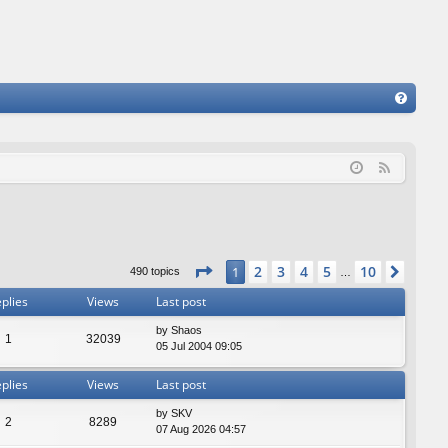
FA
Q
F
e
e
d
Page
1
of
10
2
3
4
5
10
1
Next
490 topics
…
plies
Views
Last post
by
Shaos
1
32039
05 Jul 2004 09:05
plies
Views
Last post
by
SKV
2
8289
07 Aug 2026 04:57