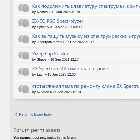
Как подключить клавиатуру спектрума к комп
by
Remes
»
12 Mar 2023 10:28
ZX-EQ PSG Spectrolyzer
by
Pyhesty
»
13 Mar 2023 03:00
Как вытащить музыку из спектрумовских игру
by
Электромонтёр
»
27 Dec 2022 10:17
Умер Сэр Клайв
by
Shaos
»
16 Sep 2021 12:17
ZX Spectrum 42 символа в строке
by
Lavr
»
15 Jan 2023 12:33
стотысячная тема по ремонту клона ZX Spectr
by
AxShine
»
21 Jan 2023 15:14
Return to Board Index
Forum permissions
You
cannot
post new topics in this forum