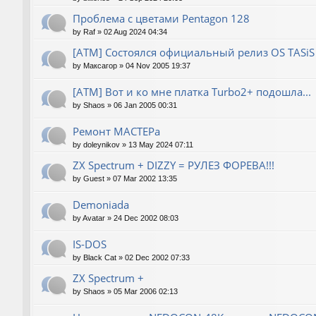
Проблема с цветами Pentagon 128
by
Raf
»
02 Aug 2024 04:34
[ATM] Состоялся официальный релиз OS TASiS
by
Максагор
»
04 Nov 2005 19:37
[ATM] Вот и ко мне платка Turbo2+ подошла...
by
Shaos
»
06 Jan 2005 00:31
Ремонт МАСТЕРа
by
doleynikov
»
13 May 2024 07:11
ZX Spectrum + DIZZY = РУЛЕЗ ФОРЕВА!!!
by
Guest
»
07 Mar 2002 13:35
Demoniada
by
Avatar
»
24 Dec 2002 08:03
IS-DOS
by
Black Cat
»
02 Dec 2002 07:33
ZX Spectrum +
by
Shaos
»
05 Mar 2006 02:13