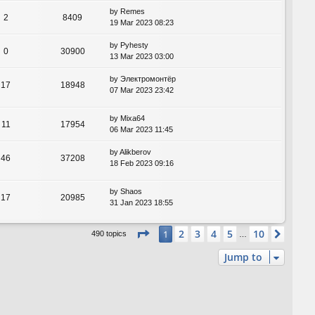
by
Remes
2
8409
19 Mar 2023 08:23
by
Pyhesty
0
30900
13 Mar 2023 03:00
by
Электромонтёр
17
18948
07 Mar 2023 23:42
by
Mixa64
11
17954
06 Mar 2023 11:45
by
Alikberov
46
37208
18 Feb 2023 09:16
by
Shaos
17
20985
31 Jan 2023 18:55
Page
1
of
10
2
3
4
5
10
1
Next
490 topics
…
Jump to