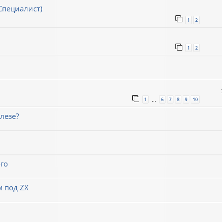
Специалист)
1
2
1
2
1
6
7
8
9
10
…
лезе?
го
м под ZX