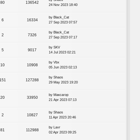
80
136542
24 Nov 2023 18:40
by
Black_Cat
6
16334
27 Sep 2023 07:57
by
Black_Cat
2
7326
27 Sep 2023 07:17
by
SKV
5
9017
14 Jul 2023 02:21
by
Vbx
10
10908
05 Jun 2023 02:13
by
Shaos
151
127288
29 May 2023 19:20
by
Максагор
20
33950
21 Apr 2023 07:13
by
Shaos
2
10827
11 Apr 2023 20:46
by
Lavr
81
112988
02 Apr 2023 09:25