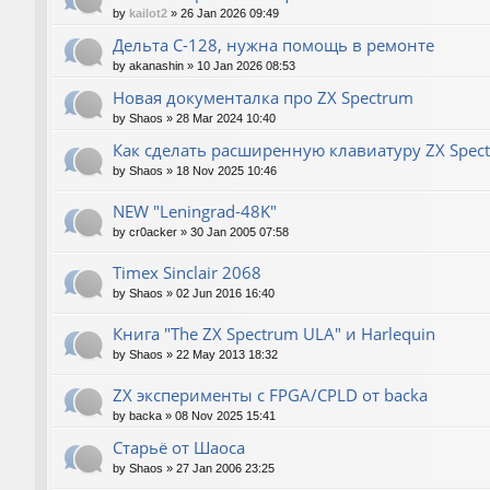
by
kailot2
»
26 Jan 2026 09:49
Дельта С-128, нужна помощь в ремонте
by
akanashin
»
10 Jan 2026 08:53
Новая документалка про ZX Spectrum
by
Shaos
»
28 Mar 2024 10:40
Как сделать расширенную клавиатуру ZX Spec
by
Shaos
»
18 Nov 2025 10:46
NEW "Leningrad-48K"
by
cr0acker
»
30 Jan 2005 07:58
Timex Sinclair 2068
by
Shaos
»
02 Jun 2016 16:40
Книга "The ZX Spectrum ULA" и Harlequin
by
Shaos
»
22 May 2013 18:32
ZX эксперименты с FPGA/CPLD от backa
by
backa
»
08 Nov 2025 15:41
Старьё от Шаоса
by
Shaos
»
27 Jan 2006 23:25