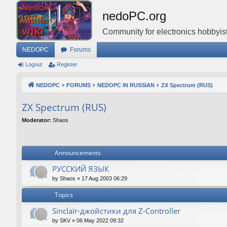
nedoPC.org
Community for electronics hobbyist
NEDOPC
Forums
Logout
Register
NEDOPC
FORUMS
NEDOPC IN RUSSIAN
ZX Spectrum (RUS)
ZX Spectrum (RUS)
Moderator:
Shaos
Announcements
РУССКИЙ ЯЗЫК
by
Shaos
»
17 Aug 2003 06:29
Topics
Sinclair-джойстики для Z-Controller
by
SKV
»
06 May 2022 09:32