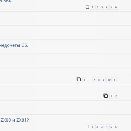
N-56K
1
2
3
4
5
6
недочёты GS.
1
7
8
9
10
11
…
1
2
 ZX80 и ZX81?
1
2
3
4
5
6