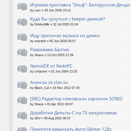
Игровая приставка "Эльф": Белорусская Денди
by
Lavr
»
26 Jun 2026 15:12
Куда бы сунуться с beeper-демкой?
by
DmitryMilk
»
22 Jul 2025 01:04
Ищу оригинал музыки из демки.
by
maxdmt
»
05 Jun 2026 00:57
Развиваем Балтик
by
Shaos
»
13 Oct 2025 21:39
NemoIDE от NedoPC
by
cr0acker
»
02 Jun 2004 13:25
Анонсы zx.clan.su
by
Black_Cat
»
15 Nov 2012 07:34
[SRC] Редактор спековских картинок SCRED
by
Shaos
»
01 Apr 2021 09:07
Доработки Дельты-С на 75 микросхемах
by
SKV
»
05 Aug 2022 08:37
Помогите разыскать фото Sibstar 128с