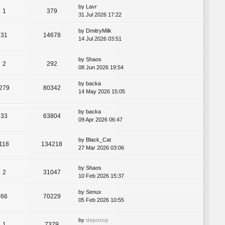
by
Lavr
1
379
31 Jul 2026 17:22
by
DmitryMilk
31
14678
14 Jul 2026 03:51
by
Shaos
2
292
08 Jun 2026 19:54
by
backa
279
80342
14 May 2026 15:05
by
backa
33
63804
09 Apr 2026 06:47
by
Black_Cat
118
134218
27 Mar 2026 03:06
by
Shaos
2
31047
10 Feb 2026 15:37
by
Senux
66
70229
05 Feb 2026 10:55
by
depotop
1
7379