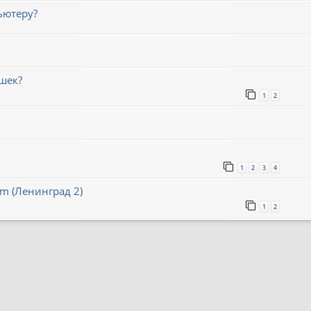
ьютеру?
шек?
1
2
1
2
3
4
um (Ленинград 2)
1
2