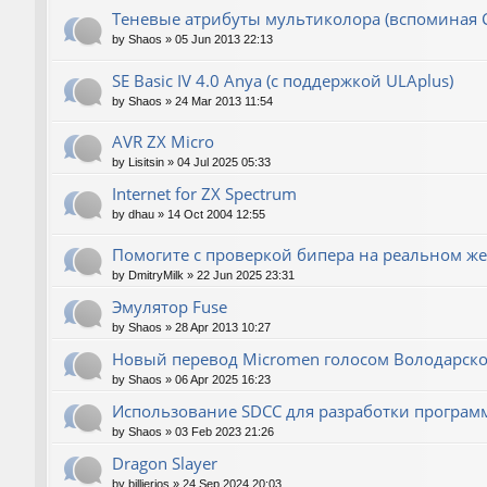
Теневые атрибуты мультиколора (вспоминая 
by
Shaos
»
05 Jun 2013 22:13
SE Basic IV 4.0 Anya (с поддержкой ULAplus)
by
Shaos
»
24 Mar 2013 11:54
AVR ZX Micro
by
Lisitsin
»
04 Jul 2025 05:33
Internet for ZX Spectrum
by
dhau
»
14 Oct 2004 12:55
Помогите с проверкой бипера на реальном же
by
DmitryMilk
»
22 Jun 2025 23:31
Эмулятор Fuse
by
Shaos
»
28 Apr 2013 10:27
Новый перевод Micromen голосом Володарско
by
Shaos
»
06 Apr 2025 16:23
Использование SDCC для разработки програм
by
Shaos
»
03 Feb 2023 21:26
Dragon Slayer
by
billierios
»
24 Sep 2024 20:03