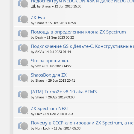
Недоспектрум NEDOCON-48K и далее NEDOCO
by
Shaos
»
12 Jun 2013 15:05
ZX-Evo
by
Shaos
»
15 Dec 2013 16:58
Помощь в определении клона ZX Spectrum
by
Davir
»
21 Sep 2023 00:22
Подключение GS к Дельте-С. Конструктивные 
by
SKV
»
14 Jul 2023 01:44
Что за прошивка.
by
Vbx
»
02 Jun 2023 14:27
ShaosBox для ZX
by
Shaos
»
29 Jun 2013 20:41
[ATM] Turbo2+ v8.10 aka ATM3
by
Shaos
»
26 Apr 2019 09:03
ZX Spectrum NEXT
by
Lavr
»
09 Dec 2020 05:53
Почему в СССР клонировали ZX Spectrum, а не
by
Num Lock
»
11 Jan 2014 05:33