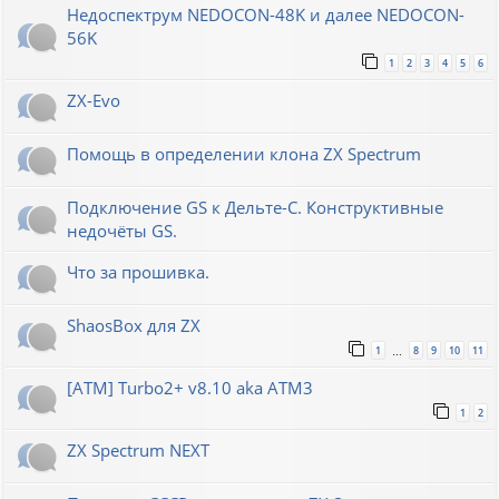
Недоспектрум NEDOCON-48K и далее NEDOCON-
56K
1
2
3
4
5
6
ZX-Evo
Помощь в определении клона ZX Spectrum
Подключение GS к Дельте-С. Конструктивные
недочёты GS.
Что за прошивка.
ShaosBox для ZX
1
8
9
10
11
…
[ATM] Turbo2+ v8.10 aka ATM3
1
2
ZX Spectrum NEXT