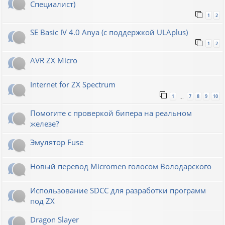
Специалист)
1
2
SE Basic IV 4.0 Anya (с поддержкой ULAplus)
1
2
AVR ZX Micro
Internet for ZX Spectrum
1
7
8
9
10
…
Помогите с проверкой бипера на реальном
железе?
Эмулятор Fuse
Новый перевод Micromen голосом Володарского
Использование SDCC для разработки программ
под ZX
Dragon Slayer