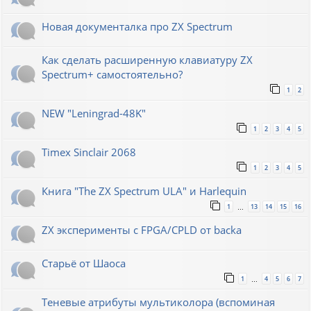
Новая документалка про ZX Spectrum
Как сделать расширенную клавиатуру ZX
Spectrum+ самостоятельно?
1
2
NEW "Leningrad-48K"
1
2
3
4
5
Timex Sinclair 2068
1
2
3
4
5
Книга "The ZX Spectrum ULA" и Harlequin
1
13
14
15
16
…
ZX эксперименты с FPGA/CPLD от backa
Старьё от Шаоса
1
4
5
6
7
…
Теневые атрибуты мультиколора (вспоминая