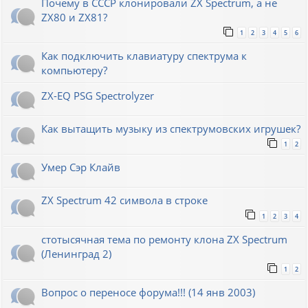
Почему в СССР клонировали ZX Spectrum, а не
ZX80 и ZX81?
1
2
3
4
5
6
Как подключить клавиатуру спектрума к
компьютеру?
ZX-EQ PSG Spectrolyzer
Как вытащить музыку из спектрумовских игрушек?
1
2
Умер Сэр Клайв
ZX Spectrum 42 символа в строке
1
2
3
4
стотысячная тема по ремонту клона ZX Spectrum
(Ленинград 2)
1
2
Вопрос о переносе форума!!! (14 янв 2003)