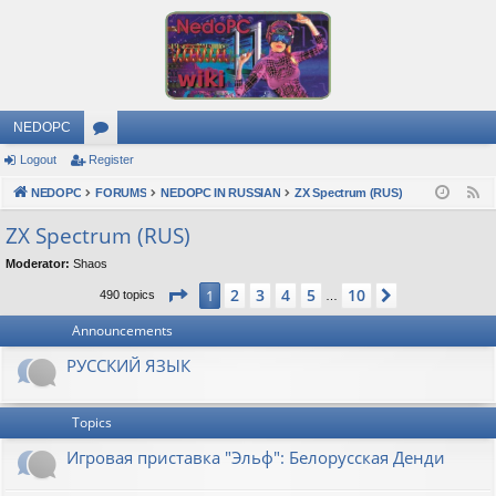
NEDOPC
Logout
Register
or
NEDOPC
u
FORUMS
NEDOPC IN RUSSIAN
ZX Spectrum (RUS)
F
e
m
ZX Spectrum (RUS)
e
s
Moderator:
Shaos
d
Page
1
of
10
2
3
4
5
10
1
Next
490 topics
…
Announcements
РУССКИЙ ЯЗЫК
Topics
Игровая приставка "Эльф": Белорусская Денди