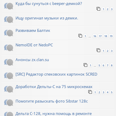
Куда бы сунуться с beeper-демкой?
1
2
3
Ищу оригинал музыки из демки.
Развиваем Балтик
1
16
17
18
19
…
NemoIDE от NedoPC
1
2
3
Анонсы zx.clan.su
1
5
6
7
8
…
[SRC] Редактор спековских картинок SCRED
Доработки Дельты-С на 75 микросхемах
1
2
3
4
5
Помогите разыскать фото Sibstar 128с
Дельта С-128, нужна помощь в ремонте