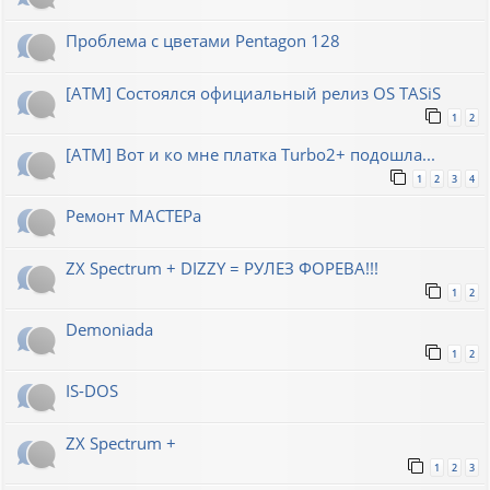
Проблема с цветами Pentagon 128
[ATM] Состоялся официальный релиз OS TASiS
1
2
[ATM] Вот и ко мне платка Turbo2+ подошла...
1
2
3
4
Ремонт МАСТЕРа
ZX Spectrum + DIZZY = РУЛЕЗ ФОРЕВА!!!
1
2
Demoniada
1
2
IS-DOS
ZX Spectrum +
1
2
3