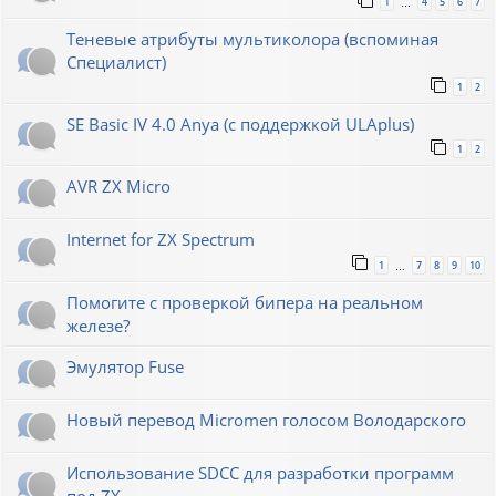
1
4
5
6
7
…
Теневые атрибуты мультиколора (вспоминая
Специалист)
1
2
SE Basic IV 4.0 Anya (с поддержкой ULAplus)
1
2
AVR ZX Micro
Internet for ZX Spectrum
1
7
8
9
10
…
Помогите с проверкой бипера на реальном
железе?
Эмулятор Fuse
Новый перевод Micromen голосом Володарского
Использование SDCC для разработки программ
под ZX