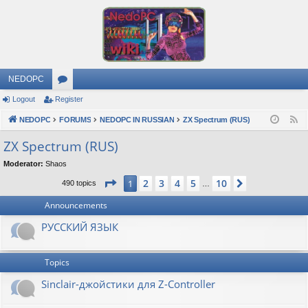
NEDOPC
Logout
Register
or
NEDOPC
u
FORUMS
NEDOPC IN RUSSIAN
ZX Spectrum (RUS)
F
e
m
ZX Spectrum (RUS)
e
s
Moderator:
Shaos
d
Page
1
of
10
2
3
4
5
10
1
Next
490 topics
…
Announcements
РУССКИЙ ЯЗЫК
Topics
Sinclair-джойстики для Z-Controller