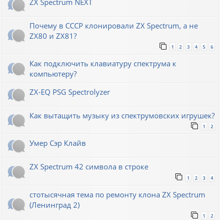
ZX Spectrum NEXT
Почему в СССР клонировали ZX Spectrum, а не
ZX80 и ZX81?
1
2
3
4
5
6
Как подключить клавиатуру спектрума к
компьютеру?
ZX-EQ PSG Spectrolyzer
Как вытащить музыку из спектрумовских игрушек?
1
2
Умер Сэр Клайв
ZX Spectrum 42 символа в строке
1
2
3
4
стотысячная тема по ремонту клона ZX Spectrum
(Ленинград 2)
1
2