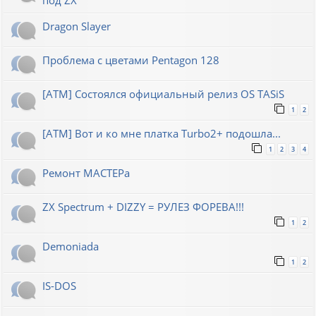
Dragon Slayer
Проблема с цветами Pentagon 128
[ATM] Состоялся официальный релиз OS TASiS
1
2
[ATM] Вот и ко мне платка Turbo2+ подошла...
1
2
3
4
Ремонт МАСТЕРа
ZX Spectrum + DIZZY = РУЛЕЗ ФОРЕВА!!!
1
2
Demoniada
1
2
IS-DOS