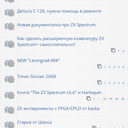
Дельта С-128, нужна помощь в ремонте
Новая документалка про ZX Spectrum
Как сделать расширенную клавиатуру ZX
Spectrum+ самостоятельно?
1
2
NEW "Leningrad-48K"
1
2
3
4
5
Timex Sinclair 2068
1
2
3
4
5
Книга "The ZX Spectrum ULA" и Harlequin
1
13
14
15
16
…
ZX эксперименты с FPGA/CPLD от backa
Старьё от Шаоса