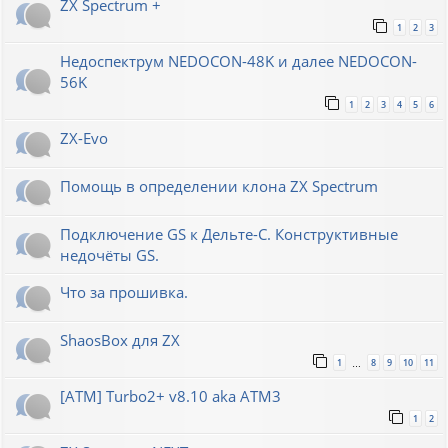
ZX Spectrum +
1
2
3
Недоспектрум NEDOCON-48K и далее NEDOCON-
56K
1
2
3
4
5
6
ZX-Evo
Помощь в определении клона ZX Spectrum
Подключение GS к Дельте-С. Конструктивные
недочёты GS.
Что за прошивка.
ShaosBox для ZX
1
8
9
10
11
…
[ATM] Turbo2+ v8.10 aka ATM3
1
2