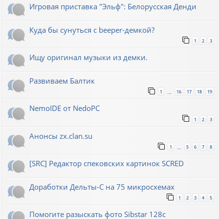
Игровая приставка "Эльф": Белорусская Денди
Куда бы сунуться с beeper-демкой?
1
2
3
Ищу оригинал музыки из демки.
Развиваем Балтик
1
16
17
18
19
…
NemoIDE от NedoPC
1
2
3
Анонсы zx.clan.su
1
5
6
7
8
…
[SRC] Редактор спековских картинок SCRED
Доработки Дельты-С на 75 микросхемах
1
2
3
4
5
Помогите разыскать фото Sibstar 128с