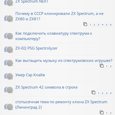
ZX Spectrum NEXT
Почему в СССР клонировали ZX Spectrum, а не
ZX80 и ZX81?
1
2
3
4
5
6
Как подключить клавиатуру спектрума к
компьютеру?
ZX-EQ PSG Spectrolyzer
Как вытащить музыку из спектрумовских игрушек?
1
2
Умер Сэр Клайв
ZX Spectrum 42 символа в строке
1
2
3
4
стотысячная тема по ремонту клона ZX Spectrum
(Ленинград 2)
1
2