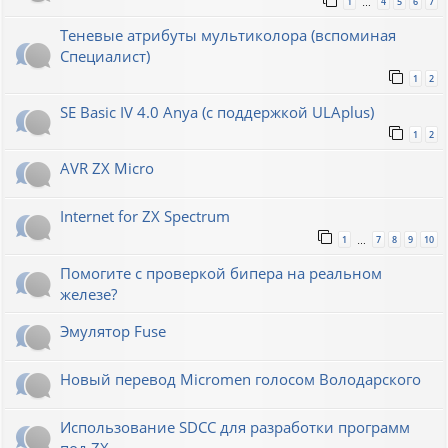
1
4
5
6
7
…
Теневые атрибуты мультиколора (вспоминая
Специалист)
1
2
SE Basic IV 4.0 Anya (с поддержкой ULAplus)
1
2
AVR ZX Micro
Internet for ZX Spectrum
1
7
8
9
10
…
Помогите с проверкой бипера на реальном
железе?
Эмулятор Fuse
Новый перевод Micromen голосом Володарского
Использование SDCC для разработки программ
под ZX