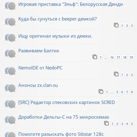
Игровая приставка "Эльф": Белорусская Денди
Куда бы сунуться с beeper-демкой?
1
2
3
Ищу оригинал музыки из демки.
Развиваем Балтик
1
16
17
18
19
…
NemoIDE от NedoPC
1
2
3
Анонсы zx.clan.su
1
5
6
7
8
…
[SRC] Редактор спековских картинок SCRED
Доработки Дельты-С на 75 микросхемах
1
2
3
4
5
Помогите разыскать фото Sibstar 128с