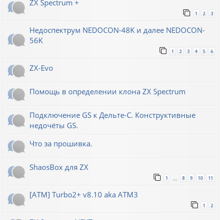
ZX Spectrum +
1
2
3
Недоспектрум NEDOCON-48K и далее NEDOCON-
56K
1
2
3
4
5
6
ZX-Evo
Помощь в определении клона ZX Spectrum
Подключение GS к Дельте-С. Конструктивные
недочёты GS.
Что за прошивка.
ShaosBox для ZX
1
8
9
10
11
…
[ATM] Turbo2+ v8.10 aka ATM3
1
2