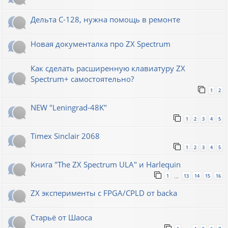
Дельта С-128, нужна помощь в ремонте
Новая документалка про ZX Spectrum
Как сделать расширенную клавиатуру ZX
Spectrum+ самостоятельно?
1
2
NEW "Leningrad-48K"
1
2
3
4
5
Timex Sinclair 2068
1
2
3
4
5
Книга "The ZX Spectrum ULA" и Harlequin
1
13
14
15
16
…
ZX эксперименты с FPGA/CPLD от backa
Старьё от Шаоса