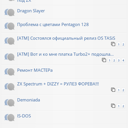
Dragon Slayer
Проблема с цветами Pentagon 128
[ATM] Состоялся официальный релиз OS TASiS
1
2
[ATM] Вот и ко мне платка Turbo2+ подошла...
1
2
3
4
Ремонт МАСТЕРа
ZX Spectrum + DIZZY = РУЛЕЗ ФОРЕВА!!!
1
2
Demoniada
1
2
IS-DOS