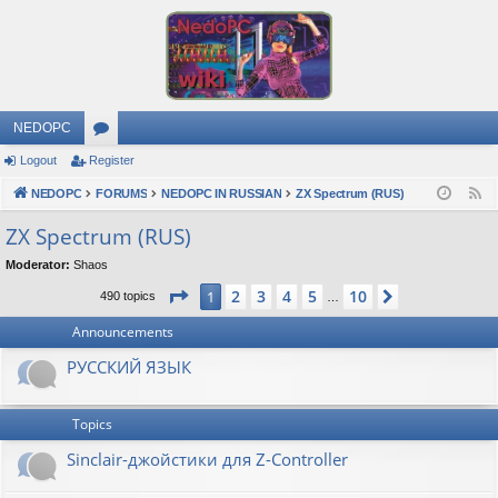
NEDOPC
Logout
Register
or
NEDOPC
u
FORUMS
NEDOPC IN RUSSIAN
ZX Spectrum (RUS)
F
e
m
ZX Spectrum (RUS)
e
s
Moderator:
Shaos
d
Page
1
of
10
2
3
4
5
10
1
Next
490 topics
…
Announcements
РУССКИЙ ЯЗЫК
Topics
Sinclair-джойстики для Z-Controller