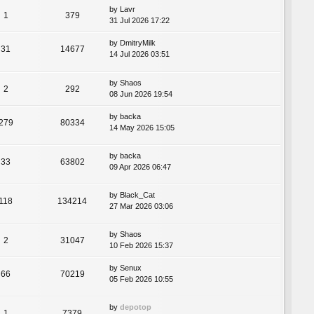
by
Lavr
1
379
31 Jul 2026 17:22
by
DmitryMilk
31
14677
14 Jul 2026 03:51
by
Shaos
2
292
08 Jun 2026 19:54
by
backa
279
80334
14 May 2026 15:05
by
backa
33
63802
09 Apr 2026 06:47
by
Black_Cat
118
134214
27 Mar 2026 03:06
by
Shaos
2
31047
10 Feb 2026 15:37
by
Senux
66
70219
05 Feb 2026 10:55
by
depotop
1
7379