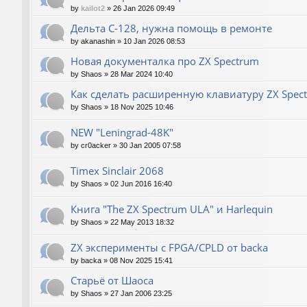
by
kailot2
»
26 Jan 2026 09:49
Дельта С-128, нужна помощь в ремонте
by
akanashin
»
10 Jan 2026 08:53
Новая документалка про ZX Spectrum
by
Shaos
»
28 Mar 2024 10:40
Как сделать расширенную клавиатуру ZX Spec
by
Shaos
»
18 Nov 2025 10:46
NEW "Leningrad-48K"
by
cr0acker
»
30 Jan 2005 07:58
Timex Sinclair 2068
by
Shaos
»
02 Jun 2016 16:40
Книга "The ZX Spectrum ULA" и Harlequin
by
Shaos
»
22 May 2013 18:32
ZX эксперименты с FPGA/CPLD от backa
by
backa
»
08 Nov 2025 15:41
Старьё от Шаоса
by
Shaos
»
27 Jan 2006 23:25