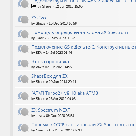
Недоспектрум NEDOCON-48K и далее NEDOCO
by
Shaos
»
12 Jun 2013 15:05
ZX-Evo
by
Shaos
»
15 Dec 2013 16:58
Помощь в определении клона ZX Spectrum
by
Davir
»
21 Sep 2023 00:22
Подключение GS к Дельте-С. Конструктивные 
by
SKV
»
14 Jul 2023 01:44
Что за прошивка.
by
Vbx
»
02 Jun 2023 14:27
ShaosBox для ZX
by
Shaos
»
29 Jun 2013 20:41
[ATM] Turbo2+ v8.10 aka ATM3
by
Shaos
»
26 Apr 2019 09:03
ZX Spectrum NEXT
by
Lavr
»
09 Dec 2020 05:53
Почему в СССР клонировали ZX Spectrum, а не
by
Num Lock
»
11 Jan 2014 05:33