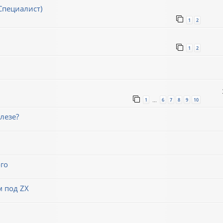
Специалист)
1
2
1
2
1
6
7
8
9
10
…
лезе?
го
м под ZX