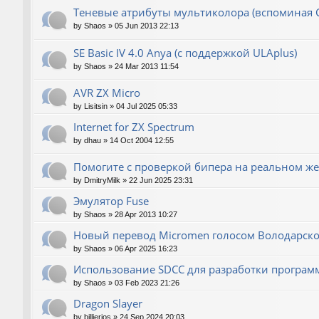
Теневые атрибуты мультиколора (вспоминая 
by
Shaos
»
05 Jun 2013 22:13
SE Basic IV 4.0 Anya (с поддержкой ULAplus)
by
Shaos
»
24 Mar 2013 11:54
AVR ZX Micro
by
Lisitsin
»
04 Jul 2025 05:33
Internet for ZX Spectrum
by
dhau
»
14 Oct 2004 12:55
Помогите с проверкой бипера на реальном же
by
DmitryMilk
»
22 Jun 2025 23:31
Эмулятор Fuse
by
Shaos
»
28 Apr 2013 10:27
Новый перевод Micromen голосом Володарско
by
Shaos
»
06 Apr 2025 16:23
Использование SDCC для разработки програм
by
Shaos
»
03 Feb 2023 21:26
Dragon Slayer
by
billierios
»
24 Sep 2024 20:03