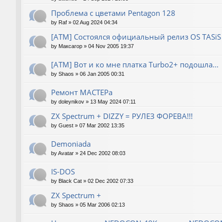
Проблема с цветами Pentagon 128
by
Raf
»
02 Aug 2024 04:34
[ATM] Состоялся официальный релиз OS TASiS
by
Максагор
»
04 Nov 2005 19:37
[ATM] Вот и ко мне платка Turbo2+ подошла...
by
Shaos
»
06 Jan 2005 00:31
Ремонт МАСТЕРа
by
doleynikov
»
13 May 2024 07:11
ZX Spectrum + DIZZY = РУЛЕЗ ФОРЕВА!!!
by
Guest
»
07 Mar 2002 13:35
Demoniada
by
Avatar
»
24 Dec 2002 08:03
IS-DOS
by
Black Cat
»
02 Dec 2002 07:33
ZX Spectrum +
by
Shaos
»
05 Mar 2006 02:13