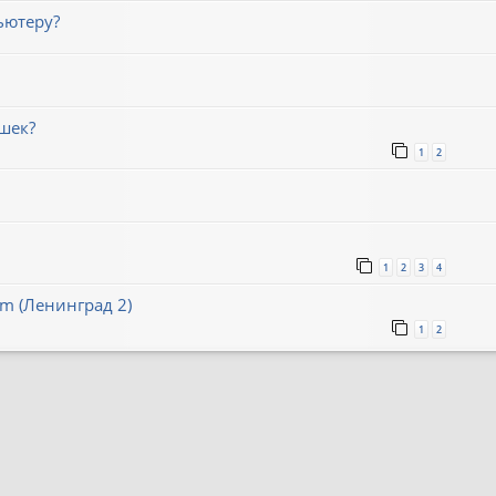
ьютеру?
шек?
1
2
1
2
3
4
um (Ленинград 2)
1
2