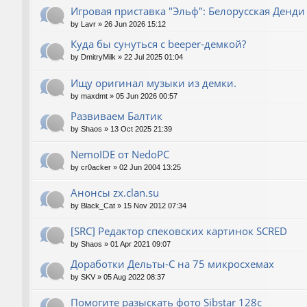
Игровая приставка "Эльф": Белорусская Денди
by
Lavr
»
26 Jun 2026 15:12
Куда бы сунуться с beeper-демкой?
by
DmitryMilk
»
22 Jul 2025 01:04
Ищу оригинал музыки из демки.
by
maxdmt
»
05 Jun 2026 00:57
Развиваем Балтик
by
Shaos
»
13 Oct 2025 21:39
NemoIDE от NedoPC
by
cr0acker
»
02 Jun 2004 13:25
Анонсы zx.clan.su
by
Black_Cat
»
15 Nov 2012 07:34
[SRC] Редактор спековских картинок SCRED
by
Shaos
»
01 Apr 2021 09:07
Доработки Дельты-С на 75 микросхемах
by
SKV
»
05 Aug 2022 08:37
Помогите разыскать фото Sibstar 128с