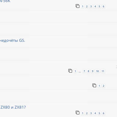
N-56K
1
2
3
4
5
6
недочёты GS.
1
7
8
9
10
11
…
1
2
 ZX80 и ZX81?
1
2
3
4
5
6