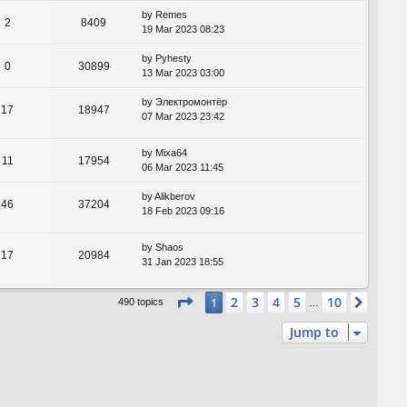
by
Remes
2
8409
19 Mar 2023 08:23
by
Pyhesty
0
30899
13 Mar 2023 03:00
by
Электромонтёр
17
18947
07 Mar 2023 23:42
by
Mixa64
11
17954
06 Mar 2023 11:45
by
Alikberov
46
37204
18 Feb 2023 09:16
by
Shaos
17
20984
31 Jan 2023 18:55
Page
1
of
10
2
3
4
5
10
1
Next
490 topics
…
Jump to