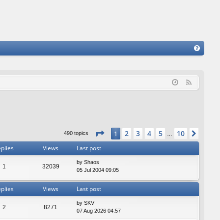
FA
Q
F
e
e
d
Page
1
of
10
2
3
4
5
10
1
Next
490 topics
…
plies
Views
Last post
by
Shaos
1
32039
05 Jul 2004 09:05
plies
Views
Last post
by
SKV
2
8271
07 Aug 2026 04:57