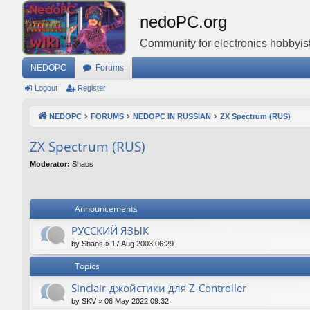
nedoPC.org
Community for electronics hobbyist
NEDOPC
Forums
Logout
Register
NEDOPC
FORUMS
NEDOPC IN RUSSIAN
ZX Spectrum (RUS)
ZX Spectrum (RUS)
Moderator:
Shaos
Announcements
РУССКИЙ ЯЗЫК
by
Shaos
»
17 Aug 2003 06:29
Topics
Sinclair-джойстики для Z-Controller
by
SKV
»
06 May 2022 09:32