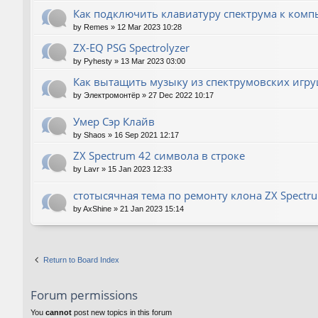
Как подключить клавиатуру спектрума к комп
by
Remes
»
12 Mar 2023 10:28
ZX-EQ PSG Spectrolyzer
by
Pyhesty
»
13 Mar 2023 03:00
Как вытащить музыку из спектрумовских игру
by
Электромонтёр
»
27 Dec 2022 10:17
Умер Сэр Клайв
by
Shaos
»
16 Sep 2021 12:17
ZX Spectrum 42 символа в строке
by
Lavr
»
15 Jan 2023 12:33
стотысячная тема по ремонту клона ZX Spectr
by
AxShine
»
21 Jan 2023 15:14
Return to Board Index
Forum permissions
You
cannot
post new topics in this forum