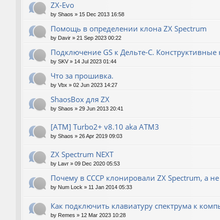
ZX-Evo
by
Shaos
»
15 Dec 2013 16:58
Помощь в определении клона ZX Spectrum
by
Davir
»
21 Sep 2023 00:22
Подключение GS к Дельте-С. Конструктивные 
by
SKV
»
14 Jul 2023 01:44
Что за прошивка.
by
Vbx
»
02 Jun 2023 14:27
ShaosBox для ZX
by
Shaos
»
29 Jun 2013 20:41
[ATM] Turbo2+ v8.10 aka ATM3
by
Shaos
»
26 Apr 2019 09:03
ZX Spectrum NEXT
by
Lavr
»
09 Dec 2020 05:53
Почему в СССР клонировали ZX Spectrum, а не
by
Num Lock
»
11 Jan 2014 05:33
Как подключить клавиатуру спектрума к комп
by
Remes
»
12 Mar 2023 10:28