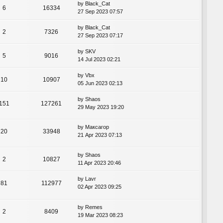
by
Black_Cat
6
16334
27 Sep 2023 07:57
by
Black_Cat
2
7326
27 Sep 2023 07:17
by
SKV
5
9016
14 Jul 2023 02:21
by
Vbx
10
10907
05 Jun 2023 02:13
by
Shaos
151
127261
29 May 2023 19:20
by
Максагор
20
33948
21 Apr 2023 07:13
by
Shaos
2
10827
11 Apr 2023 20:46
by
Lavr
81
112977
02 Apr 2023 09:25
by
Remes
2
8409
19 Mar 2023 08:23