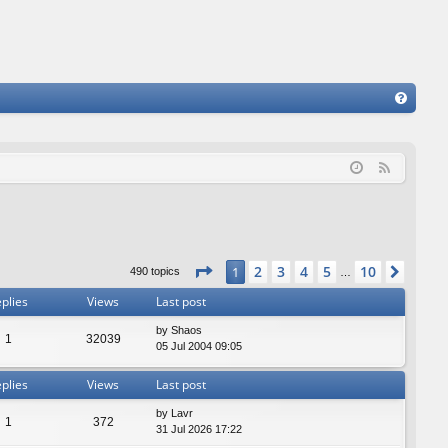
FA
Q
F
e
e
d
Page
1
of
10
2
3
4
5
10
1
Next
490 topics
…
plies
Views
Last post
by
Shaos
1
32039
05 Jul 2004 09:05
plies
Views
Last post
by
Lavr
1
372
31 Jul 2026 17:22