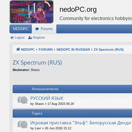
nedoPC.org
Community for electronics hobbyist
NEDOPC
Forums
Logout
Register
NEDOPC
FORUMS
NEDOPC IN RUSSIAN
ZX Spectrum (RUS)
ZX Spectrum (RUS)
Moderator:
Shaos
Announcements
РУССКИЙ ЯЗЫК
by
Shaos
»
17 Aug 2003 06:29
Topics
Игровая приставка "Эльф": Белорусская Денди
by
Lavr
»
26 Jun 2026 15:12