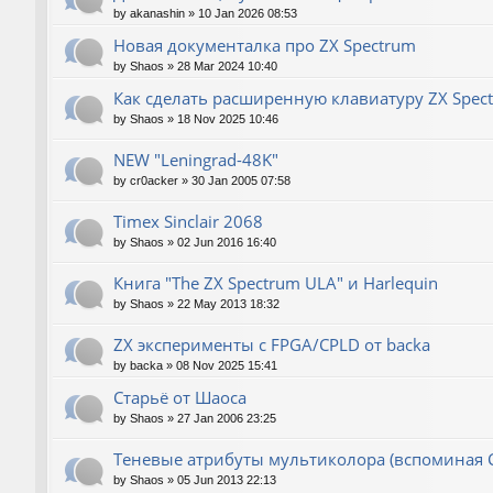
by
akanashin
»
10 Jan 2026 08:53
Новая документалка про ZX Spectrum
by
Shaos
»
28 Mar 2024 10:40
Как сделать расширенную клавиатуру ZX Spec
by
Shaos
»
18 Nov 2025 10:46
NEW "Leningrad-48K"
by
cr0acker
»
30 Jan 2005 07:58
Timex Sinclair 2068
by
Shaos
»
02 Jun 2016 16:40
Книга "The ZX Spectrum ULA" и Harlequin
by
Shaos
»
22 May 2013 18:32
ZX эксперименты с FPGA/CPLD от backa
by
backa
»
08 Nov 2025 15:41
Старьё от Шаоса
by
Shaos
»
27 Jan 2006 23:25
Теневые атрибуты мультиколора (вспоминая 
by
Shaos
»
05 Jun 2013 22:13