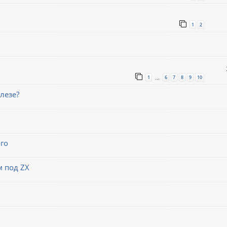
1
2
1
6
7
8
9
10
…
лезе?
го
м под ZX