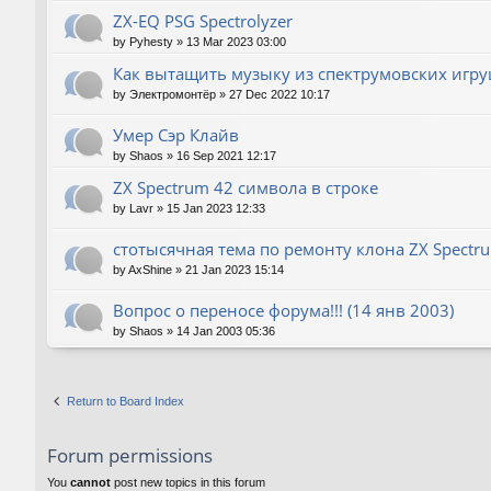
ZX-EQ PSG Spectrolyzer
by
Pyhesty
»
13 Mar 2023 03:00
Как вытащить музыку из спектрумовских игру
by
Электромонтёр
»
27 Dec 2022 10:17
Умер Сэр Клайв
by
Shaos
»
16 Sep 2021 12:17
ZX Spectrum 42 символа в строке
by
Lavr
»
15 Jan 2023 12:33
стотысячная тема по ремонту клона ZX Spectr
by
AxShine
»
21 Jan 2023 15:14
Вопрос о переносе форума!!! (14 янв 2003)
by
Shaos
»
14 Jan 2003 05:36
Return to Board Index
Forum permissions
You
cannot
post new topics in this forum