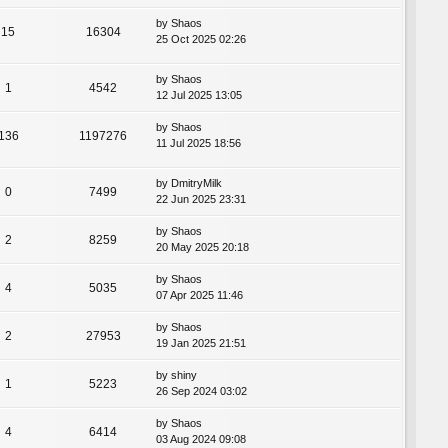
by
Shaos
15
16304
25 Oct 2025 02:26
by
Shaos
1
4542
12 Jul 2025 13:05
by
Shaos
136
1197276
11 Jul 2025 18:56
by
DmitryMilk
0
7499
22 Jun 2025 23:31
by
Shaos
2
8259
20 May 2025 20:18
by
Shaos
4
5035
07 Apr 2025 11:46
by
Shaos
2
27953
19 Jan 2025 21:51
by
shiny
1
5223
26 Sep 2024 03:02
by
Shaos
4
6414
03 Aug 2024 09:08