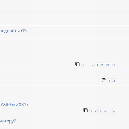
недочёты GS.
1
7
8
9
10
11
…
1
2
 ZX80 и ZX81?
1
2
3
4
5
6
ьютеру?