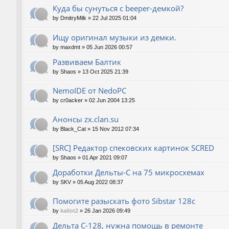
Куда бы сунуться с beeper-демкой?
by
DmitryMilk
»
22 Jul 2025 01:04
Ищу оригинал музыки из демки.
by
maxdmt
»
05 Jun 2026 00:57
Развиваем Балтик
by
Shaos
»
13 Oct 2025 21:39
NemoIDE от NedoPC
by
cr0acker
»
02 Jun 2004 13:25
Анонсы zx.clan.su
by
Black_Cat
»
15 Nov 2012 07:34
[SRC] Редактор спековских картинок SCRED
by
Shaos
»
01 Apr 2021 09:07
Доработки Дельты-С на 75 микросхемах
by
SKV
»
05 Aug 2022 08:37
Помогите разыскать фото Sibstar 128с
by
kailot2
»
26 Jan 2026 09:49
Дельта С-128, нужна помощь в ремонте