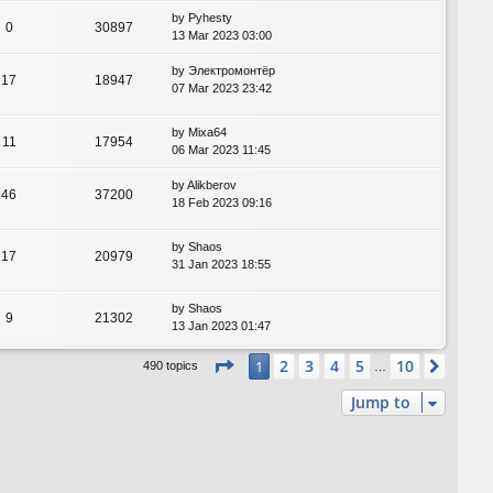
by
Pyhesty
0
30897
13 Mar 2023 03:00
by
Электромонтёр
17
18947
07 Mar 2023 23:42
by
Mixa64
11
17954
06 Mar 2023 11:45
by
Alikberov
46
37200
18 Feb 2023 09:16
by
Shaos
17
20979
31 Jan 2023 18:55
by
Shaos
9
21302
13 Jan 2023 01:47
Page
1
of
10
2
3
4
5
10
1
Next
490 topics
…
Jump to