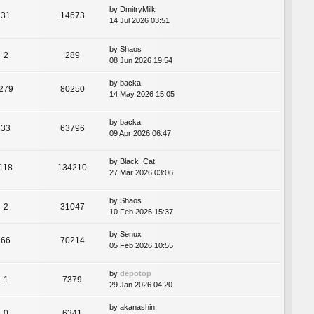
by
DmitryMilk
31
14673
14 Jul 2026 03:51
by
Shaos
2
289
08 Jun 2026 19:54
by
backa
279
80250
14 May 2026 15:05
by
backa
33
63796
09 Apr 2026 06:47
by
Black_Cat
118
134210
27 Mar 2026 03:06
by
Shaos
2
31047
10 Feb 2026 15:37
by
Senux
66
70214
05 Feb 2026 10:55
by
depotop
1
7379
29 Jan 2026 04:20
by
akanashin
0
6341