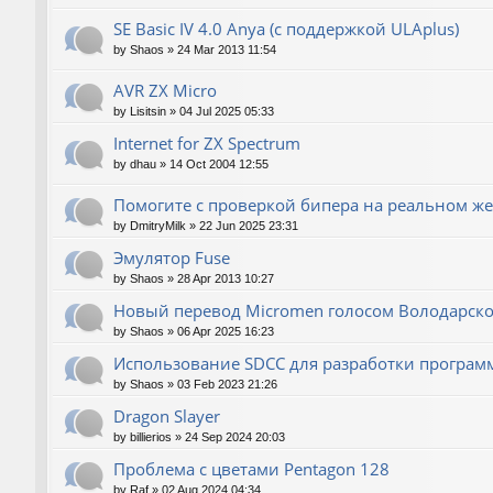
SE Basic IV 4.0 Anya (с поддержкой ULAplus)
by
Shaos
»
24 Mar 2013 11:54
AVR ZX Micro
by
Lisitsin
»
04 Jul 2025 05:33
Internet for ZX Spectrum
by
dhau
»
14 Oct 2004 12:55
Помогите с проверкой бипера на реальном же
by
DmitryMilk
»
22 Jun 2025 23:31
Эмулятор Fuse
by
Shaos
»
28 Apr 2013 10:27
Новый перевод Micromen голосом Володарско
by
Shaos
»
06 Apr 2025 16:23
Использование SDCC для разработки програм
by
Shaos
»
03 Feb 2023 21:26
Dragon Slayer
by
billierios
»
24 Sep 2024 20:03
Проблема с цветами Pentagon 128
by
Raf
»
02 Aug 2024 04:34