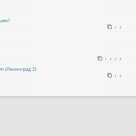
шек?
1
2
1
2
3
4
um (Ленинград 2)
1
2