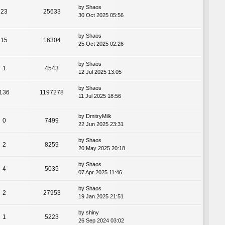
by
Shaos
23
25633
30 Oct 2025 05:56
by
Shaos
15
16304
25 Oct 2025 02:26
by
Shaos
1
4543
12 Jul 2025 13:05
by
Shaos
136
1197278
11 Jul 2025 18:56
by
DmitryMilk
0
7499
22 Jun 2025 23:31
by
Shaos
2
8259
20 May 2025 20:18
by
Shaos
4
5035
07 Apr 2025 11:46
by
Shaos
2
27953
19 Jan 2025 21:51
by
shiny
1
5223
26 Sep 2024 03:02