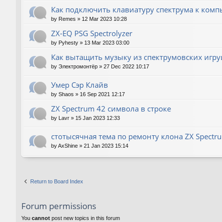
Как подключить клавиатуру спектрума к комп
by
Remes
»
12 Mar 2023 10:28
ZX-EQ PSG Spectrolyzer
by
Pyhesty
»
13 Mar 2023 03:00
Как вытащить музыку из спектрумовских игру
by
Электромонтёр
»
27 Dec 2022 10:17
Умер Сэр Клайв
by
Shaos
»
16 Sep 2021 12:17
ZX Spectrum 42 символа в строке
by
Lavr
»
15 Jan 2023 12:33
стотысячная тема по ремонту клона ZX Spectr
by
AxShine
»
21 Jan 2023 15:14
Return to Board Index
Forum permissions
You
cannot
post new topics in this forum