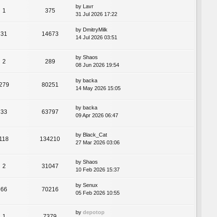
by
Lavr
1
375
31 Jul 2026 17:22
by
DmitryMilk
31
14673
14 Jul 2026 03:51
by
Shaos
2
289
08 Jun 2026 19:54
by
backa
279
80251
14 May 2026 15:05
by
backa
33
63797
09 Apr 2026 06:47
by
Black_Cat
118
134210
27 Mar 2026 03:06
by
Shaos
2
31047
10 Feb 2026 15:37
by
Senux
66
70216
05 Feb 2026 10:55
by
depotop
1
7379