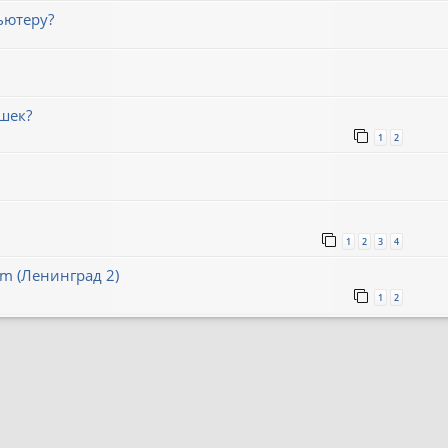
ьютеру?
шек?
1
2
1
2
3
4
um (Ленинград 2)
1
2