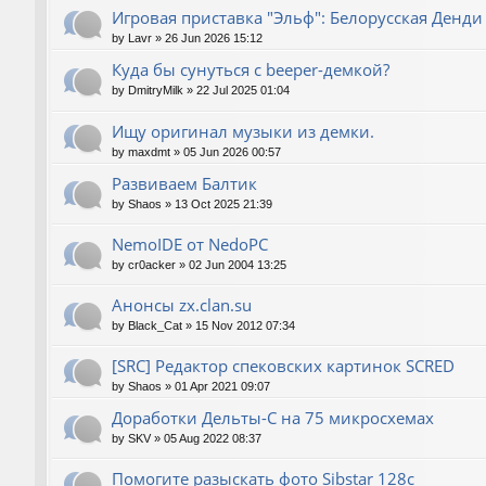
Игровая приставка "Эльф": Белорусская Денди
by
Lavr
»
26 Jun 2026 15:12
Куда бы сунуться с beeper-демкой?
by
DmitryMilk
»
22 Jul 2025 01:04
Ищу оригинал музыки из демки.
by
maxdmt
»
05 Jun 2026 00:57
Развиваем Балтик
by
Shaos
»
13 Oct 2025 21:39
NemoIDE от NedoPC
by
cr0acker
»
02 Jun 2004 13:25
Анонсы zx.clan.su
by
Black_Cat
»
15 Nov 2012 07:34
[SRC] Редактор спековских картинок SCRED
by
Shaos
»
01 Apr 2021 09:07
Доработки Дельты-С на 75 микросхемах
by
SKV
»
05 Aug 2022 08:37
Помогите разыскать фото Sibstar 128с