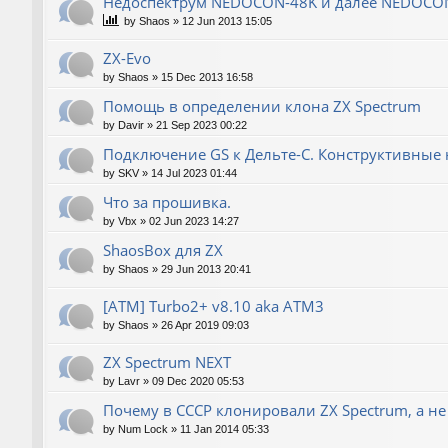
Недоспектрум NEDOCON-48K и далее NEDOCO
by
Shaos
»
12 Jun 2013 15:05
ZX-Evo
by
Shaos
»
15 Dec 2013 16:58
Помощь в определении клона ZX Spectrum
by
Davir
»
21 Sep 2023 00:22
Подключение GS к Дельте-С. Конструктивные 
by
SKV
»
14 Jul 2023 01:44
Что за прошивка.
by
Vbx
»
02 Jun 2023 14:27
ShaosBox для ZX
by
Shaos
»
29 Jun 2013 20:41
[ATM] Turbo2+ v8.10 aka ATM3
by
Shaos
»
26 Apr 2019 09:03
ZX Spectrum NEXT
by
Lavr
»
09 Dec 2020 05:53
Почему в СССР клонировали ZX Spectrum, а не
by
Num Lock
»
11 Jan 2014 05:33