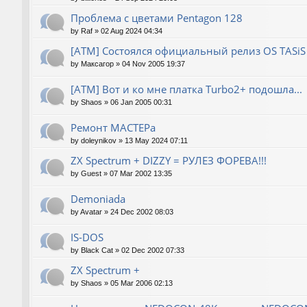
Проблема с цветами Pentagon 128
by
Raf
»
02 Aug 2024 04:34
[ATM] Состоялся официальный релиз OS TASiS
by
Максагор
»
04 Nov 2005 19:37
[ATM] Вот и ко мне платка Turbo2+ подошла...
by
Shaos
»
06 Jan 2005 00:31
Ремонт МАСТЕРа
by
doleynikov
»
13 May 2024 07:11
ZX Spectrum + DIZZY = РУЛЕЗ ФОРЕВА!!!
by
Guest
»
07 Mar 2002 13:35
Demoniada
by
Avatar
»
24 Dec 2002 08:03
IS-DOS
by
Black Cat
»
02 Dec 2002 07:33
ZX Spectrum +
by
Shaos
»
05 Mar 2006 02:13