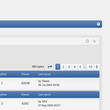
FA
Q
F
e
e
d
Page
1
of
10
2
3
4
5
10
1
Next
490 topics
…
plies
Views
Last post
by
Shaos
1
32039
05 Jul 2004 09:05
plies
Views
Last post
by
SKV
2
8262
07 Aug 2026 04:57