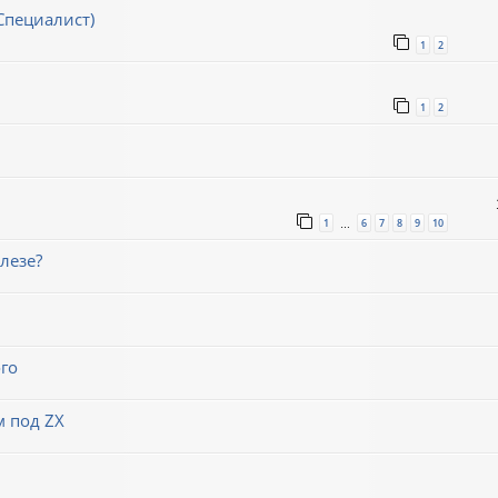
Специалист)
1
2
1
2
1
6
7
8
9
10
…
лезе?
го
м под ZX