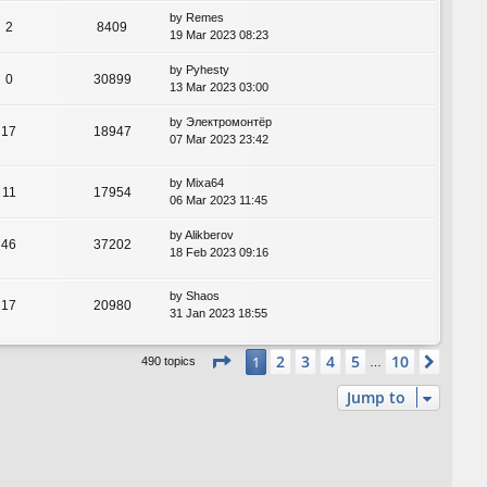
by
Remes
2
8409
19 Mar 2023 08:23
by
Pyhesty
0
30899
13 Mar 2023 03:00
by
Электромонтёр
17
18947
07 Mar 2023 23:42
by
Mixa64
11
17954
06 Mar 2023 11:45
by
Alikberov
46
37202
18 Feb 2023 09:16
by
Shaos
17
20980
31 Jan 2023 18:55
Page
1
of
10
2
3
4
5
10
1
Next
490 topics
…
Jump to