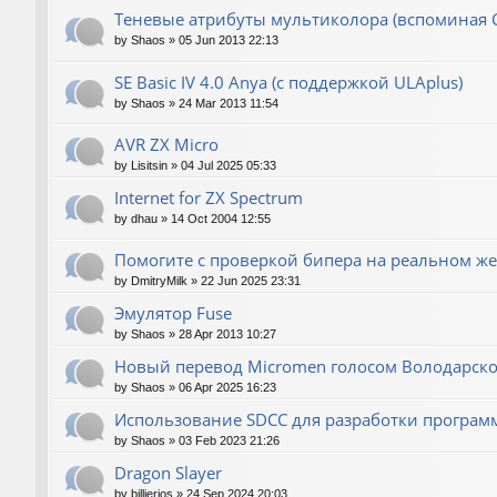
Теневые атрибуты мультиколора (вспоминая 
by
Shaos
»
05 Jun 2013 22:13
SE Basic IV 4.0 Anya (с поддержкой ULAplus)
by
Shaos
»
24 Mar 2013 11:54
AVR ZX Micro
by
Lisitsin
»
04 Jul 2025 05:33
Internet for ZX Spectrum
by
dhau
»
14 Oct 2004 12:55
Помогите с проверкой бипера на реальном же
by
DmitryMilk
»
22 Jun 2025 23:31
Эмулятор Fuse
by
Shaos
»
28 Apr 2013 10:27
Новый перевод Micromen голосом Володарско
by
Shaos
»
06 Apr 2025 16:23
Использование SDCC для разработки програм
by
Shaos
»
03 Feb 2023 21:26
Dragon Slayer
by
billierios
»
24 Sep 2024 20:03