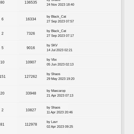
80
136535
24 Nov 2023 18:40
by
Black_Cat
6
16334
27 Sep 2023 07:57
by
Black_Cat
2
7326
27 Sep 2023 07:17
by
SKV
5
9016
14 Jul 2023 02:21
by
Vbx
10
10907
05 Jun 2023 02:13
by
Shaos
151
127262
29 May 2023 19:20
by
Максагор
20
33948
21 Apr 2023 07:13
by
Shaos
2
10827
11 Apr 2023 20:46
by
Lavr
81
112978
02 Apr 2023 09:25