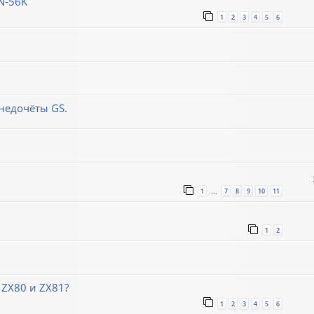
N-56K
1
2
3
4
5
6
недочёты GS.
1
7
8
9
10
11
…
1
2
 ZX80 и ZX81?
1
2
3
4
5
6