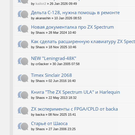
by
kailot2
»
26 Jan 2026 09:49
Дельта С-128, нужна помощь в ремонте
by
akanashin
»
10 Jan 2026 08:53
Новая документалка про ZX Spectrum
by
Shaos
»
28 Mar 2024 10:40
Как сделать расширенную клавиатуру ZX Spec
by
Shaos
»
18 Nov 2025 10:46
NEW "Leningrad-48K"
by
cr0acker
»
30 Jan 2005 07:58
Timex Sinclair 2068
by
Shaos
»
02 Jun 2016 16:40
Книга "The ZX Spectrum ULA" и Harlequin
by
Shaos
»
22 May 2013 18:32
ZX эксперименты с FPGA/CPLD от backa
by
backa
»
08 Nov 2025 15:41
Старьё от Шаоса
by
Shaos
»
27 Jan 2006 23:25