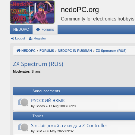
nedoPC.org
Community for electronics hobbyist
NEDOPC
Forums
Logout
Register
NEDOPC
FORUMS
NEDOPC IN RUSSIAN
ZX Spectrum (RUS)
ZX Spectrum (RUS)
Moderator:
Shaos
Announcements
РУССКИЙ ЯЗЫК
by
Shaos
»
17 Aug 2003 06:29
Topics
Sinclair-джойстики для Z-Controller
by
SKV
»
06 May 2022 09:32