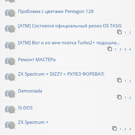
Проблема с цветами Pentagon 128
[ATM] Состоялся официальный релиз OS TASiS
1
2
[ATM] Вот и ко мне платка Turbo2+ подошла...
1
2
3
4
Ремонт МАСТЕРа
ZX Spectrum + DIZZY = РУЛЕЗ ФОРЕВА!!!
1
2
Demoniada
1
2
IS-DOS
ZX Spectrum +
1
2
3