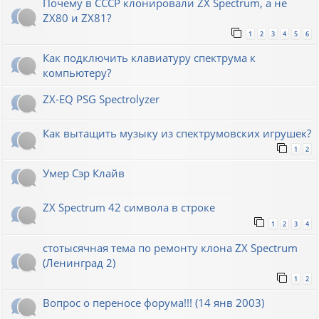
Почему в СССР клонировали ZX Spectrum, а не
ZX80 и ZX81?
1
2
3
4
5
6
Как подключить клавиатуру спектрума к
компьютеру?
ZX-EQ PSG Spectrolyzer
Как вытащить музыку из спектрумовских игрушек?
1
2
Умер Сэр Клайв
ZX Spectrum 42 символа в строке
1
2
3
4
стотысячная тема по ремонту клона ZX Spectrum
(Ленинград 2)
1
2
Вопрос о переносе форума!!! (14 янв 2003)