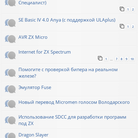
Специалист)
1
2
SE Basic IV 4.0 Anya (с поддержкой ULAplus)
1
2
AVR ZX Micro
Internet for ZX Spectrum
1
7
8
9
10
…
Помогите с проверкой бипера на реальном
железе?
Эмулятор Fuse
Новый перевод Micromen голосом Володарского
Использование SDCC для разработки программ
под ZX
Dragon Slayer