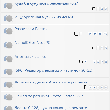
Куда бы сунуться с beeper-демкой?
1
2
3
Ищу оригинал музыки из демки.
Развиваем Балтик
1
16
17
18
19
…
NemoIDE от NedoPC
1
2
3
Анонсы zx.clan.su
1
5
6
7
8
…
[SRC] Редактор спековских картинок SCRED
Доработки Дельты-С на 75 микросхемах
1
2
3
4
5
Помогите разыскать фото Sibstar 128с
Дельта С-128, нужна помощь в ремонте