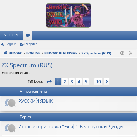
NEDOPC
Logout
Register
or
NEDOPC
u
FORUMS
NEDOPC IN RUSSIAN
ZX Spectrum (RUS)
F
e
m
ZX Spectrum (RUS)
e
s
Moderator:
Shaos
d
Page
1
of
10
2
3
4
5
10
1
Next
490 topics
…
Announcements
РУССКИЙ ЯЗЫК
Topics
Игровая приставка "Эльф": Белорусская Денди