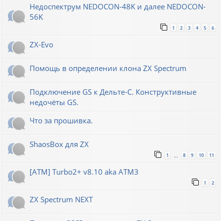
Недоспектрум NEDOCON-48K и далее NEDOCON-
56K
1
2
3
4
5
6
ZX-Evo
Помощь в определении клона ZX Spectrum
Подключение GS к Дельте-С. Конструктивные
недочёты GS.
Что за прошивка.
ShaosBox для ZX
1
8
9
10
11
…
[ATM] Turbo2+ v8.10 aka ATM3
1
2
ZX Spectrum NEXT