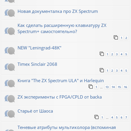
Новая документалка про ZX Spectrum
Как сделать расширенную клавиатуру ZX
Spectrum+ самостоятельно?
1
2
NEW "Leningrad-48K"
1
2
3
4
5
Timex Sinclair 2068
1
2
3
4
5
Книга "The ZX Spectrum ULA" и Harlequin
1
13
14
15
16
…
ZX эксперименты с FPGA/CPLD от backa
Старьё от Шаоса
1
4
5
6
7
…
Теневые атрибуты мультиколора (вспоминая