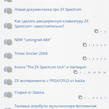
Новая документалка про ZX Spectrum
Как сделать расширенную клавиатуру ZX
Spectrum+ самостоятельно?
1
2
NEW "Leningrad-48K"
1
2
3
4
5
Timex Sinclair 2068
1
2
3
4
5
Книга "The ZX Spectrum ULA" и Harlequin
1
13
14
15
16
…
ZX эксперименты с FPGA/CPLD от backa
Старьё от Шаоса
1
4
5
6
7
…
Теневые атрибуты мультиколора (вспоминая