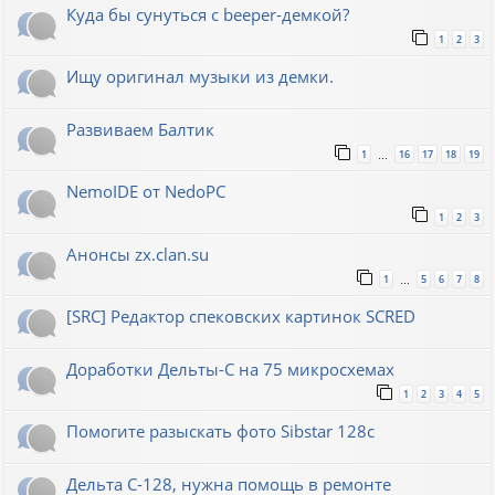
Куда бы сунуться с beeper-демкой?
1
2
3
Ищу оригинал музыки из демки.
Развиваем Балтик
1
16
17
18
19
…
NemoIDE от NedoPC
1
2
3
Анонсы zx.clan.su
1
5
6
7
8
…
[SRC] Редактор спековских картинок SCRED
Доработки Дельты-С на 75 микросхемах
1
2
3
4
5
Помогите разыскать фото Sibstar 128с
Дельта С-128, нужна помощь в ремонте