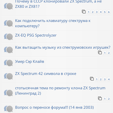
Почему в СССР клонировали ZX Spectrum, а не
ZX80 и ZX81?
1
2
3
4
5
6
Как подключить клавиатуру спектрума к
компьютеру?
ZX-EQ PSG Spectrolyzer
Как вытащить музыку из спектрумовских игрушек?
1
2
Умер Сэр Клайв
ZX Spectrum 42 символа в строке
1
2
3
4
стотысячная тема по ремонту клона ZX Spectrum
(Ленинград 2)
1
2
Вопрос о переносе форума!!! (14 янв 2003)