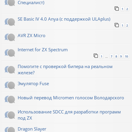
Специалист)
1
2
SE Basic IV 4.0 Anya (с поддержкой ULAplus)
1
2
AVR ZX Micro
Internet for ZX Spectrum
1
7
8
9
10
…
Помогите с проверкой бипера на реальном
железе?
Эмулятор Fuse
Новый перевод Micromen голосом Володарского
Использование SDCC для разработки программ
под ZX
Dragon Slayer