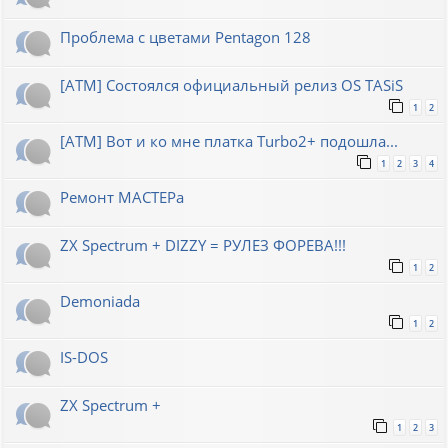
Проблема с цветами Pentagon 128
[ATM] Состоялся официальный релиз OS TASiS
1
2
[ATM] Вот и ко мне платка Turbo2+ подошла...
1
2
3
4
Ремонт МАСТЕРа
ZX Spectrum + DIZZY = РУЛЕЗ ФОРЕВА!!!
1
2
Demoniada
1
2
IS-DOS
ZX Spectrum +
1
2
3