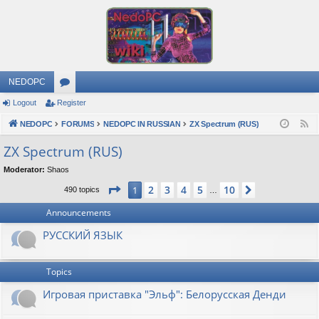
NEDOPC
Logout
Register
or
NEDOPC
u
FORUMS
NEDOPC IN RUSSIAN
ZX Spectrum (RUS)
F
e
m
ZX Spectrum (RUS)
e
s
Moderator:
Shaos
d
Page
1
of
10
2
3
4
5
10
1
Next
490 topics
…
Announcements
РУССКИЙ ЯЗЫК
Topics
Игровая приставка "Эльф": Белорусская Денди