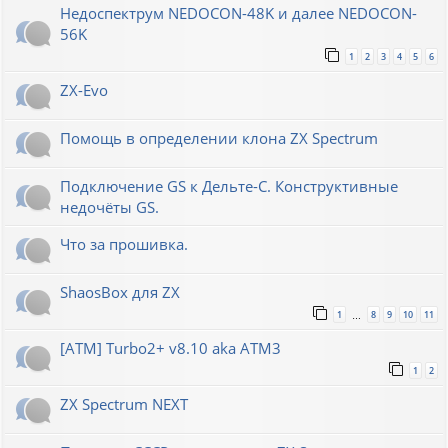
Недоспектрум NEDOCON-48K и далее NEDOCON-
56K
1
2
3
4
5
6
ZX-Evo
Помощь в определении клона ZX Spectrum
Подключение GS к Дельте-С. Конструктивные
недочёты GS.
Что за прошивка.
ShaosBox для ZX
1
8
9
10
11
…
[ATM] Turbo2+ v8.10 aka ATM3
1
2
ZX Spectrum NEXT