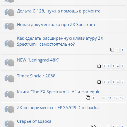
Дельта С-128, нужна помощь в ремонте
Новая документалка про ZX Spectrum
Как сделать расширенную клавиатуру ZX
Spectrum+ самостоятельно?
1
2
NEW "Leningrad-48K"
1
2
3
4
5
Timex Sinclair 2068
1
2
3
4
5
Книга "The ZX Spectrum ULA" и Harlequin
1
13
14
15
16
…
ZX эксперименты с FPGA/CPLD от backa
Старьё от Шаоса