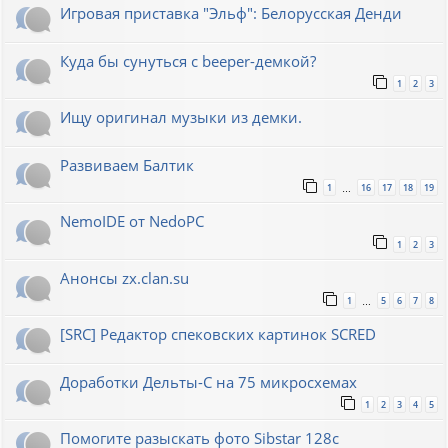
Игровая приставка "Эльф": Белорусская Денди
Куда бы сунуться с beeper-демкой?
1
2
3
Ищу оригинал музыки из демки.
Развиваем Балтик
1
16
17
18
19
…
NemoIDE от NedoPC
1
2
3
Анонсы zx.clan.su
1
5
6
7
8
…
[SRC] Редактор спековских картинок SCRED
Доработки Дельты-С на 75 микросхемах
1
2
3
4
5
Помогите разыскать фото Sibstar 128с