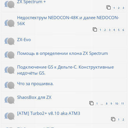
ZX Spectrum +
1
2
3
Недоспектрум NEDOCON-48K и далее NEDOCON-
56K
1
2
3
4
5
6
ZX-Evo
Помощь в определении клона ZX Spectrum
Подключение GS к Дельте-С. Конструктивные
недочёты GS.
Что за прошивка.
ShaosBox для ZX
1
8
9
10
11
…
[ATM] Turbo2+ v8.10 aka ATM3
1
2