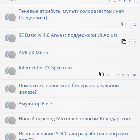
1
4
5
6
7
…
Теневые атрибуты мультиколора (вспоминая
Специалист)
1
2
SE Basic IV 4.0 Anya (с поддержкой ULAplus)
1
2
AVR ZX Micro
Internet for ZX Spectrum
1
7
8
9
10
…
Помогите с проверкой бипера на реальном
железе?
Эмулятор Fuse
Новый перевод Micromen голосом Володарского
Использование SDCC для разработки программ
под ZX