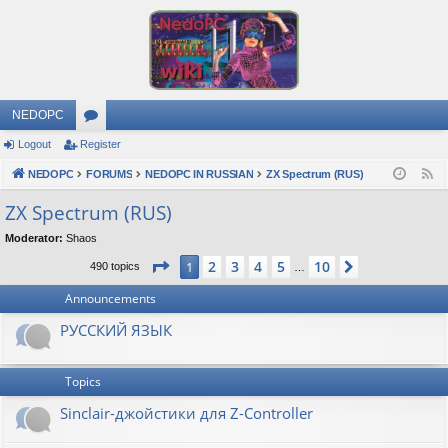
NEDOPC
Logout
Register
or
NEDOPC
u
FORUMS
NEDOPC IN RUSSIAN
ZX Spectrum (RUS)
F
e
m
ZX Spectrum (RUS)
e
s
Moderator:
Shaos
d
Page
1
of
10
2
3
4
5
10
1
Next
490 topics
…
Announcements
РУССКИЙ ЯЗЫК
Topics
Sinclair-джойстики для Z-Controller