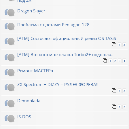
Dragon Slayer
Проблема с цветами Pentagon 128
[ATM] Состоялся официальный релиз OS TASiS
1
2
[ATM] Вот и ко мне платка Turbo2+ подошла...
1
2
3
4
Ремонт МАСТЕРа
ZX Spectrum + DIZZY = РУЛЕЗ ФОРЕВА!!!
1
2
Demoniada
1
2
IS-DOS