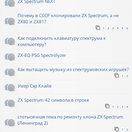
ZX Spectrum NEXT
Почему в СССР клонировали ZX Spectrum, а не
ZX80 и ZX81?
1
2
3
4
5
6
Как подключить клавиатуру спектрума к
компьютеру?
ZX-EQ PSG Spectrolyzer
Как вытащить музыку из спектрумовских игрушек?
1
2
Умер Сэр Клайв
ZX Spectrum 42 символа в строке
1
2
3
4
стотысячная тема по ремонту клона ZX Spectrum
(Ленинград 2)
1
2