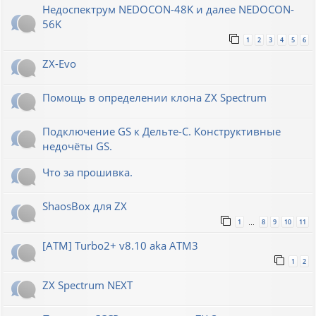
Недоспектрум NEDOCON-48K и далее NEDOCON-
56K
1
2
3
4
5
6
ZX-Evo
Помощь в определении клона ZX Spectrum
Подключение GS к Дельте-С. Конструктивные
недочёты GS.
Что за прошивка.
ShaosBox для ZX
1
8
9
10
11
…
[ATM] Turbo2+ v8.10 aka ATM3
1
2
ZX Spectrum NEXT