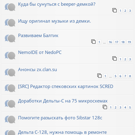
Куда бы сунуться с beeper-демкой?
1
2
3
Ищу оригинал музыки из демки.
Развиваем Балтик
1
16
17
18
19
…
NemoIDE от NedoPC
1
2
3
Анонсы zx.clan.su
1
5
6
7
8
…
[SRC] Редактор спековских картинок SCRED
Доработки Дельты-С на 75 микросхемах
1
2
3
4
5
Помогите разыскать фото Sibstar 128с
Дельта С-128, нужна помощь в ремонте