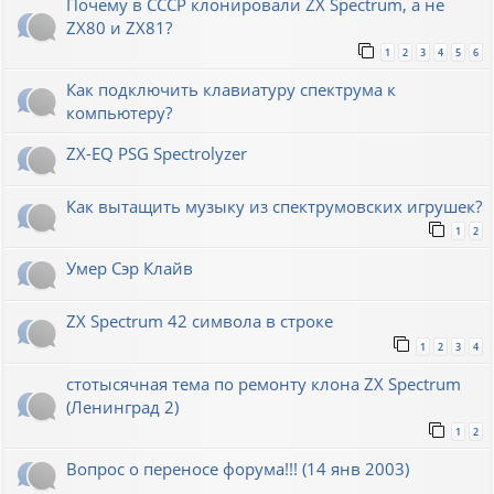
Почему в СССР клонировали ZX Spectrum, а не
ZX80 и ZX81?
1
2
3
4
5
6
Как подключить клавиатуру спектрума к
компьютеру?
ZX-EQ PSG Spectrolyzer
Как вытащить музыку из спектрумовских игрушек?
1
2
Умер Сэр Клайв
ZX Spectrum 42 символа в строке
1
2
3
4
стотысячная тема по ремонту клона ZX Spectrum
(Ленинград 2)
1
2
Вопрос о переносе форума!!! (14 янв 2003)