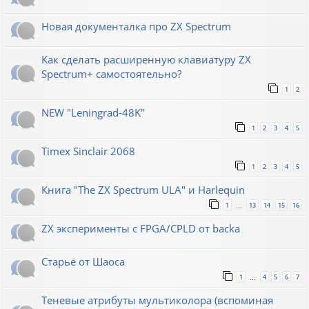
Новая документалка про ZX Spectrum
Как сделать расширенную клавиатуру ZX
Spectrum+ самостоятельно?
1
2
NEW "Leningrad-48K"
1
2
3
4
5
Timex Sinclair 2068
1
2
3
4
5
Книга "The ZX Spectrum ULA" и Harlequin
1
13
14
15
16
…
ZX эксперименты с FPGA/CPLD от backa
Старьё от Шаоса
1
4
5
6
7
…
Теневые атрибуты мультиколора (вспоминая