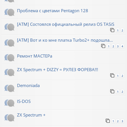
Проблема с цветами Pentagon 128
[ATM] Состоялся официальный релиз OS TASiS
1
2
[ATM] Вот и ко мне платка Turbo2+ подошла...
1
2
3
4
Ремонт МАСТЕРа
ZX Spectrum + DIZZY = РУЛЕЗ ФОРЕВА!!!
1
2
Demoniada
1
2
IS-DOS
ZX Spectrum +
1
2
3