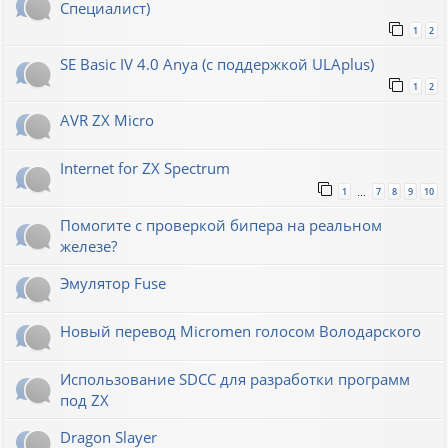
Специалист)
1
2
SE Basic IV 4.0 Anya (с поддержкой ULAplus)
1
2
AVR ZX Micro
Internet for ZX Spectrum
1
7
8
9
10
…
Помогите с проверкой бипера на реальном
железе?
Эмулятор Fuse
Новый перевод Micromen голосом Володарского
Использование SDCC для разработки программ
под ZX
Dragon Slayer