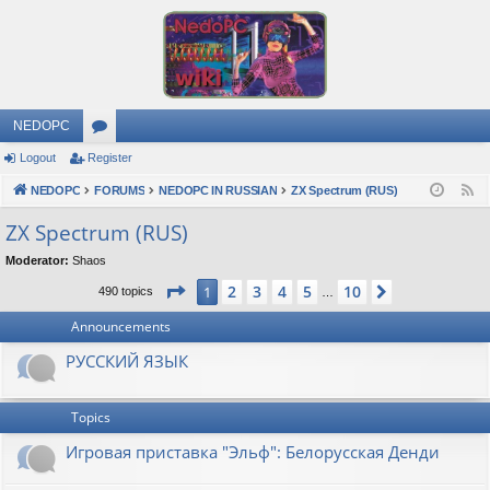
NEDOPC
Logout
Register
or
NEDOPC
u
FORUMS
NEDOPC IN RUSSIAN
ZX Spectrum (RUS)
F
e
m
ZX Spectrum (RUS)
e
s
Moderator:
Shaos
d
Page
1
of
10
2
3
4
5
10
1
Next
490 topics
…
Announcements
РУССКИЙ ЯЗЫК
Topics
Игровая приставка "Эльф": Белорусская Денди