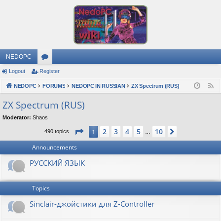
NEDOPC
Logout
Register
or
NEDOPC
u
FORUMS
NEDOPC IN RUSSIAN
ZX Spectrum (RUS)
F
e
m
ZX Spectrum (RUS)
e
s
Moderator:
Shaos
d
Page
1
of
10
2
3
4
5
10
1
Next
490 topics
…
Announcements
РУССКИЙ ЯЗЫК
Topics
Sinclair-джойстики для Z-Controller