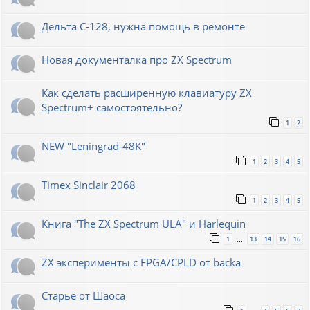
Дельта С-128, нужна помощь в ремонте
Новая документалка про ZX Spectrum
Как сделать расширенную клавиатуру ZX
Spectrum+ самостоятельно?
1
2
NEW "Leningrad-48K"
1
2
3
4
5
Timex Sinclair 2068
1
2
3
4
5
Книга "The ZX Spectrum ULA" и Harlequin
1
13
14
15
16
…
ZX эксперименты с FPGA/CPLD от backa
Старьё от Шаоса