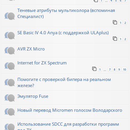
1
4
5
6
7
…
Теневые атрибуты мультиколора (вспоминая
Специалист)
1
2
SE Basic IV 4.0 Anya (с поддержкой ULAplus)
1
2
AVR ZX Micro
Internet for ZX Spectrum
1
7
8
9
10
…
Помогите с проверкой бипера на реальном
железе?
Эмулятор Fuse
Новый перевод Micromen голосом Володарского
Использование SDCC для разработки программ
под ZX