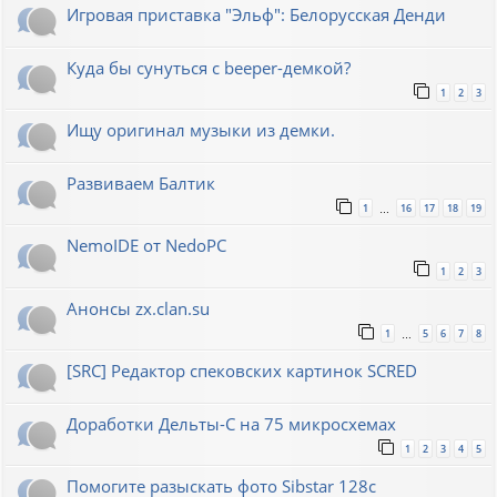
Игровая приставка "Эльф": Белорусская Денди
Куда бы сунуться с beeper-демкой?
1
2
3
Ищу оригинал музыки из демки.
Развиваем Балтик
1
16
17
18
19
…
NemoIDE от NedoPC
1
2
3
Анонсы zx.clan.su
1
5
6
7
8
…
[SRC] Редактор спековских картинок SCRED
Доработки Дельты-С на 75 микросхемах
1
2
3
4
5
Помогите разыскать фото Sibstar 128с