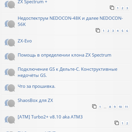
ZX Spectrum +
1
2
3
Недоспектрум NEDOCON-48K и далее NEDOCON-
56K
1
2
3
4
5
6
ZX-Evo
Помощь в определении клона ZX Spectrum
Подключение GS к Дельте-С. Конструктивные
недочёты GS.
Что за прошивка.
ShaosBox для ZX
1
8
9
10
11
…
[ATM] Turbo2+ v8.10 aka ATM3
1
2