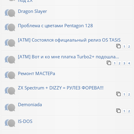
Dragon Slayer
Проблема с цветами Pentagon 128
[ATM] Состоялся официальный релиз OS TASiS
1
2
[ATM] Вот и ко мне платка Turbo2+ подошла...
1
2
3
4
Ремонт МАСТЕРа
ZX Spectrum + DIZZY = РУЛЕЗ ФОРЕВА!!!
1
2
Demoniada
1
2
IS-DOS