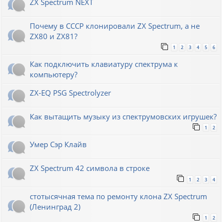
ZX Spectrum NEXT
Почему в СССР клонировали ZX Spectrum, а не
ZX80 и ZX81?
1
2
3
4
5
6
Как подключить клавиатуру спектрума к
компьютеру?
ZX-EQ PSG Spectrolyzer
Как вытащить музыку из спектрумовских игрушек?
1
2
Умер Сэр Клайв
ZX Spectrum 42 символа в строке
1
2
3
4
стотысячная тема по ремонту клона ZX Spectrum
(Ленинград 2)
1
2