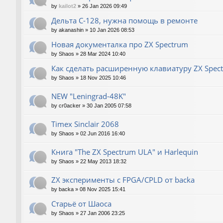
by
kailot2
»
26 Jan 2026 09:49
Дельта С-128, нужна помощь в ремонте
by
akanashin
»
10 Jan 2026 08:53
Новая документалка про ZX Spectrum
by
Shaos
»
28 Mar 2024 10:40
Как сделать расширенную клавиатуру ZX Spec
by
Shaos
»
18 Nov 2025 10:46
NEW "Leningrad-48K"
by
cr0acker
»
30 Jan 2005 07:58
Timex Sinclair 2068
by
Shaos
»
02 Jun 2016 16:40
Книга "The ZX Spectrum ULA" и Harlequin
by
Shaos
»
22 May 2013 18:32
ZX эксперименты с FPGA/CPLD от backa
by
backa
»
08 Nov 2025 15:41
Старьё от Шаоса
by
Shaos
»
27 Jan 2006 23:25