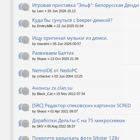
Игровая приставка "Эльф": Белорусская Денди
by
Lavr
»
26 Jun 2026 15:12
Куда бы сунуться с beeper-демкой?
by
DmitryMilk
»
22 Jul 2025 01:04
Ищу оригинал музыки из демки.
by
maxdmt
»
05 Jun 2026 00:57
Развиваем Балтик
by
Shaos
»
13 Oct 2025 21:39
NemoIDE от NedoPC
by
cr0acker
»
02 Jun 2004 13:25
Анонсы zx.clan.su
by
Black_Cat
»
15 Nov 2012 07:34
[SRC] Редактор спековских картинок SCRED
by
Shaos
»
01 Apr 2021 09:07
Доработки Дельты-С на 75 микросхемах
by
SKV
»
05 Aug 2022 08:37
Помогите разыскать фото Sibstar 128с