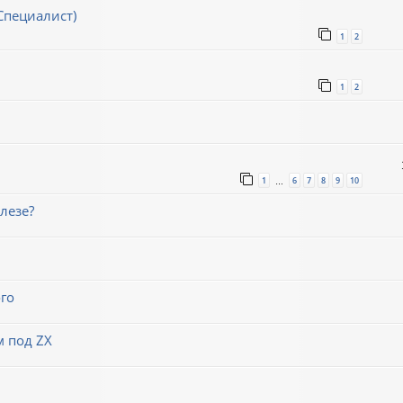
Специалист)
1
2
1
2
1
6
7
8
9
10
…
лезе?
го
м под ZX