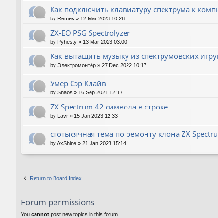
Как подключить клавиатуру спектрума к комп
by
Remes
»
12 Mar 2023 10:28
ZX-EQ PSG Spectrolyzer
by
Pyhesty
»
13 Mar 2023 03:00
Как вытащить музыку из спектрумовских игру
by
Электромонтёр
»
27 Dec 2022 10:17
Умер Сэр Клайв
by
Shaos
»
16 Sep 2021 12:17
ZX Spectrum 42 символа в строке
by
Lavr
»
15 Jan 2023 12:33
стотысячная тема по ремонту клона ZX Spectr
by
AxShine
»
21 Jan 2023 15:14
Return to Board Index
Forum permissions
You
cannot
post new topics in this forum