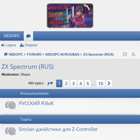
NEDOPC
Logout
Register
or
NEDOPC
u
FORUMS
NEDOPC IN RUSSIAN
ZX Spectrum (RUS)
F
e
m
ZX Spectrum (RUS)
e
s
Moderator:
Shaos
d
Page
1
of
10
2
3
4
5
10
1
Next
490 topics
…
Announcements
РУССКИЙ ЯЗЫК
Topics
Sinclair-джойстики для Z-Controller