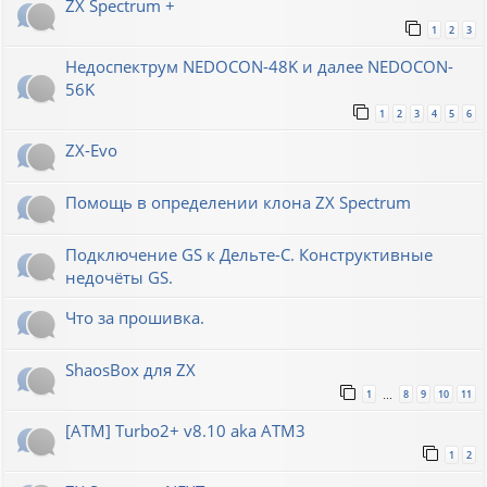
ZX Spectrum +
1
2
3
Недоспектрум NEDOCON-48K и далее NEDOCON-
56K
1
2
3
4
5
6
ZX-Evo
Помощь в определении клона ZX Spectrum
Подключение GS к Дельте-С. Конструктивные
недочёты GS.
Что за прошивка.
ShaosBox для ZX
1
8
9
10
11
…
[ATM] Turbo2+ v8.10 aka ATM3
1
2