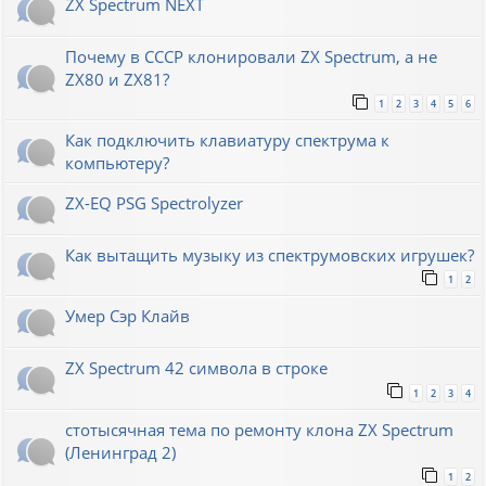
ZX Spectrum NEXT
Почему в СССР клонировали ZX Spectrum, а не
ZX80 и ZX81?
1
2
3
4
5
6
Как подключить клавиатуру спектрума к
компьютеру?
ZX-EQ PSG Spectrolyzer
Как вытащить музыку из спектрумовских игрушек?
1
2
Умер Сэр Клайв
ZX Spectrum 42 символа в строке
1
2
3
4
стотысячная тема по ремонту клона ZX Spectrum
(Ленинград 2)
1
2