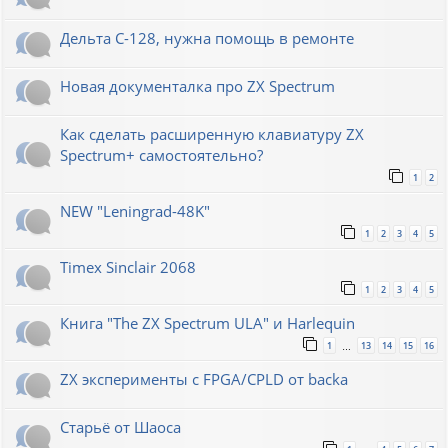
Дельта С-128, нужна помощь в ремонте
Новая документалка про ZX Spectrum
Как сделать расширенную клавиатуру ZX
Spectrum+ самостоятельно?
1
2
NEW "Leningrad-48K"
1
2
3
4
5
Timex Sinclair 2068
1
2
3
4
5
Книга "The ZX Spectrum ULA" и Harlequin
1
13
14
15
16
…
ZX эксперименты с FPGA/CPLD от backa
Старьё от Шаоса