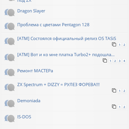
Dragon Slayer
Проблема с цветами Pentagon 128
[ATM] Состоялся официальный релиз OS TASiS
1
2
[ATM] Вот и ко мне платка Turbo2+ подошла...
1
2
3
4
Ремонт МАСТЕРа
ZX Spectrum + DIZZY = РУЛЕЗ ФОРЕВА!!!
1
2
Demoniada
1
2
IS-DOS