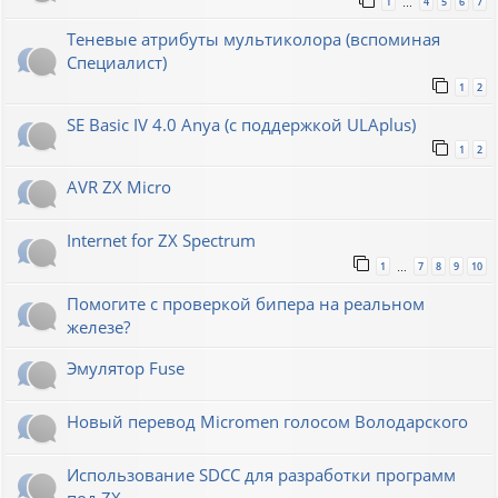
1
4
5
6
7
…
Теневые атрибуты мультиколора (вспоминая
Специалист)
1
2
SE Basic IV 4.0 Anya (с поддержкой ULAplus)
1
2
AVR ZX Micro
Internet for ZX Spectrum
1
7
8
9
10
…
Помогите с проверкой бипера на реальном
железе?
Эмулятор Fuse
Новый перевод Micromen голосом Володарского
Использование SDCC для разработки программ
под ZX