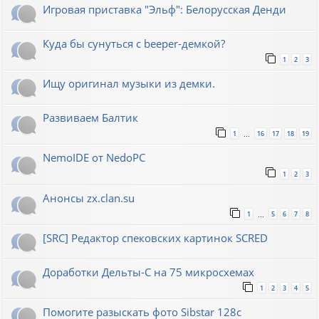
Игровая приставка "Эльф": Белорусская Денди
Куда бы сунуться с beeper-демкой?
1
2
3
Ищу оригинал музыки из демки.
Развиваем Балтик
1
16
17
18
19
…
NemoIDE от NedoPC
1
2
3
Анонсы zx.clan.su
1
5
6
7
8
…
[SRC] Редактор спековских картинок SCRED
Доработки Дельты-С на 75 микросхемах
1
2
3
4
5
Помогите разыскать фото Sibstar 128с