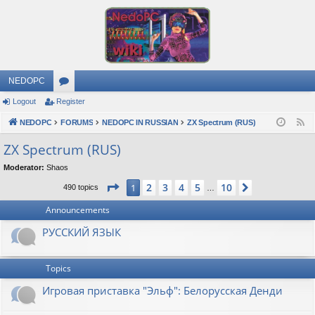
NEDOPC
Logout
Register
or
NEDOPC
u
FORUMS
NEDOPC IN RUSSIAN
ZX Spectrum (RUS)
F
e
m
ZX Spectrum (RUS)
e
s
Moderator:
Shaos
d
Page
1
of
10
2
3
4
5
10
1
Next
490 topics
…
Announcements
РУССКИЙ ЯЗЫК
Topics
Игровая приставка "Эльф": Белорусская Денди