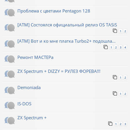
Проблема с цветами Pentagon 128
[ATM] Состоялся официальный релиз OS TASiS
1
2
[ATM] Вот и ко мне платка Turbo2+ подошла...
1
2
3
4
Ремонт МАСТЕРа
ZX Spectrum + DIZZY = РУЛЕЗ ФОРЕВА!!!
1
2
Demoniada
1
2
IS-DOS
ZX Spectrum +
1
2
3