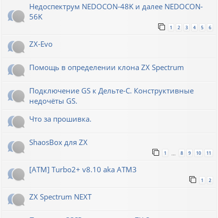
Недоспектрум NEDOCON-48K и далее NEDOCON-
56K
1
2
3
4
5
6
ZX-Evo
Помощь в определении клона ZX Spectrum
Подключение GS к Дельте-С. Конструктивные
недочёты GS.
Что за прошивка.
ShaosBox для ZX
1
8
9
10
11
…
[ATM] Turbo2+ v8.10 aka ATM3
1
2
ZX Spectrum NEXT