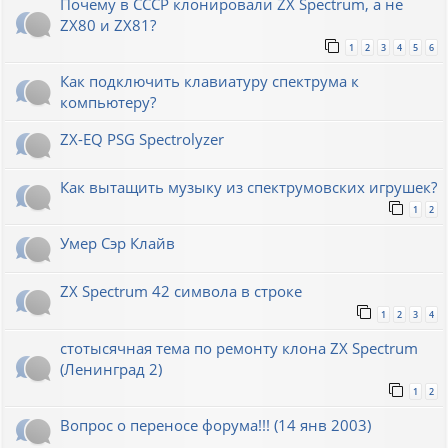
Почему в СССР клонировали ZX Spectrum, а не
ZX80 и ZX81?
1
2
3
4
5
6
Как подключить клавиатуру спектрума к
компьютеру?
ZX-EQ PSG Spectrolyzer
Как вытащить музыку из спектрумовских игрушек?
1
2
Умер Сэр Клайв
ZX Spectrum 42 символа в строке
1
2
3
4
стотысячная тема по ремонту клона ZX Spectrum
(Ленинград 2)
1
2
Вопрос о переносе форума!!! (14 янв 2003)