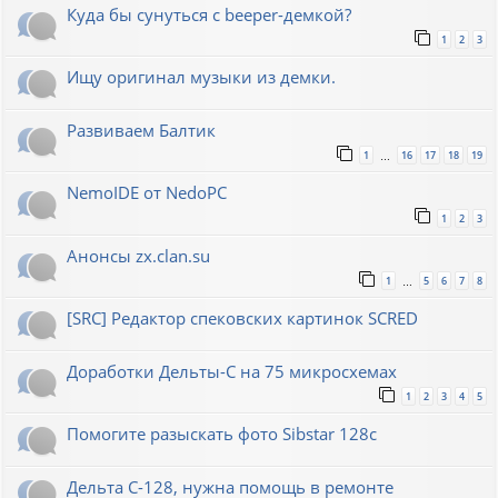
Куда бы сунуться с beeper-демкой?
1
2
3
Ищу оригинал музыки из демки.
Развиваем Балтик
1
16
17
18
19
…
NemoIDE от NedoPC
1
2
3
Анонсы zx.clan.su
1
5
6
7
8
…
[SRC] Редактор спековских картинок SCRED
Доработки Дельты-С на 75 микросхемах
1
2
3
4
5
Помогите разыскать фото Sibstar 128с
Дельта С-128, нужна помощь в ремонте