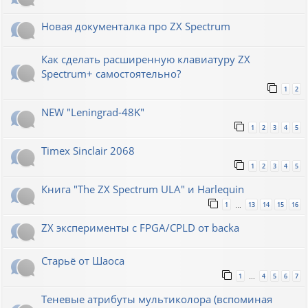
Новая документалка про ZX Spectrum
Как сделать расширенную клавиатуру ZX
Spectrum+ самостоятельно?
1
2
NEW "Leningrad-48K"
1
2
3
4
5
Timex Sinclair 2068
1
2
3
4
5
Книга "The ZX Spectrum ULA" и Harlequin
1
13
14
15
16
…
ZX эксперименты с FPGA/CPLD от backa
Старьё от Шаоса
1
4
5
6
7
…
Теневые атрибуты мультиколора (вспоминая