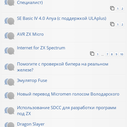
Специалист)
1
2
SE Basic IV 4.0 Anya (с поддержкой ULAplus)
1
2
AVR ZX Micro
Internet for ZX Spectrum
1
7
8
9
10
…
Помогите с проверкой бипера на реальном
железе?
Эмулятор Fuse
Новый перевод Micromen голосом Володарского
Использование SDCC для разработки программ
под ZX
Dragon Slayer