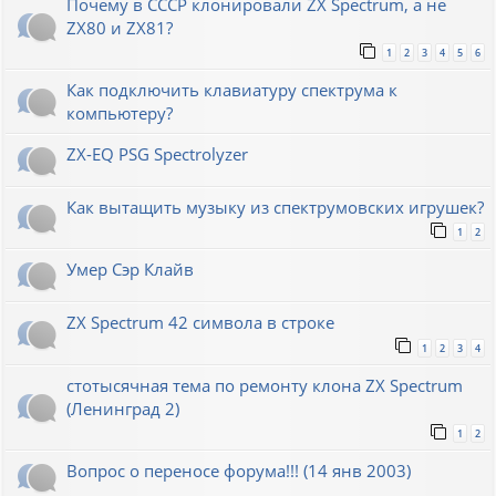
Почему в СССР клонировали ZX Spectrum, а не
ZX80 и ZX81?
1
2
3
4
5
6
Как подключить клавиатуру спектрума к
компьютеру?
ZX-EQ PSG Spectrolyzer
Как вытащить музыку из спектрумовских игрушек?
1
2
Умер Сэр Клайв
ZX Spectrum 42 символа в строке
1
2
3
4
стотысячная тема по ремонту клона ZX Spectrum
(Ленинград 2)
1
2
Вопрос о переносе форума!!! (14 янв 2003)