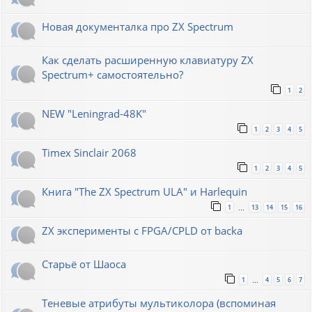
Новая документалка про ZX Spectrum
Как сделать расширенную клавиатуру ZX
Spectrum+ самостоятельно?
1
2
NEW "Leningrad-48K"
1
2
3
4
5
Timex Sinclair 2068
1
2
3
4
5
Книга "The ZX Spectrum ULA" и Harlequin
1
13
14
15
16
…
ZX эксперименты с FPGA/CPLD от backa
Старьё от Шаоса
1
4
5
6
7
…
Теневые атрибуты мультиколора (вспоминая