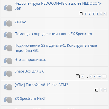
Недоспектрум NEDOCON-48K и далее NEDOCON-
56K
1
2
3
4
5
6
ZX-Evo
Помощь в определении клона ZX Spectrum
Подключение GS к Дельте-С. Конструктивные
недочёты GS.
Что за прошивка.
ShaosBox для ZX
1
8
9
10
11
…
[ATM] Turbo2+ v8.10 aka ATM3
1
2
ZX Spectrum NEXT