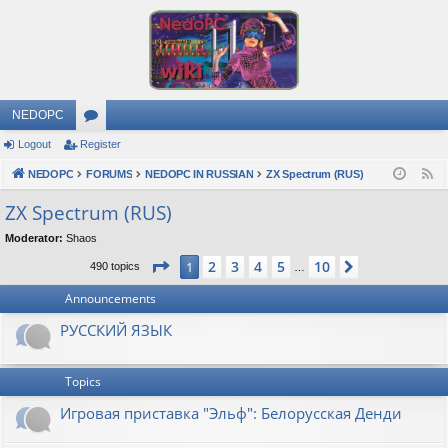
NEDOPC
Logout
Register
or
NEDOPC
u
FORUMS
NEDOPC IN RUSSIAN
ZX Spectrum (RUS)
F
e
m
ZX Spectrum (RUS)
e
s
Moderator:
Shaos
d
Page
1
of
10
2
3
4
5
10
1
Next
490 topics
…
Announcements
РУССКИЙ ЯЗЫК
Topics
Игровая приставка "Эльф": Белорусская Денди