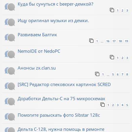
Куда бы сунуться с beeper-демкой?
1
2
3
Ищу оригинал музыки из демки.
Развиваем Балтик
1
16
17
18
19
…
NemoIDE от NedoPC
1
2
3
Анонсы zx.clan.su
1
5
6
7
8
…
[SRC] Редактор спековских картинок SCRED
Доработки Дельты-С на 75 микросхемах
1
2
3
4
5
Помогите разыскать фото Sibstar 128с
Дельта С-128, нужна помощь в ремонте