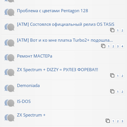
Проблема с цветами Pentagon 128
[ATM] Состоялся официальный релиз OS TASiS
1
2
[ATM] Вот и ко мне платка Turbo2+ подошла...
1
2
3
4
Ремонт МАСТЕРа
ZX Spectrum + DIZZY = РУЛЕЗ ФОРЕВА!!!
1
2
Demoniada
1
2
IS-DOS
ZX Spectrum +
1
2
3