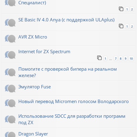
Специалист)
1
2
SE Basic IV 4.0 Anya (с поддержкой ULAplus)
1
2
AVR ZX Micro
Internet for ZX Spectrum
1
7
8
9
10
…
Помогите с проверкой бипера на реальном
железе?
Эмулятор Fuse
Новый перевод Micromen голосом Володарского
Использование SDCC для разработки программ
под ZX
Dragon Slayer