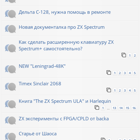
Дельта С-128, нужна помощь в ремонте
Новая документалка про ZX Spectrum
Как сделать расширенную клавиатуру ZX
Spectrum+ самостоятельно?
1
2
NEW "Leningrad-48K"
1
2
3
4
5
Timex Sinclair 2068
1
2
3
4
5
Книга "The ZX Spectrum ULA" и Harlequin
1
13
14
15
16
…
ZX эксперименты с FPGA/CPLD от backa
Старьё от Шаоса