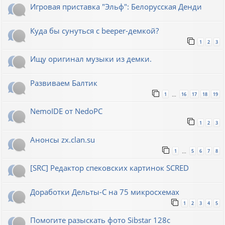
Игровая приставка "Эльф": Белорусская Денди
Куда бы сунуться с beeper-демкой?
1
2
3
Ищу оригинал музыки из демки.
Развиваем Балтик
1
16
17
18
19
…
NemoIDE от NedoPC
1
2
3
Анонсы zx.clan.su
1
5
6
7
8
…
[SRC] Редактор спековских картинок SCRED
Доработки Дельты-С на 75 микросхемах
1
2
3
4
5
Помогите разыскать фото Sibstar 128с