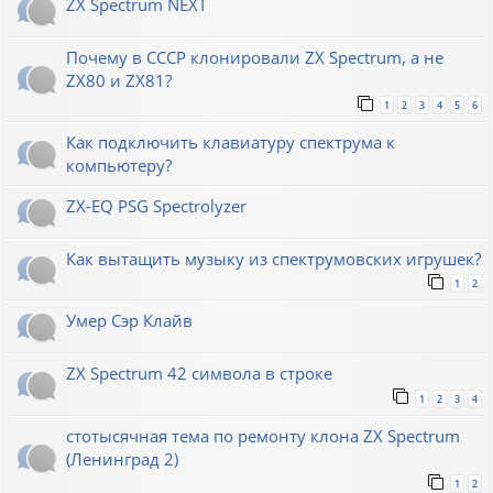
ZX Spectrum NEXT
Почему в СССР клонировали ZX Spectrum, а не
ZX80 и ZX81?
1
2
3
4
5
6
Как подключить клавиатуру спектрума к
компьютеру?
ZX-EQ PSG Spectrolyzer
Как вытащить музыку из спектрумовских игрушек?
1
2
Умер Сэр Клайв
ZX Spectrum 42 символа в строке
1
2
3
4
стотысячная тема по ремонту клона ZX Spectrum
(Ленинград 2)
1
2