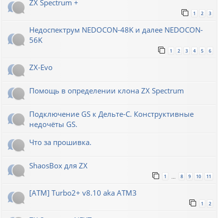
ZX Spectrum +
1
2
3
Недоспектрум NEDOCON-48K и далее NEDOCON-
56K
1
2
3
4
5
6
ZX-Evo
Помощь в определении клона ZX Spectrum
Подключение GS к Дельте-С. Конструктивные
недочёты GS.
Что за прошивка.
ShaosBox для ZX
1
8
9
10
11
…
[ATM] Turbo2+ v8.10 aka ATM3
1
2