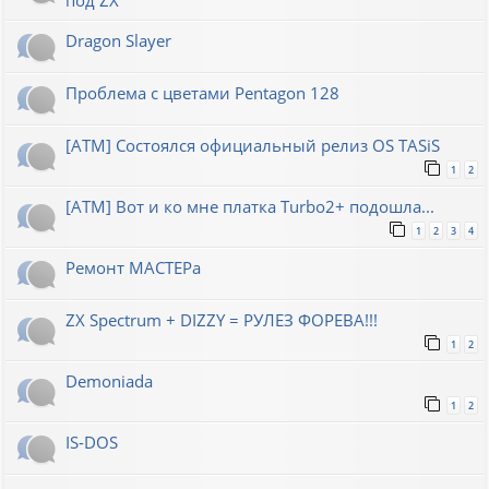
Dragon Slayer
Проблема с цветами Pentagon 128
[ATM] Состоялся официальный релиз OS TASiS
1
2
[ATM] Вот и ко мне платка Turbo2+ подошла...
1
2
3
4
Ремонт МАСТЕРа
ZX Spectrum + DIZZY = РУЛЕЗ ФОРЕВА!!!
1
2
Demoniada
1
2
IS-DOS