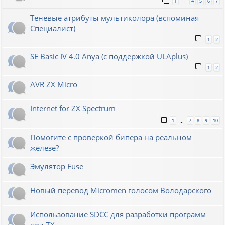
1
4
5
6
7
…
Теневые атрибуты мультиколора (вспоминая
Специалист)
1
2
SE Basic IV 4.0 Anya (с поддержкой ULAplus)
1
2
AVR ZX Micro
Internet for ZX Spectrum
1
7
8
9
10
…
Помогите с проверкой бипера на реальном
железе?
Эмулятор Fuse
Новый перевод Micromen голосом Володарского
Использование SDCC для разработки программ
под ZX