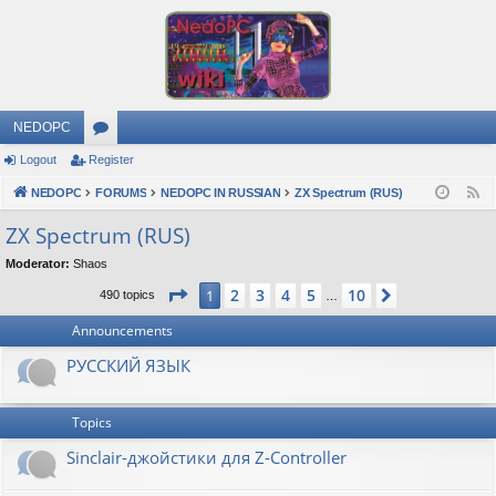
NEDOPC
Logout
Register
or
NEDOPC
u
FORUMS
NEDOPC IN RUSSIAN
ZX Spectrum (RUS)
F
e
m
ZX Spectrum (RUS)
e
s
Moderator:
Shaos
d
Page
1
of
10
2
3
4
5
10
1
Next
490 topics
…
Announcements
РУССКИЙ ЯЗЫК
Topics
Sinclair-джойстики для Z-Controller