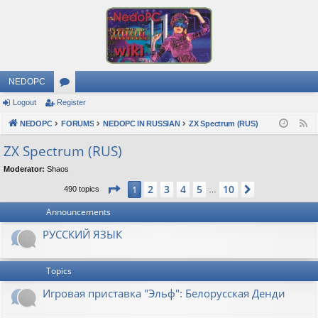
NEDOPC
Logout
Register
or
NEDOPC
u
FORUMS
NEDOPC IN RUSSIAN
ZX Spectrum (RUS)
F
e
m
ZX Spectrum (RUS)
e
s
Moderator:
Shaos
d
Page
1
of
10
2
3
4
5
10
1
Next
490 topics
…
Announcements
РУССКИЙ ЯЗЫК
Topics
Игровая приставка "Эльф": Белорусская Денди