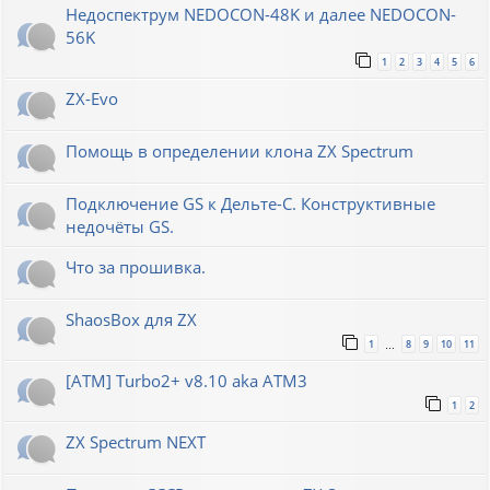
Недоспектрум NEDOCON-48K и далее NEDOCON-
56K
1
2
3
4
5
6
ZX-Evo
Помощь в определении клона ZX Spectrum
Подключение GS к Дельте-С. Конструктивные
недочёты GS.
Что за прошивка.
ShaosBox для ZX
1
8
9
10
11
…
[ATM] Turbo2+ v8.10 aka ATM3
1
2
ZX Spectrum NEXT