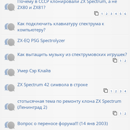
Почему в СССР клонировали ZX Spectrum, а не
ZX80 и ZX81?
1
2
3
4
5
6
Как подключить клавиатуру спектрума к
компьютеру?
ZX-EQ PSG Spectrolyzer
Как вытащить музыку из спектрумовских игрушек?
1
2
Умер Сэр Клайв
ZX Spectrum 42 символа в строке
1
2
3
4
стотысячная тема по ремонту клона ZX Spectrum
(Ленинград 2)
1
2
Вопрос о переносе форума!!! (14 янв 2003)