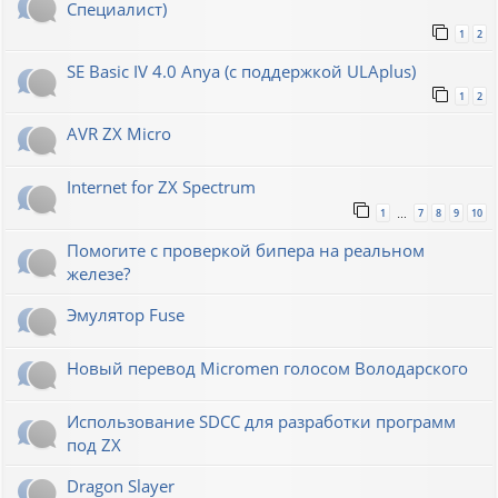
Специалист)
1
2
SE Basic IV 4.0 Anya (с поддержкой ULAplus)
1
2
AVR ZX Micro
Internet for ZX Spectrum
1
7
8
9
10
…
Помогите с проверкой бипера на реальном
железе?
Эмулятор Fuse
Новый перевод Micromen голосом Володарского
Использование SDCC для разработки программ
под ZX
Dragon Slayer