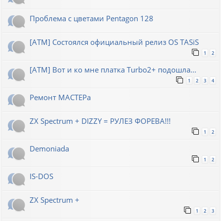
Проблема с цветами Pentagon 128
[ATM] Состоялся официальный релиз OS TASiS
1
2
[ATM] Вот и ко мне платка Turbo2+ подошла...
1
2
3
4
Ремонт МАСТЕРа
ZX Spectrum + DIZZY = РУЛЕЗ ФОРЕВА!!!
1
2
Demoniada
1
2
IS-DOS
ZX Spectrum +
1
2
3