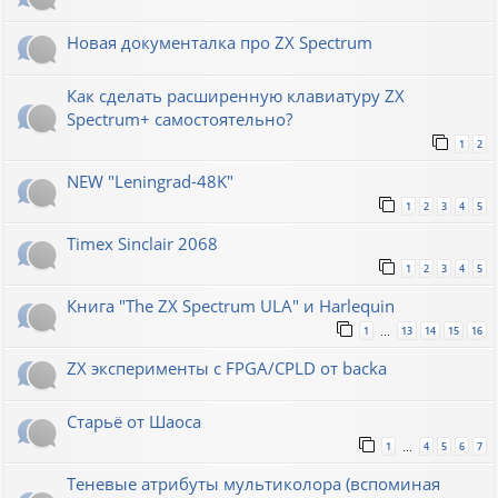
Новая документалка про ZX Spectrum
Как сделать расширенную клавиатуру ZX
Spectrum+ самостоятельно?
1
2
NEW "Leningrad-48K"
1
2
3
4
5
Timex Sinclair 2068
1
2
3
4
5
Книга "The ZX Spectrum ULA" и Harlequin
1
13
14
15
16
…
ZX эксперименты с FPGA/CPLD от backa
Старьё от Шаоса
1
4
5
6
7
…
Теневые атрибуты мультиколора (вспоминая