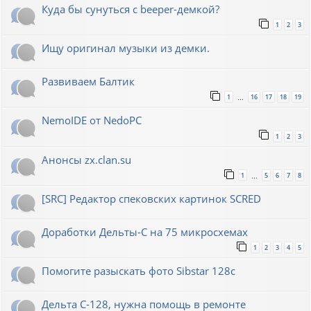
Куда бы сунуться с beeper-демкой?
1
2
3
Ищу оригинал музыки из демки.
Развиваем Балтик
1
16
17
18
19
…
NemoIDE от NedoPC
1
2
3
Анонсы zx.clan.su
1
5
6
7
8
…
[SRC] Редактор спековских картинок SCRED
Доработки Дельты-С на 75 микросхемах
1
2
3
4
5
Помогите разыскать фото Sibstar 128с
Дельта С-128, нужна помощь в ремонте