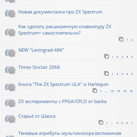
Новая документалка про ZX Spectrum
Как сделать расширенную клавиатуру ZX
Spectrum+ самостоятельно?
1
2
NEW "Leningrad-48K"
1
2
3
4
5
Timex Sinclair 2068
1
2
3
4
5
Книга "The ZX Spectrum ULA" и Harlequin
1
13
14
15
16
…
ZX эксперименты с FPGA/CPLD от backa
Старьё от Шаоса
1
4
5
6
7
…
Теневые атрибуты мультиколора (вспоминая