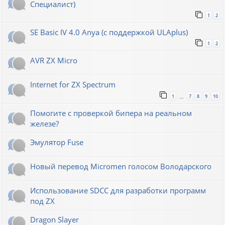
Специалист)
1
2
SE Basic IV 4.0 Anya (с поддержкой ULAplus)
1
2
AVR ZX Micro
Internet for ZX Spectrum
1
7
8
9
10
…
Помогите с проверкой бипера на реальном
железе?
Эмулятор Fuse
Новый перевод Micromen голосом Володарского
Использование SDCC для разработки программ
под ZX
Dragon Slayer