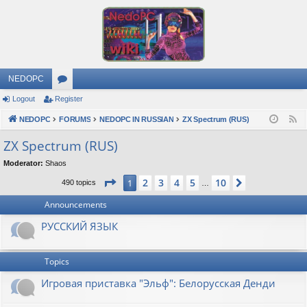
NEDOPC
Logout
Register
or
NEDOPC
u
FORUMS
NEDOPC IN RUSSIAN
ZX Spectrum (RUS)
F
e
m
ZX Spectrum (RUS)
e
s
Moderator:
Shaos
d
Page
1
of
10
2
3
4
5
10
1
Next
490 topics
…
Announcements
РУССКИЙ ЯЗЫК
Topics
Игровая приставка "Эльф": Белорусская Денди