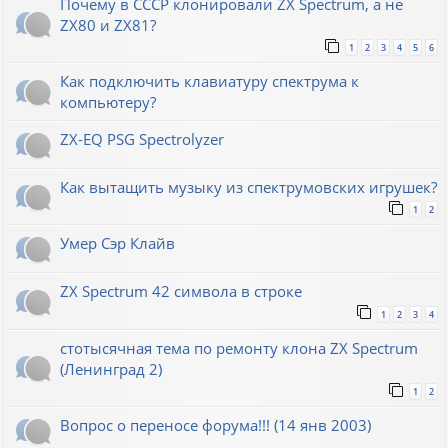
Почему в СССР клонировали ZX Spectrum, а не
ZX80 и ZX81?
1
2
3
4
5
6
Как подключить клавиатуру спектрума к
компьютеру?
ZX-EQ PSG Spectrolyzer
Как вытащить музыку из спектрумовских игрушек?
1
2
Умер Сэр Клайв
ZX Spectrum 42 символа в строке
1
2
3
4
стотысячная тема по ремонту клона ZX Spectrum
(Ленинград 2)
1
2
Вопрос о переносе форума!!! (14 янв 2003)