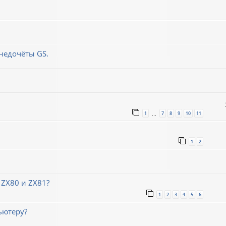
недочёты GS.
1
7
8
9
10
11
…
1
2
 ZX80 и ZX81?
1
2
3
4
5
6
ьютеру?