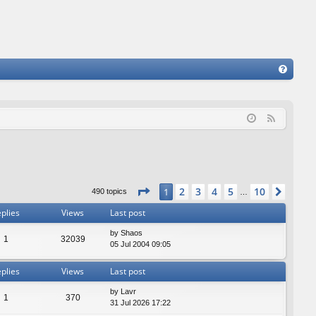
FA
Q
F
e
e
d
Page
1
of
10
2
3
4
5
10
1
Next
490 topics
…
plies
Views
Last post
by
Shaos
1
32039
05 Jul 2004 09:05
plies
Views
Last post
by
Lavr
1
370
31 Jul 2026 17:22