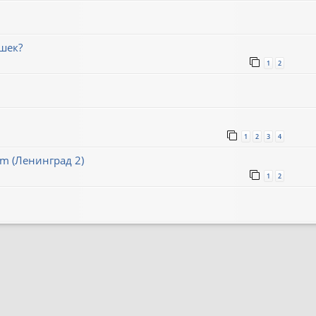
шек?
1
2
1
2
3
4
um (Ленинград 2)
1
2