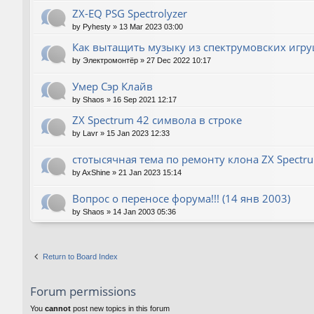
ZX-EQ PSG Spectrolyzer
by
Pyhesty
»
13 Mar 2023 03:00
Как вытащить музыку из спектрумовских игру
by
Электромонтёр
»
27 Dec 2022 10:17
Умер Сэр Клайв
by
Shaos
»
16 Sep 2021 12:17
ZX Spectrum 42 символа в строке
by
Lavr
»
15 Jan 2023 12:33
стотысячная тема по ремонту клона ZX Spectr
by
AxShine
»
21 Jan 2023 15:14
Вопрос о переносе форума!!! (14 янв 2003)
by
Shaos
»
14 Jan 2003 05:36
Return to Board Index
Forum permissions
You
cannot
post new topics in this forum