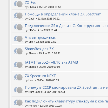
ZX-Evo
by
Shaos
»
15 Dec 2013 16:58
Помощь в определении клона ZX Spectrum
by
Davir
»
21 Sep 2023 00:22
Подключение GS к Дельте-С. Конструктивные 
by
SKV
»
14 Jul 2023 01:44
Что за прошивка.
by
Vbx
»
02 Jun 2023 14:27
ShaosBox для ZX
by
Shaos
»
29 Jun 2013 20:41
[ATM] Turbo2+ v8.10 aka ATM3
by
Shaos
»
26 Apr 2019 09:03
ZX Spectrum NEXT
by
Lavr
»
09 Dec 2020 05:53
Почему в СССР клонировали ZX Spectrum, а не
by
Num Lock
»
11 Jan 2014 05:33
Как подключить клавиатуру спектрума к комп
by
Remes
»
12 Mar 2023 10:28