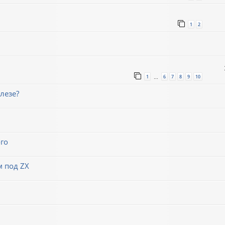
1
2
1
6
7
8
9
10
…
лезе?
го
м под ZX