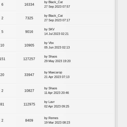
by
Black_Cat
6
16334
27 Sep 2023 07:57
by
Black_Cat
2
7325
27 Sep 2023 07:17
by
SKV
5
9016
14 Jul 2023 02:21
by
Vbx
10
10905
05 Jun 2023 02:13
by
Shaos
151
127257
29 May 2023 19:20
by
Максагор
20
33947
21 Apr 2023 07:13
by
Shaos
2
10827
11 Apr 2023 20:46
by
Lavr
81
112975
02 Apr 2023 09:25
by
Remes
2
8409
19 Mar 2023 08:23