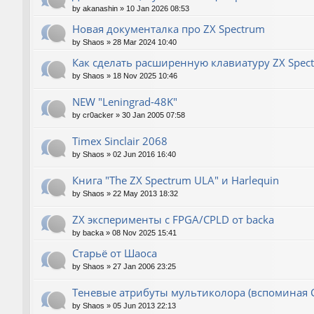
by
akanashin
»
10 Jan 2026 08:53
Новая документалка про ZX Spectrum
by
Shaos
»
28 Mar 2024 10:40
Как сделать расширенную клавиатуру ZX Spec
by
Shaos
»
18 Nov 2025 10:46
NEW "Leningrad-48K"
by
cr0acker
»
30 Jan 2005 07:58
Timex Sinclair 2068
by
Shaos
»
02 Jun 2016 16:40
Книга "The ZX Spectrum ULA" и Harlequin
by
Shaos
»
22 May 2013 18:32
ZX эксперименты с FPGA/CPLD от backa
by
backa
»
08 Nov 2025 15:41
Старьё от Шаоса
by
Shaos
»
27 Jan 2006 23:25
Теневые атрибуты мультиколора (вспоминая 
by
Shaos
»
05 Jun 2013 22:13