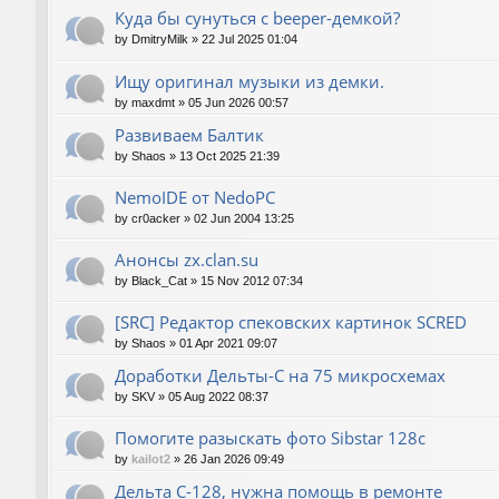
Куда бы сунуться с beeper-демкой?
by
DmitryMilk
»
22 Jul 2025 01:04
Ищу оригинал музыки из демки.
by
maxdmt
»
05 Jun 2026 00:57
Развиваем Балтик
by
Shaos
»
13 Oct 2025 21:39
NemoIDE от NedoPC
by
cr0acker
»
02 Jun 2004 13:25
Анонсы zx.clan.su
by
Black_Cat
»
15 Nov 2012 07:34
[SRC] Редактор спековских картинок SCRED
by
Shaos
»
01 Apr 2021 09:07
Доработки Дельты-С на 75 микросхемах
by
SKV
»
05 Aug 2022 08:37
Помогите разыскать фото Sibstar 128с
by
kailot2
»
26 Jan 2026 09:49
Дельта С-128, нужна помощь в ремонте