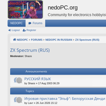
nedoPC.org
Community for electronics hobbyist
NEDOPC
Forums
Logout
Register
NEDOPC
FORUMS
NEDOPC IN RUSSIAN
ZX Spectrum (RUS)
ZX Spectrum (RUS)
Moderator:
Shaos
Announcements
РУССКИЙ ЯЗЫК
by
Shaos
»
17 Aug 2003 06:29
Topics
Игровая приставка "Эльф": Белорусская Денди
by
Lavr
»
26 Jun 2026 15:12