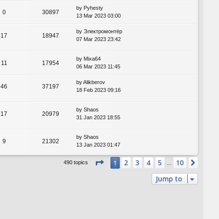
by
Pyhesty
0
30897
13 Mar 2023 03:00
by
Электромонтёр
17
18947
07 Mar 2023 23:42
by
Mixa64
11
17954
06 Mar 2023 11:45
by
Alikberov
46
37197
18 Feb 2023 09:16
by
Shaos
17
20979
31 Jan 2023 18:55
by
Shaos
9
21302
13 Jan 2023 01:47
Page
1
of
10
2
3
4
5
10
1
Next
490 topics
…
Jump to