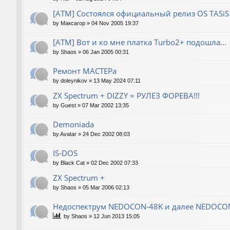
[ATM] Состоялся официальный релиз OS TASiS
by
Максагор
»
04 Nov 2005 19:37
[ATM] Вот и ко мне платка Turbo2+ подошла...
by
Shaos
»
06 Jan 2005 00:31
Ремонт МАСТЕРа
by
doleynikov
»
13 May 2024 07:11
ZX Spectrum + DIZZY = РУЛЕЗ ФОРЕВА!!!
by
Guest
»
07 Mar 2002 13:35
Demoniada
by
Avatar
»
24 Dec 2002 08:03
IS-DOS
by
Black Cat
»
02 Dec 2002 07:33
ZX Spectrum +
by
Shaos
»
05 Mar 2006 02:13
Недоспектрум NEDOCON-48K и далее NEDOCO
by
Shaos
»
12 Jun 2013 15:05