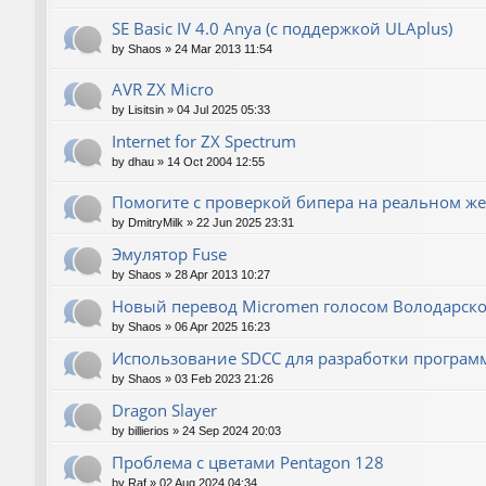
SE Basic IV 4.0 Anya (с поддержкой ULAplus)
by
Shaos
»
24 Mar 2013 11:54
AVR ZX Micro
by
Lisitsin
»
04 Jul 2025 05:33
Internet for ZX Spectrum
by
dhau
»
14 Oct 2004 12:55
Помогите с проверкой бипера на реальном же
by
DmitryMilk
»
22 Jun 2025 23:31
Эмулятор Fuse
by
Shaos
»
28 Apr 2013 10:27
Новый перевод Micromen голосом Володарско
by
Shaos
»
06 Apr 2025 16:23
Использование SDCC для разработки програм
by
Shaos
»
03 Feb 2023 21:26
Dragon Slayer
by
billierios
»
24 Sep 2024 20:03
Проблема с цветами Pentagon 128
by
Raf
»
02 Aug 2024 04:34