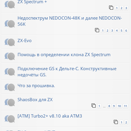
ZX Spectrum +
1
2
3
Недоспектрум NEDOCON-48K и далее NEDOCON-
56K
1
2
3
4
5
6
ZX-Evo
Помощь в определении клона ZX Spectrum
Подключение GS к Дельте-С. Конструктивные
недочёты GS.
Что за прошивка.
ShaosBox для ZX
1
8
9
10
11
…
[ATM] Turbo2+ v8.10 aka ATM3
1
2