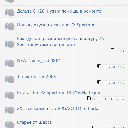
Дельта С-128, нужна помощь в ремонте
Новая документалка про ZX Spectrum
Как сделать расширенную клавиатуру ZX
Spectrum+ самостоятельно?
1
2
NEW "Leningrad-48K"
1
2
3
4
5
Timex Sinclair 2068
1
2
3
4
5
Книга "The ZX Spectrum ULA" и Harlequin
1
13
14
15
16
…
ZX эксперименты с FPGA/CPLD от backa
Старьё от Шаоса