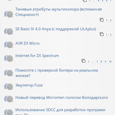
1
4
5
6
7
…
Теневые атрибуты мультиколора (вспоминая
Специалист)
1
2
SE Basic IV 4.0 Anya (с поддержкой ULAplus)
1
2
AVR ZX Micro
Internet for ZX Spectrum
1
7
8
9
10
…
Помогите с проверкой бипера на реальном
железе?
Эмулятор Fuse
Новый перевод Micromen голосом Володарского
Использование SDCC для разработки программ
под ZX