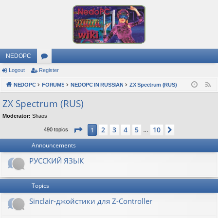
NEDOPC
Logout
Register
or
NEDOPC
u
FORUMS
NEDOPC IN RUSSIAN
ZX Spectrum (RUS)
F
e
m
ZX Spectrum (RUS)
e
s
Moderator:
Shaos
d
Page
1
of
10
2
3
4
5
10
1
Next
490 topics
…
Announcements
РУССКИЙ ЯЗЫК
Topics
Sinclair-джойстики для Z-Controller