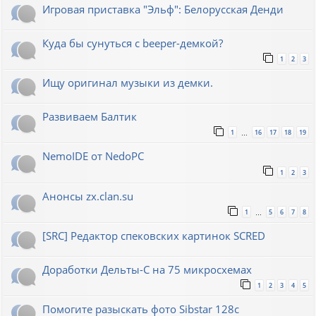
Игровая приставка "Эльф": Белорусская Денди
Куда бы сунуться с beeper-демкой?
1
2
3
Ищу оригинал музыки из демки.
Развиваем Балтик
1
16
17
18
19
…
NemoIDE от NedoPC
1
2
3
Анонсы zx.clan.su
1
5
6
7
8
…
[SRC] Редактор спековских картинок SCRED
Доработки Дельты-С на 75 микросхемах
1
2
3
4
5
Помогите разыскать фото Sibstar 128с