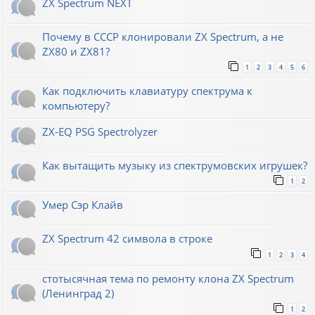
ZX Spectrum NEXT
Почему в СССР клонировали ZX Spectrum, а не
ZX80 и ZX81?
1
2
3
4
5
6
Как подключить клавиатуру спектрума к
компьютеру?
ZX-EQ PSG Spectrolyzer
Как вытащить музыку из спектрумовских игрушек?
1
2
Умер Сэр Клайв
ZX Spectrum 42 символа в строке
1
2
3
4
стотысячная тема по ремонту клона ZX Spectrum
(Ленинград 2)
1
2