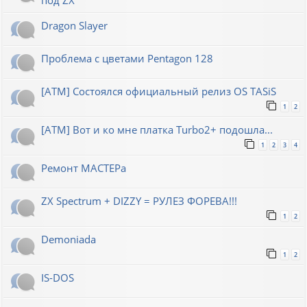
Dragon Slayer
Проблема с цветами Pentagon 128
[ATM] Состоялся официальный релиз OS TASiS
1
2
[ATM] Вот и ко мне платка Turbo2+ подошла...
1
2
3
4
Ремонт МАСТЕРа
ZX Spectrum + DIZZY = РУЛЕЗ ФОРЕВА!!!
1
2
Demoniada
1
2
IS-DOS