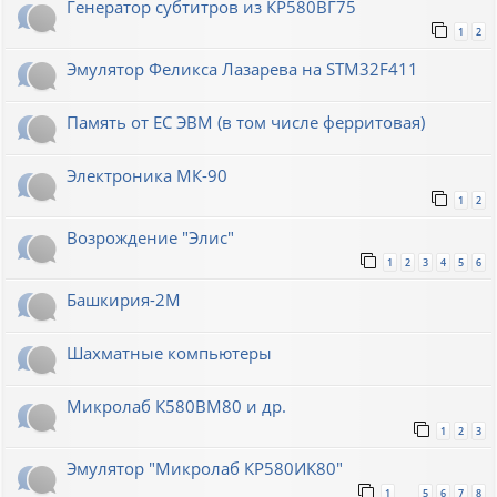
Генератор субтитров из КР580ВГ75
1
2
Эмулятор Феликса Лазарева на STM32F411
Память от ЕС ЭВМ (в том числе ферритовая)
Электроника МК-90
1
2
Возрождение "Элис"
1
2
3
4
5
6
Башкирия-2М
Шахматные компьютеры
Микролаб К580ВМ80 и др.
1
2
3
Эмулятор "Микролаб КР580ИК80"
1
5
6
7
8
…