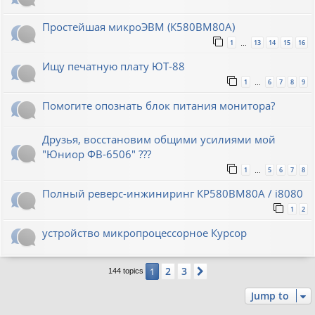
Простейшая микроЭВМ (К580ВМ80А)
1
13
14
15
16
…
Ищу печатную плату ЮТ-88
1
6
7
8
9
…
Помогите опознать блок питания монитора?
Друзья, восстановим общими усилиями мой
"Юниор ФВ-6506" ???
1
5
6
7
8
…
Полный реверс-инжиниринг КР580ВМ80А / i8080
1
2
устройство микропроцессорное Курсор
2
3
1
Next
144 topics
Jump to