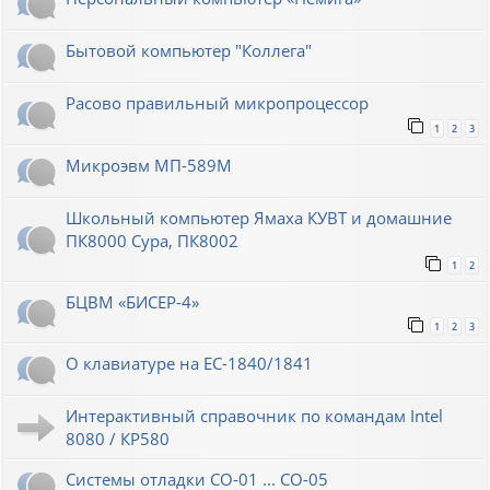
Бытовой компьютер "Коллега"
Расово правильный микропроцессор
1
2
3
Микроэвм МП-589М
Школьный компьютер Ямаха КУВТ и домашние
ПК8000 Сура, ПК8002
1
2
БЦВМ «БИСЕР-4»
1
2
3
О клавиатуре на ЕС-1840/1841
Интерактивный справочник по командам Intel
8080 / КР580
Системы отладки СО-01 ... СО-05