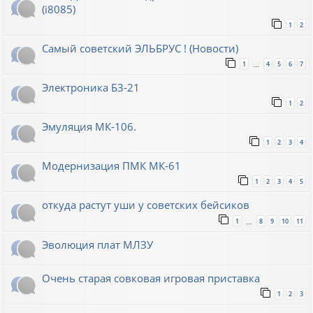
(i8085)
1
2
Самый советский ЭЛЬБРУС ! (Новости)
1
4
5
6
7
…
Электроника Б3-21
1
2
Эмуляция МК-106.
1
2
3
4
Модернизация ПМК МК-61
1
2
3
4
5
откуда растут уши у советских бейсиков
1
8
9
10
11
…
Эволюция плат МЛЗУ
Очень старая совковая игровая приставка
1
2
3