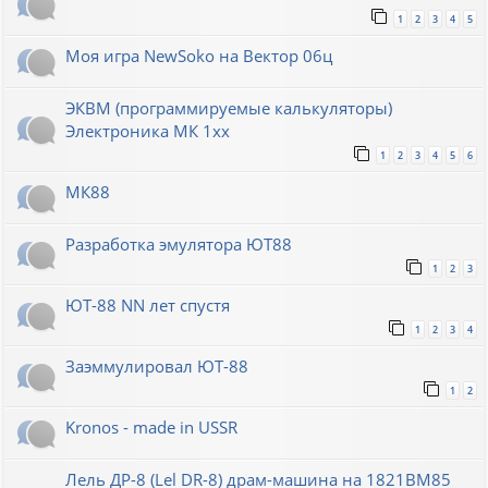
1
2
3
4
5
Моя игра NewSoko на Вектор 06ц
ЭКВМ (программируемые калькуляторы)
Электроника МК 1хх
1
2
3
4
5
6
МК88
Разработка эмулятора ЮТ88
1
2
3
ЮТ-88 NN лет спустя
1
2
3
4
Заэммулировал ЮТ-88
1
2
Kronos - made in USSR
Лель ДР-8 (Lel DR-8) драм-машина на 1821ВМ85