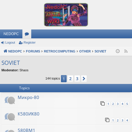
NEDOPC
Logout
Register
or
NEDOPC
u
FORUMS
RETROCOMPUTING
OTHER
SOVIET
F
e
m
SOVIET
e
s
Moderator:
Shaos
d
2
3
1
Next
144 topics
Topics
Микро-80
1
2
3
4
5
К580ИК80
1
2
3
4
580ВМ1