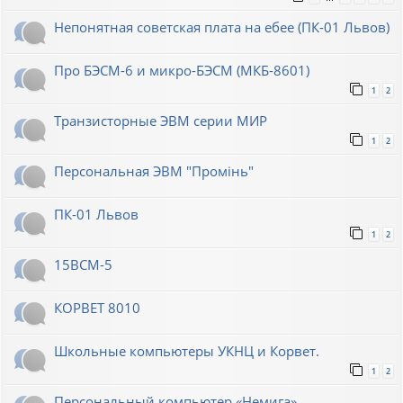
Непонятная советская плата на ебее (ПК-01 Львов)
Про БЭСМ-6 и микро-БЭСМ (МКБ-8601)
1
2
Транзисторные ЭВМ серии МИР
1
2
Персональная ЭВМ "Промiнь"
ПК-01 Львов
1
2
15ВСМ-5
КОРВЕТ 8010
Школьные компьютеры УКНЦ и Корвет.
1
2
Персональный компьютер «Немига»