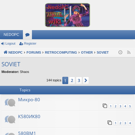
NEDOPC
Logout
Register
or
NEDOPC
u
FORUMS
RETROCOMPUTING
OTHER
SOVIET
F
e
m
SOVIET
e
s
Moderator:
Shaos
d
2
3
1
Next
144 topics
Topics
Микро-80
1
2
3
4
5
К580ИК80
1
2
3
4
580ВМ1