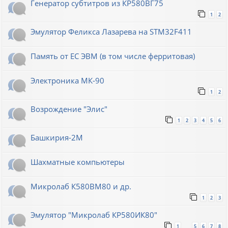
Генератор субтитров из КР580ВГ75
1
2
Эмулятор Феликса Лазарева на STM32F411
Память от ЕС ЭВМ (в том числе ферритовая)
Электроника МК-90
1
2
Возрождение "Элис"
1
2
3
4
5
6
Башкирия-2М
Шахматные компьютеры
Микролаб К580ВМ80 и др.
1
2
3
Эмулятор "Микролаб КР580ИК80"
1
5
6
7
8
…