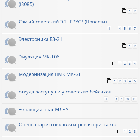
(i8085)
1
2
Самый советский ЭЛЬБРУС ! (Новости)
1
4
5
6
7
…
Электроника Б3-21
1
2
Эмуляция МК-106.
1
2
3
4
Модернизация ПМК МК-61
1
2
3
4
5
откуда растут уши у советских бейсиков
1
8
9
10
11
…
Эволюция плат МЛЗУ
Очень старая совковая игровая приставка
1
2
3