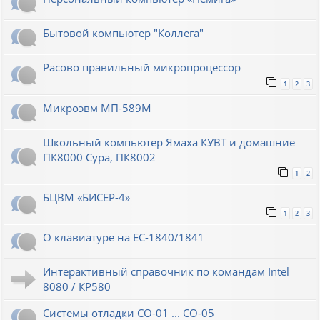
Бытовой компьютер "Коллега"
Расово правильный микропроцессор
1
2
3
Микроэвм МП-589М
Школьный компьютер Ямаха КУВТ и домашние
ПК8000 Сура, ПК8002
1
2
БЦВМ «БИСЕР-4»
1
2
3
О клавиатуре на ЕС-1840/1841
Интерактивный справочник по командам Intel
8080 / КР580
Системы отладки СО-01 ... СО-05