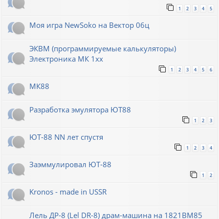
1
2
3
4
5
Моя игра NewSoko на Вектор 06ц
ЭКВМ (программируемые калькуляторы)
Электроника МК 1хх
1
2
3
4
5
6
МК88
Разработка эмулятора ЮТ88
1
2
3
ЮТ-88 NN лет спустя
1
2
3
4
Заэммулировал ЮТ-88
1
2
Kronos - made in USSR
Лель ДР-8 (Lel DR-8) драм-машина на 1821ВМ85