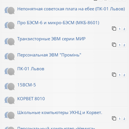
Непонятная советская плата на ебее (ПК-01 Львов)
Про БЭСМ-6 и микро-БЭСМ (МКБ-8601)
1
2
Транзисторные ЭВМ серии МИР
1
2
Персональная ЭВМ "Промiнь"
ПК-01 Львов
1
2
15ВСМ-5
КОРВЕТ 8010
Школьные компьютеры УКНЦ и Корвет.
1
2
Персональный компьютер «Немига»