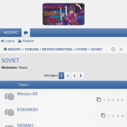
NEDOPC
Logout
Register
or
NEDOPC
u
FORUMS
RETROCOMPUTING
OTHER
SOVIET
F
e
m
SOVIET
e
s
Moderator:
Shaos
d
2
3
1
Next
144 topics
Topics
Микро-80
1
2
3
4
5
К580ИК80
1
2
3
4
580ВМ1