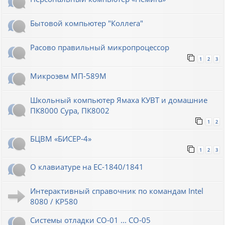
Бытовой компьютер "Коллега"
Расово правильный микропроцессор
1
2
3
Микроэвм МП-589М
Школьный компьютер Ямаха КУВТ и домашние
ПК8000 Сура, ПК8002
1
2
БЦВМ «БИСЕР-4»
1
2
3
О клавиатуре на ЕС-1840/1841
Интерактивный справочник по командам Intel
8080 / КР580
Системы отладки СО-01 ... СО-05