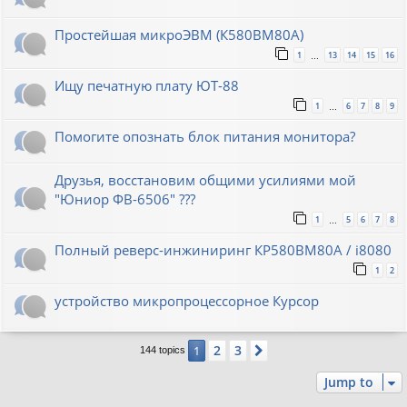
Простейшая микроЭВМ (К580ВМ80А)
1
13
14
15
16
…
Ищу печатную плату ЮТ-88
1
6
7
8
9
…
Помогите опознать блок питания монитора?
Друзья, восстановим общими усилиями мой
"Юниор ФВ-6506" ???
1
5
6
7
8
…
Полный реверс-инжиниринг КР580ВМ80А / i8080
1
2
устройство микропроцессорное Курсор
2
3
1
Next
144 topics
Jump to