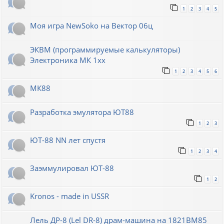
1
2
3
4
5
Моя игра NewSoko на Вектор 06ц
ЭКВМ (программируемые калькуляторы)
Электроника МК 1хх
1
2
3
4
5
6
МК88
Разработка эмулятора ЮТ88
1
2
3
ЮТ-88 NN лет спустя
1
2
3
4
Заэммулировал ЮТ-88
1
2
Kronos - made in USSR
Лель ДР-8 (Lel DR-8) драм-машина на 1821ВМ85