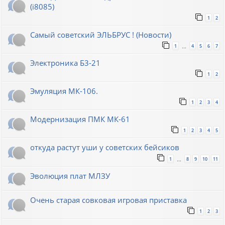
(i8085)
1
2
Самый советский ЭЛЬБРУС ! (Новости)
1
4
5
6
7
…
Электроника Б3-21
1
2
Эмуляция МК-106.
1
2
3
4
Модернизация ПМК МК-61
1
2
3
4
5
откуда растут уши у советских бейсиков
1
8
9
10
11
…
Эволюция плат МЛЗУ
Очень старая совковая игровая приставка
1
2
3