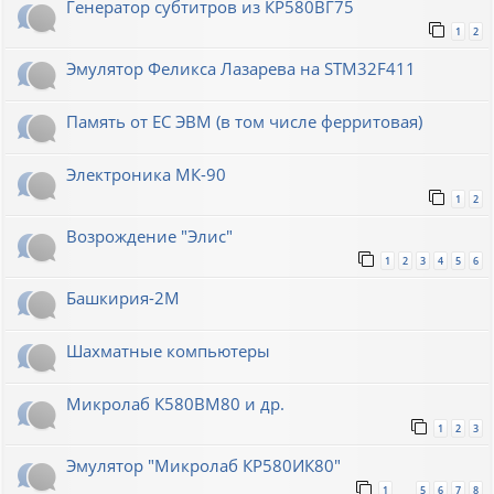
Генератор субтитров из КР580ВГ75
1
2
Эмулятор Феликса Лазарева на STM32F411
Память от ЕС ЭВМ (в том числе ферритовая)
Электроника МК-90
1
2
Возрождение "Элис"
1
2
3
4
5
6
Башкирия-2М
Шахматные компьютеры
Микролаб К580ВМ80 и др.
1
2
3
Эмулятор "Микролаб КР580ИК80"
1
5
6
7
8
…