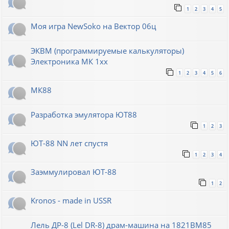
1
2
3
4
5
Моя игра NewSoko на Вектор 06ц
ЭКВМ (программируемые калькуляторы)
Электроника МК 1хх
1
2
3
4
5
6
МК88
Разработка эмулятора ЮТ88
1
2
3
ЮТ-88 NN лет спустя
1
2
3
4
Заэммулировал ЮТ-88
1
2
Kronos - made in USSR
Лель ДР-8 (Lel DR-8) драм-машина на 1821ВМ85