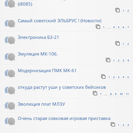
(i8085)
1
2
Самый советский ЭЛЬБРУС ! (Новости)
1
4
5
6
7
…
Электроника Б3-21
1
2
Эмуляция МК-106.
1
2
3
4
Модернизация ПМК МК-61
1
2
3
4
5
откуда растут уши у советских бейсиков
1
8
9
10
11
…
Эволюция плат МЛЗУ
Очень старая совковая игровая приставка
1
2
3