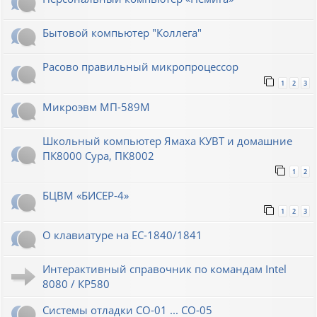
Бытовой компьютер "Коллега"
Расово правильный микропроцессор
1
2
3
Микроэвм МП-589М
Школьный компьютер Ямаха КУВТ и домашние
ПК8000 Сура, ПК8002
1
2
БЦВМ «БИСЕР-4»
1
2
3
О клавиатуре на ЕС-1840/1841
Интерактивный справочник по командам Intel
8080 / КР580
Системы отладки СО-01 ... СО-05