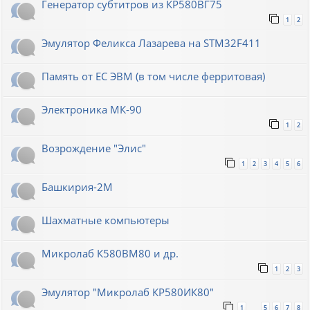
Генератор субтитров из КР580ВГ75
1
2
Эмулятор Феликса Лазарева на STM32F411
Память от ЕС ЭВМ (в том числе ферритовая)
Электроника МК-90
1
2
Возрождение "Элис"
1
2
3
4
5
6
Башкирия-2М
Шахматные компьютеры
Микролаб К580ВМ80 и др.
1
2
3
Эмулятор "Микролаб КР580ИК80"
1
5
6
7
8
…