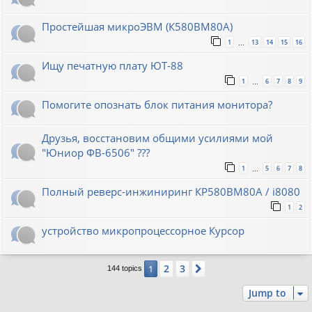
Простейшая микроЭВМ (К580ВМ80А)
1
13
14
15
16
…
Ищу печатную плату ЮТ-88
1
6
7
8
9
…
Помогите опознать блок питания монитора?
Друзья, восстановим общими усилиями мой
"Юниор ФВ-6506" ???
1
5
6
7
8
…
Полный реверс-инжиниринг КР580ВМ80А / i8080
1
2
устройство микропроцессорное Курсор
2
3
1
Next
144 topics
Jump to