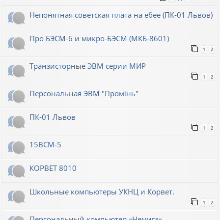
Непонятная советская плата на ебее (ПК-01 Львов)
Про БЭСМ-6 и микро-БЭСМ (МКБ-8601)
1
2
Транзисторные ЭВМ серии МИР
1
2
Персональная ЭВМ "Промiнь"
ПК-01 Львов
1
2
15ВСМ-5
КОРВЕТ 8010
Школьные компьютеры УКНЦ и Корвет.
1
2
Персональный компьютер «Немига»