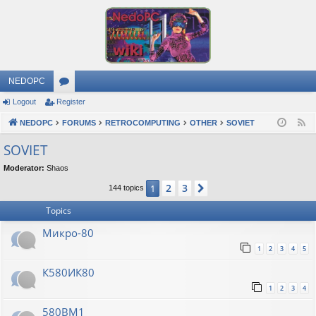
NEDOPC
Logout
Register
or
NEDOPC
u
FORUMS
RETROCOMPUTING
OTHER
SOVIET
F
e
m
SOVIET
e
s
Moderator:
Shaos
d
2
3
1
Next
144 topics
Topics
Микро-80
1
2
3
4
5
К580ИК80
1
2
3
4
580ВМ1