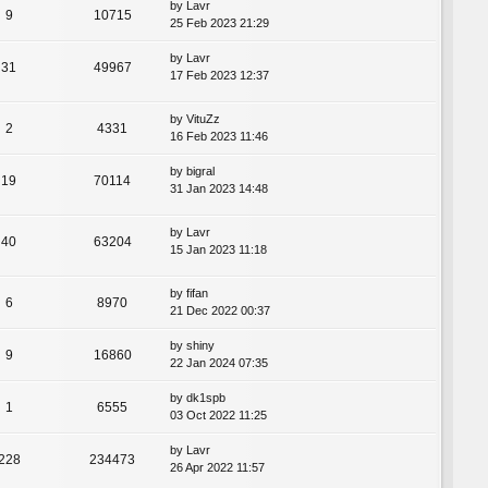
by
Lavr
9
10715
25 Feb 2023 21:29
by
Lavr
31
49967
17 Feb 2023 12:37
by
VituZz
2
4331
16 Feb 2023 11:46
by
bigral
19
70114
31 Jan 2023 14:48
by
Lavr
40
63204
15 Jan 2023 11:18
by
fifan
6
8970
21 Dec 2022 00:37
by
shiny
9
16860
22 Jan 2024 07:35
by
dk1spb
1
6555
03 Oct 2022 11:25
by
Lavr
228
234473
26 Apr 2022 11:57