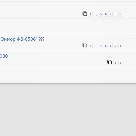
1
5
6
7
8
9
…
Юниор ФВ-6506" ???
1
4
5
6
7
8
…
8080
1
2