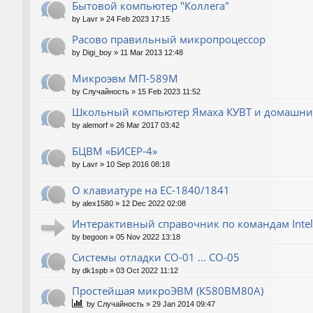
Бытовой компьютер "Коллега"
by
Lavr
»
24 Feb 2023 17:15
Расово правильный микропроцессор
by
Digi_boy
»
11 Mar 2013 12:48
Микроэвм МП-589М
by
Случайность
»
15 Feb 2023 11:52
Школьный компьютер Ямаха КУВТ и домашние
by
alemorf
»
26 Mar 2017 03:42
БЦВМ «БИСЕР-4»
by
Lavr
»
10 Sep 2016 08:18
О клавиатуре на ЕС-1840/1841
by
alex1580
»
12 Dec 2022 02:08
Интерактивный справочник по командам Intel
by
begoon
»
05 Nov 2022 13:18
Системы отладки СО-01 ... СО-05
by
dk1spb
»
03 Oct 2022 11:12
Простейшая микроЭВМ (К580ВМ80А)
by
Случайность
»
29 Jan 2014 09:47