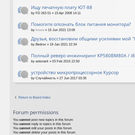
Ищу печатную плату ЮТ-88
by
FD 263 01
»
15 Apr 2008 14:11
Помогите опознать блок питания монитора?
by
brava
»
15 Jun 2021 13:09
Друзья, восстановим общими усилиями мой "
by
Bedrov
»
19 Jan 2021 22:34
Полный реверс-инжиниринг КР580ВМ80А / i
by
antsnark
»
03 Feb 2015 22:50
устройство микропроцессорное Курсор
by
Случайность
»
27 Jun 2017 03:35
Return to Board Index
Forum permissions
You
cannot
post new topics in this forum
You
cannot
reply to topics in this forum
You
cannot
edit your posts in this forum
You
cannot
delete your posts in this forum