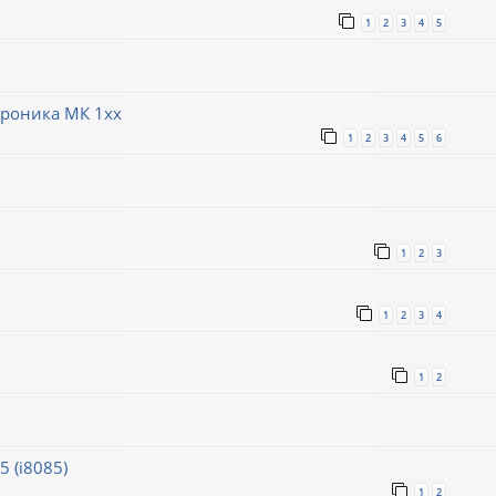
1
2
3
4
5
троника МК 1хх
1
2
3
4
5
6
1
2
3
1
2
3
4
1
2
 (i8085)
1
2