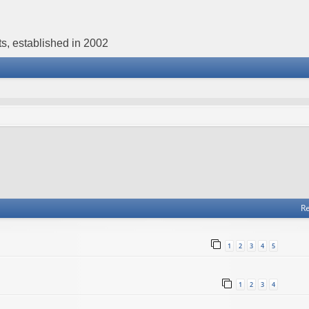
s, established in 2002
Re
1
2
3
4
5
1
2
3
4