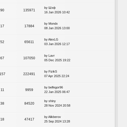
by
Шэф
90
135971
16 Jan 2026 10:42
by
Mondx
17
17884
08 Jan 2026 13:00
by
AlexLG
52
65611
03 Jan 2026 12:17
by
Lavr
67
107050
05 Dec 2025 19:22
by
FizikS
157
222491
07 Apr 2025 22:24
by
belfegor96
11
9959
22 Jan 2025 06:47
by
shiny
38
84520
28 Nov 2024 20:58
by
Alikberov
18
47417
25 Sep 2024 13:28