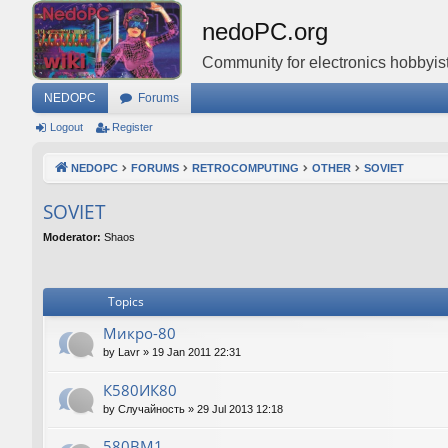
nedoPC.org
Community for electronics hobbyist
NEDOPC
Forums
Logout
Register
NEDOPC
FORUMS
RETROCOMPUTING
OTHER
SOVIET
SOVIET
Moderator:
Shaos
Topics
Микро-80
by
Lavr
»
19 Jan 2011 22:31
К580ИК80
by
Случайность
»
29 Jul 2013 12:18
580ВМ1