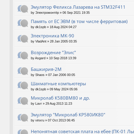
Эмулятор Феликса Лазарева на STM32F411
by
Электромонтёр
»
06 Sep 2021 19:35
Память от ЕС ЭВМ (в том числе ферритовая)
by
dk1spb
»
18 Aug 2024 04:27
Электроника МК-90
by
VladAnt
»
28 Jan 2005 03:35
Возрождение "Элис"
by
Asgard
»
10 Sep 2018 13:39
Башкирия-2М
by
Shaos
»
07 Jan 2006 00:05
Шахматные компьютеры
by
dk1spb
»
09 May 2024 05:06
Микролаб К580ВМ80 и др.
by
Lavr
»
29 Aug 2013 11:23
Эмулятор "Микролаб КР580ИК80"
by
vinxru
»
07 Oct 2013 06:45
Непонятная советская плата на ебее (ПК-01 Ль