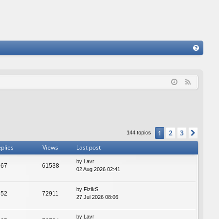
FA
Q
F
e
e
d
2
3
1
Next
144 topics
plies
Views
Last post
by
Lavr
67
61538
02 Aug 2026 02:41
by
FizikS
52
72911
27 Jul 2026 08:06
by
Lavr