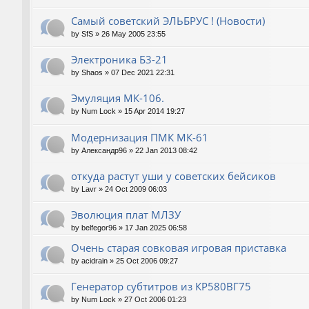
Самый советский ЭЛЬБРУС ! (Новости)
by
SfS
»
26 May 2005 23:55
Электроника Б3-21
by
Shaos
»
07 Dec 2021 22:31
Эмуляция МК-106.
by
Num Lock
»
15 Apr 2014 19:27
Модернизация ПМК МК-61
by
Александр96
»
22 Jan 2013 08:42
откуда растут уши у советских бейсиков
by
Lavr
»
24 Oct 2009 06:03
Эволюция плат МЛЗУ
by
belfegor96
»
17 Jan 2025 06:58
Очень старая совковая игровая приставка
by
acidrain
»
25 Oct 2006 09:27
Генератор субтитров из КР580ВГ75
by
Num Lock
»
27 Oct 2006 01:23