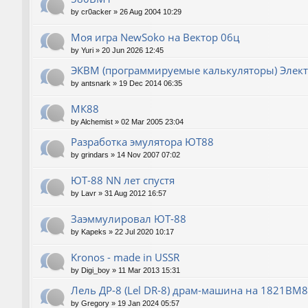
by
cr0acker
»
26 Aug 2004 10:29
Моя игра NewSoko на Вектор 06ц
by
Yuri
»
20 Jun 2026 12:45
ЭКВМ (программируемые калькуляторы) Элек
by
antsnark
»
19 Dec 2014 06:35
МК88
by
Alchemist
»
02 Mar 2005 23:04
Разработка эмулятора ЮТ88
by
grindars
»
14 Nov 2007 07:02
ЮТ-88 NN лет спустя
by
Lavr
»
31 Aug 2012 16:57
Заэммулировал ЮТ-88
by
Kapeks
»
22 Jul 2020 10:17
Kronos - made in USSR
by
Digi_boy
»
11 Mar 2013 15:31
Лель ДР-8 (Lel DR-8) драм-машина на 1821ВМ85
by
Gregory
»
19 Jan 2024 05:57