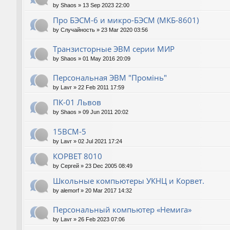
by
Shaos
»
13 Sep 2023 22:00
Про БЭСМ-6 и микро-БЭСМ (МКБ-8601)
by
Случайность
»
23 Mar 2020 03:56
Транзисторные ЭВМ серии МИР
by
Shaos
»
01 May 2016 20:09
Персональная ЭВМ "Промiнь"
by
Lavr
»
22 Feb 2011 17:59
ПК-01 Львов
by
Shaos
»
09 Jun 2011 20:02
15ВСМ-5
by
Lavr
»
02 Jul 2021 17:24
КОРВЕТ 8010
by
Сергей
»
23 Dec 2005 08:49
Школьные компьютеры УКНЦ и Корвет.
by
alemorf
»
20 Mar 2017 14:32
Персональный компьютер «Немига»
by
Lavr
»
26 Feb 2023 07:06