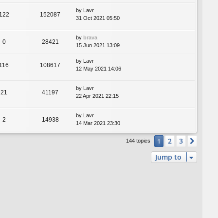
by
Lavr
122
152087
31 Oct 2021 05:50
by
brava
0
28421
15 Jun 2021 13:09
by
Lavr
116
108617
12 May 2021 14:06
by
Lavr
21
41197
22 Apr 2021 22:15
by
Lavr
2
14938
14 Mar 2021 23:30
2
3
1
Next
144 topics
Jump to