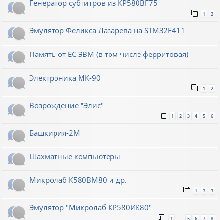
Генератор субтитров из КР580ВГ75
1
2
Эмулятор Феликса Лазарева на STM32F411
Память от ЕС ЭВМ (в том числе ферритовая)
Электроника МК-90
1
2
Возрождение "Элис"
1
2
3
4
5
6
Башкирия-2М
Шахматные компьютеры
Микролаб К580ВМ80 и др.
1
2
3
Эмулятор "Микролаб КР580ИК80"
1
5
6
7
8
…