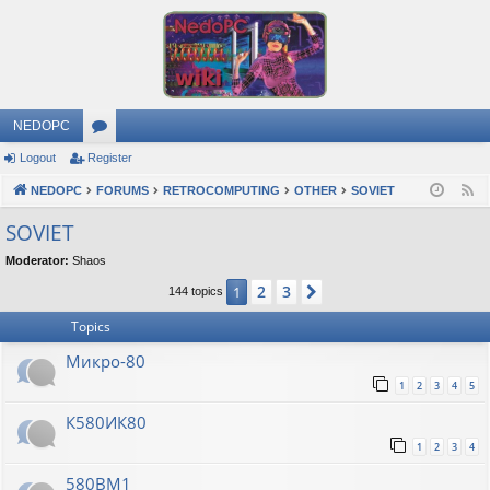
NEDOPC
Logout
Register
or
NEDOPC
u
FORUMS
RETROCOMPUTING
OTHER
SOVIET
F
e
m
SOVIET
e
s
Moderator:
Shaos
d
2
3
1
Next
144 topics
Topics
Микро-80
1
2
3
4
5
К580ИК80
1
2
3
4
580ВМ1