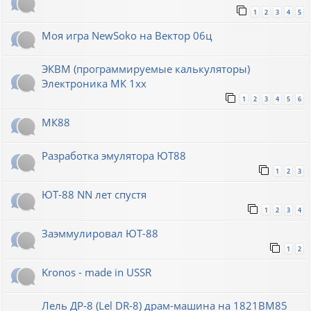
1
2
3
4
5
Моя игра NewSoko на Вектор 06ц
ЭКВМ (программируемые калькуляторы)
Электроника МК 1хх
1
2
3
4
5
6
МК88
Разработка эмулятора ЮТ88
1
2
3
ЮТ-88 NN лет спустя
1
2
3
4
Заэммулировал ЮТ-88
1
2
Kronos - made in USSR
Лель ДР-8 (Lel DR-8) драм-машина на 1821ВМ85