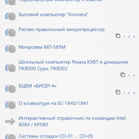
Бытовой компьютер "Коллега"
Расово правильный микропроцессор
1
2
3
Микроэвм МП-589М
Школьный компьютер Ямаха КУВТ и домашние
ПК8000 Сура, ПК8002
1
2
БЦВМ «БИСЕР-4»
1
2
3
О клавиатуре на ЕС-1840/1841
Интерактивный справочник по командам Intel
8080 / КР580
Системы отладки СО-01 ... СО-05