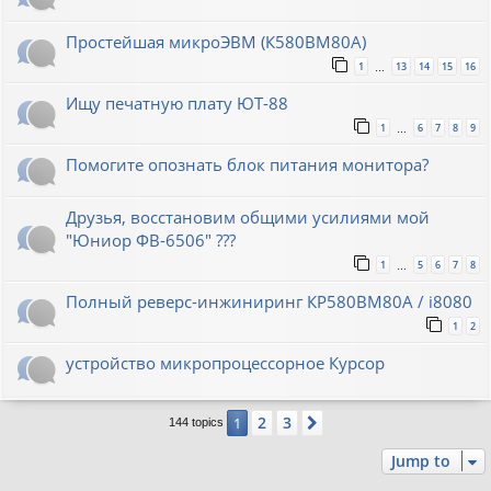
Простейшая микроЭВМ (К580ВМ80А)
1
13
14
15
16
…
Ищу печатную плату ЮТ-88
1
6
7
8
9
…
Помогите опознать блок питания монитора?
Друзья, восстановим общими усилиями мой
"Юниор ФВ-6506" ???
1
5
6
7
8
…
Полный реверс-инжиниринг КР580ВМ80А / i8080
1
2
устройство микропроцессорное Курсор
2
3
1
Next
144 topics
Jump to