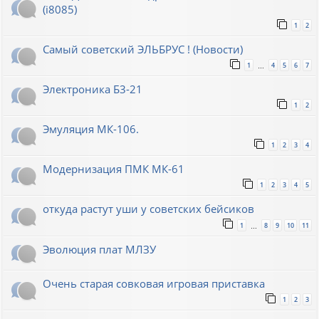
(i8085)
1
2
Самый советский ЭЛЬБРУС ! (Новости)
1
4
5
6
7
…
Электроника Б3-21
1
2
Эмуляция МК-106.
1
2
3
4
Модернизация ПМК МК-61
1
2
3
4
5
откуда растут уши у советских бейсиков
1
8
9
10
11
…
Эволюция плат МЛЗУ
Очень старая совковая игровая приставка
1
2
3