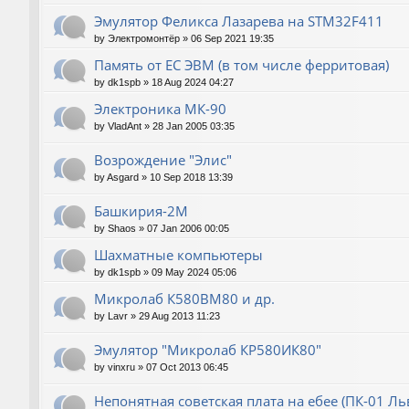
Эмулятор Феликса Лазарева на STM32F411
by
Электромонтёр
»
06 Sep 2021 19:35
Память от ЕС ЭВМ (в том числе ферритовая)
by
dk1spb
»
18 Aug 2024 04:27
Электроника МК-90
by
VladAnt
»
28 Jan 2005 03:35
Возрождение "Элис"
by
Asgard
»
10 Sep 2018 13:39
Башкирия-2М
by
Shaos
»
07 Jan 2006 00:05
Шахматные компьютеры
by
dk1spb
»
09 May 2024 05:06
Микролаб К580ВМ80 и др.
by
Lavr
»
29 Aug 2013 11:23
Эмулятор "Микролаб КР580ИК80"
by
vinxru
»
07 Oct 2013 06:45
Непонятная советская плата на ебее (ПК-01 Ль