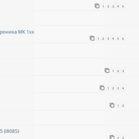
1
2
3
4
5
троника МК 1хх
1
2
3
4
5
6
1
2
3
1
2
3
4
1
2
 (i8085)
1
2