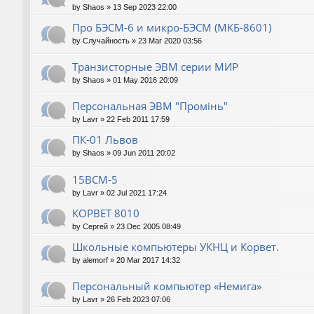
by
Shaos
»
13 Sep 2023 22:00
Про БЭСМ-6 и микро-БЭСМ (МКБ-8601)
by
Случайность
»
23 Mar 2020 03:56
Транзисторные ЭВМ серии МИР
by
Shaos
»
01 May 2016 20:09
Персональная ЭВМ "Промiнь"
by
Lavr
»
22 Feb 2011 17:59
ПК-01 Львов
by
Shaos
»
09 Jun 2011 20:02
15ВСМ-5
by
Lavr
»
02 Jul 2021 17:24
КОРВЕТ 8010
by
Сергей
»
23 Dec 2005 08:49
Школьные компьютеры УКНЦ и Корвет.
by
alemorf
»
20 Mar 2017 14:32
Персональный компьютер «Немига»
by
Lavr
»
26 Feb 2023 07:06