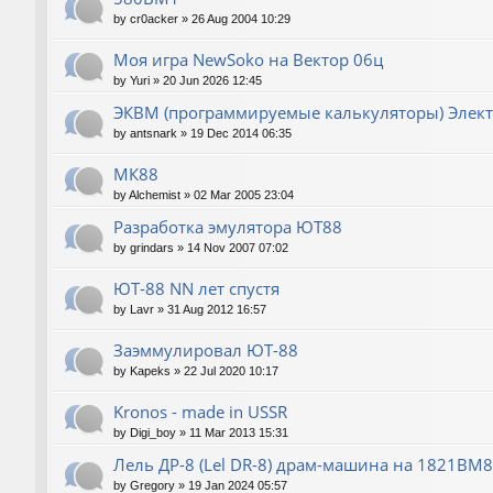
by
cr0acker
»
26 Aug 2004 10:29
Моя игра NewSoko на Вектор 06ц
by
Yuri
»
20 Jun 2026 12:45
ЭКВМ (программируемые калькуляторы) Элек
by
antsnark
»
19 Dec 2014 06:35
МК88
by
Alchemist
»
02 Mar 2005 23:04
Разработка эмулятора ЮТ88
by
grindars
»
14 Nov 2007 07:02
ЮТ-88 NN лет спустя
by
Lavr
»
31 Aug 2012 16:57
Заэммулировал ЮТ-88
by
Kapeks
»
22 Jul 2020 10:17
Kronos - made in USSR
by
Digi_boy
»
11 Mar 2013 15:31
Лель ДР-8 (Lel DR-8) драм-машина на 1821ВМ85
by
Gregory
»
19 Jan 2024 05:57