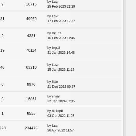
by
Lavr
9
10715
25 Feb 2023 21:29
by
Lavr
31
49969
17 Feb 2023 12:37
by
VituZz
2
4331
16 Feb 2023 11:46
by
bigral
19
70114
31 Jan 2023 14:48
by
Lavr
40
63210
15 Jan 2023 11:18
by
fifan
6
8970
21 Dec 2022 00:37
by
shiny
9
16861
22 Jan 2024 07:35
by
dk1spb
1
6555
03 Oct 2022 11:25
by
Lavr
228
234479
26 Apr 2022 11:57