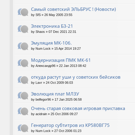
Самый советский ЭЛЬБРУС ! (Новости)
by
SfS
»
26 May 2005 23:55
Электроника Б3-21
by
Shaos
»
07 Dec 2021 22:31
Эмуляция МК-106.
by
Num Lock
»
15 Apr 2014 19:27
Модернизация ПМК МК-61
by
Александр96
»
22 Jan 2013 08:42
откуда растут уши у советских бейсиков
by
Lavr
»
24 Oct 2009 06:03
Эволюция плат МЛЗУ
by
belfegor96
»
17 Jan 2025 06:58
Очень старая совковая игровая приставка
by
acidrain
»
25 Oct 2006 09:27
Генератор субтитров из КР580ВГ75
by
Num Lock
»
27 Oct 2006 01:23