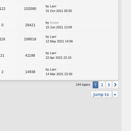
by
Lavr
122
152090
31 Oct 2021 05:50
by
brava
0
28421
15 Jun 2021 13:09
by
Lavr
116
108618
12 May 2021 14:06
by
Lavr
21
41198
22 Apr 2021 22:15
by
Lavr
2
14938
14 Mar 2021 23:30
2
3
1
Next
144 topics
Jump to