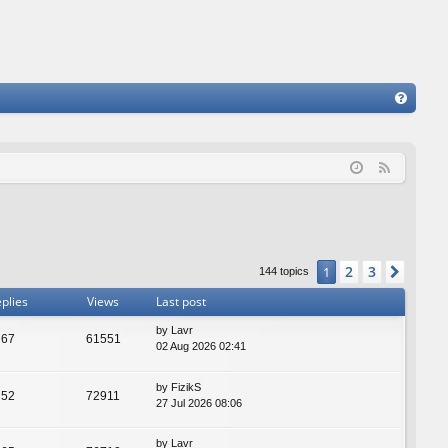
FA
Q
F
e
e
d
2
3
1
Next
144 topics
plies
Views
Last post
by
Lavr
67
61551
02 Aug 2026 02:41
by
FizikS
52
72911
27 Jul 2026 08:06
by
Lavr