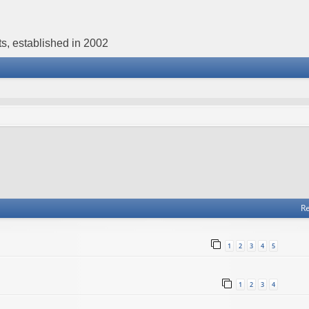
s, established in 2002
Re
1
2
3
4
5
1
2
3
4