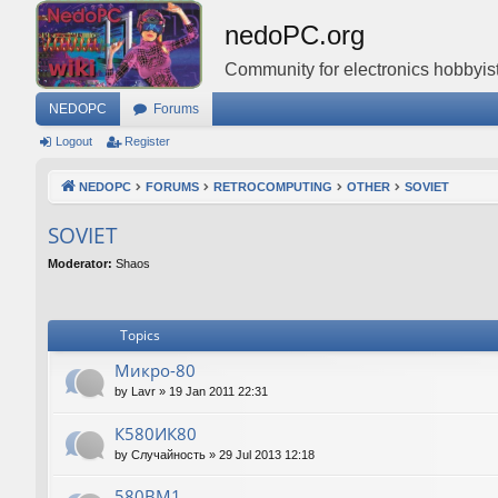
nedoPC.org
Community for electronics hobbyist
NEDOPC
Forums
Logout
Register
NEDOPC
FORUMS
RETROCOMPUTING
OTHER
SOVIET
SOVIET
Moderator:
Shaos
Topics
Микро-80
by
Lavr
»
19 Jan 2011 22:31
К580ИК80
by
Случайность
»
29 Jul 2013 12:18
580ВМ1