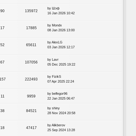
by
Шэф
90
135972
16 Jan 2026 10:42
by
Mondx
17
17885
08 Jan 2026 13:00
by
AlexLG
52
65611
03 Jan 2026 12:17
by
Lavr
67
107056
05 Dec 2025 19:22
by
FizikS
157
222493
07 Apr 2025 22:24
by
belfegor96
11
9959
22 Jan 2025 06:47
by
shiny
38
84521
28 Nov 2024 20:58
by
Alikberov
18
47417
25 Sep 2024 13:28