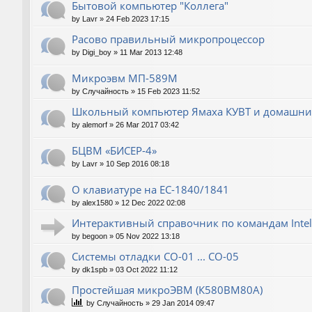
Бытовой компьютер "Коллега"
by
Lavr
»
24 Feb 2023 17:15
Расово правильный микропроцессор
by
Digi_boy
»
11 Mar 2013 12:48
Микроэвм МП-589М
by
Случайность
»
15 Feb 2023 11:52
Школьный компьютер Ямаха КУВТ и домашние
by
alemorf
»
26 Mar 2017 03:42
БЦВМ «БИСЕР-4»
by
Lavr
»
10 Sep 2016 08:18
О клавиатуре на ЕС-1840/1841
by
alex1580
»
12 Dec 2022 02:08
Интерактивный справочник по командам Intel
by
begoon
»
05 Nov 2022 13:18
Системы отладки СО-01 ... СО-05
by
dk1spb
»
03 Oct 2022 11:12
Простейшая микроЭВМ (К580ВМ80А)
by
Случайность
»
29 Jan 2014 09:47