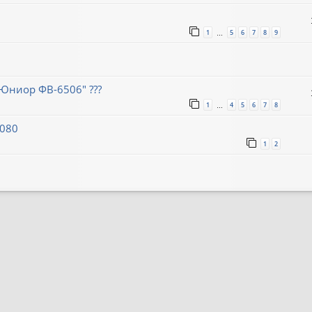
1
5
6
7
8
9
…
Юниор ФВ-6506" ???
1
4
5
6
7
8
…
8080
1
2