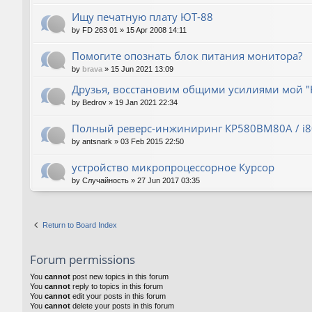
Ищу печатную плату ЮТ-88
by
FD 263 01
»
15 Apr 2008 14:11
Помогите опознать блок питания монитора?
by
brava
»
15 Jun 2021 13:09
Друзья, восстановим общими усилиями мой "
by
Bedrov
»
19 Jan 2021 22:34
Полный реверс-инжиниринг КР580ВМ80А / i
by
antsnark
»
03 Feb 2015 22:50
устройство микропроцессорное Курсор
by
Случайность
»
27 Jun 2017 03:35
Return to Board Index
Forum permissions
You
cannot
post new topics in this forum
You
cannot
reply to topics in this forum
You
cannot
edit your posts in this forum
You
cannot
delete your posts in this forum