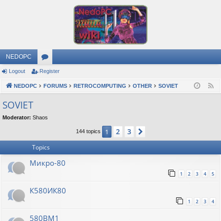
NEDOPC
Logout
Register
or
NEDOPC
u
FORUMS
RETROCOMPUTING
OTHER
SOVIET
F
e
m
SOVIET
e
s
Moderator:
Shaos
d
2
3
1
Next
144 topics
Topics
Микро-80
1
2
3
4
5
К580ИК80
1
2
3
4
580ВМ1