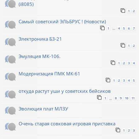
(i8085)
1
2
Самый советский ЭЛЬБРУС ! (Новости)
1
4
5
6
7
…
Электроника Б3-21
1
2
Эмуляция МК-106.
1
2
3
4
Модернизация ПМК МК-61
1
2
3
4
5
откуда растут уши у советских бейсиков
1
8
9
10
11
…
Эволюция плат МЛЗУ
Очень старая совковая игровая приставка
1
2
3