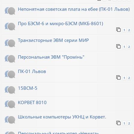
Непонятная советская плата на ебее (ПК-01 Львов)
Про БЭСМ-6 и микро-БЭСМ (МКБ-8601)
1
2
Транзисторные ЭВМ серии МИР
1
2
Персональная ЭВМ "Промiнь"
ПК-01 Львов
1
2
15ВСМ-5
КОРВЕТ 8010
Школьные компьютеры УКНЦ и Корвет.
1
2
Персональный компьютер «Немига»