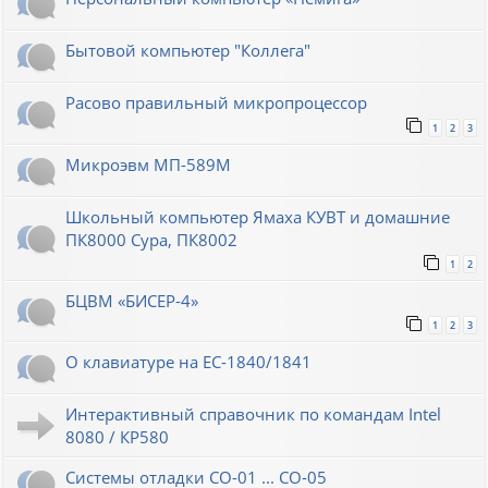
Бытовой компьютер "Коллега"
Расово правильный микропроцессор
1
2
3
Микроэвм МП-589М
Школьный компьютер Ямаха КУВТ и домашние
ПК8000 Сура, ПК8002
1
2
БЦВМ «БИСЕР-4»
1
2
3
О клавиатуре на ЕС-1840/1841
Интерактивный справочник по командам Intel
8080 / КР580
Системы отладки СО-01 ... СО-05