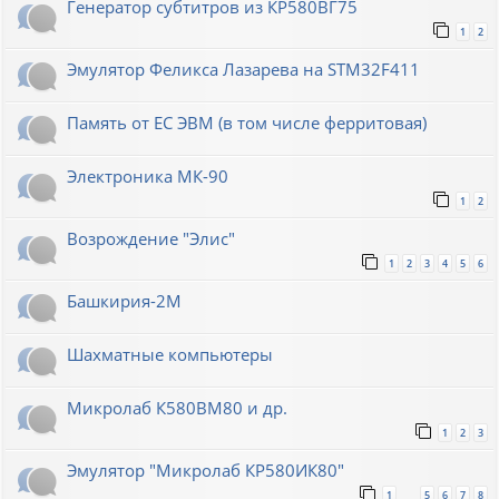
Генератор субтитров из КР580ВГ75
1
2
Эмулятор Феликса Лазарева на STM32F411
Память от ЕС ЭВМ (в том числе ферритовая)
Электроника МК-90
1
2
Возрождение "Элис"
1
2
3
4
5
6
Башкирия-2М
Шахматные компьютеры
Микролаб К580ВМ80 и др.
1
2
3
Эмулятор "Микролаб КР580ИК80"
1
5
6
7
8
…