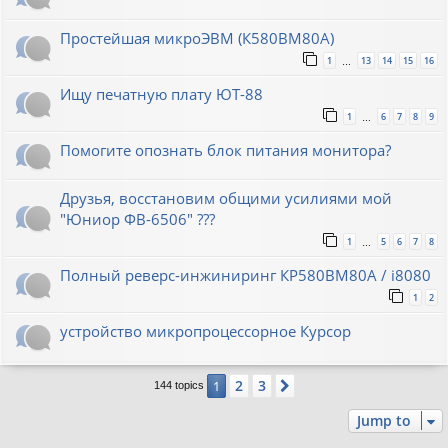
Простейшая микроЭВМ (К580ВМ80А)
1
13
14
15
16
…
Ищу печатную плату ЮТ-88
1
6
7
8
9
…
Помогите опознать блок питания монитора?
Друзья, восстановим общими усилиями мой
"Юниор ФВ-6506" ???
1
5
6
7
8
…
Полный реверс-инжиниринг КР580ВМ80А / i8080
1
2
устройство микропроцессорное Курсор
2
3
1
Next
144 topics
Jump to