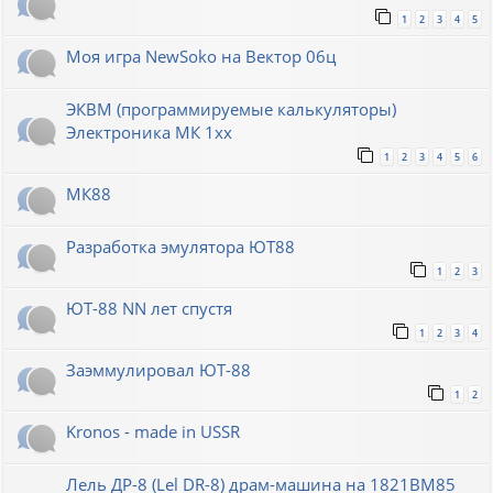
1
2
3
4
5
Моя игра NewSoko на Вектор 06ц
ЭКВМ (программируемые калькуляторы)
Электроника МК 1хх
1
2
3
4
5
6
МК88
Разработка эмулятора ЮТ88
1
2
3
ЮТ-88 NN лет спустя
1
2
3
4
Заэммулировал ЮТ-88
1
2
Kronos - made in USSR
Лель ДР-8 (Lel DR-8) драм-машина на 1821ВМ85