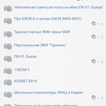
Непонятная советская плата на ебее (ПК-01 Львов)
Про БЭСМ-6 и микро-БЭСМ (МКБ-8601)
1
2
Транзисторные ЭВМ серии МИР
1
2
Персональная ЭВМ "Промiнь"
ПК-01 Львов
1
2
15ВСМ-5
КОРВЕТ 8010
Школьные компьютеры УКНЦ и Корвет.
1
2
Персональный компьютер «Немига»