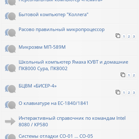
Бытовой компьютер "Коллега"
Расово правильный микропроцессор
1
2
3
Микроэвм МП-589М
Школьный компьютер Ямаха КУВТ и домашние
ПК8000 Сура, ПК8002
1
2
БЦВМ «БИСЕР-4»
1
2
3
О клавиатуре на ЕС-1840/1841
Интерактивный справочник по командам Intel
8080 / КР580
Системы отладки СО-01 ... СО-05