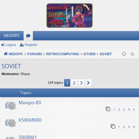
NEDOPC
Logout
Register
or
NEDOPC
u
FORUMS
RETROCOMPUTING
OTHER
SOVIET
F
e
m
SOVIET
e
s
Moderator:
Shaos
d
2
3
1
Next
144 topics
Topics
Микро-80
1
2
3
4
5
К580ИК80
1
2
3
4
580ВМ1