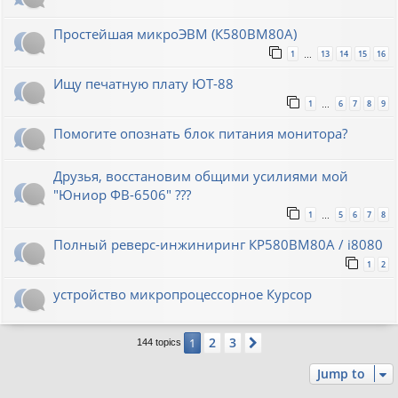
Простейшая микроЭВМ (К580ВМ80А)
1
13
14
15
16
…
Ищу печатную плату ЮТ-88
1
6
7
8
9
…
Помогите опознать блок питания монитора?
Друзья, восстановим общими усилиями мой
"Юниор ФВ-6506" ???
1
5
6
7
8
…
Полный реверс-инжиниринг КР580ВМ80А / i8080
1
2
устройство микропроцессорное Курсор
2
3
1
Next
144 topics
Jump to