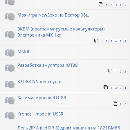
1
2
3
4
5
Моя игра NewSoko на Вектор 06ц
ЭКВМ (программируемые калькуляторы)
Электроника МК 1хх
1
2
3
4
5
6
МК88
Разработка эмулятора ЮТ88
1
2
3
ЮТ-88 NN лет спустя
1
2
3
4
Заэммулировал ЮТ-88
1
2
Kronos - made in USSR
Лель ДР-8 (Lel DR-8) драм-машина на 1821ВМ85