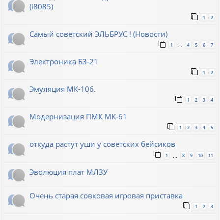
(i8085)
1
2
Самый советский ЭЛЬБРУС ! (Новости)
1
4
5
6
7
…
Электроника Б3-21
1
2
Эмуляция МК-106.
1
2
3
4
Модернизация ПМК МК-61
1
2
3
4
5
откуда растут уши у советских бейсиков
1
8
9
10
11
…
Эволюция плат МЛЗУ
Очень старая совковая игровая приставка
1
2
3