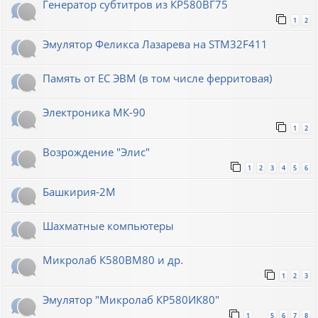
Генератор субтитров из КР580ВГ75
1
2
Эмулятор Феликса Лазарева на STM32F411
Память от ЕС ЭВМ (в том числе ферритовая)
Электроника МК-90
1
2
Возрождение "Элис"
1
2
3
4
5
6
Башкирия-2М
Шахматные компьютеры
Микролаб К580ВМ80 и др.
1
2
3
Эмулятор "Микролаб КР580ИК80"
1
5
6
7
8
…