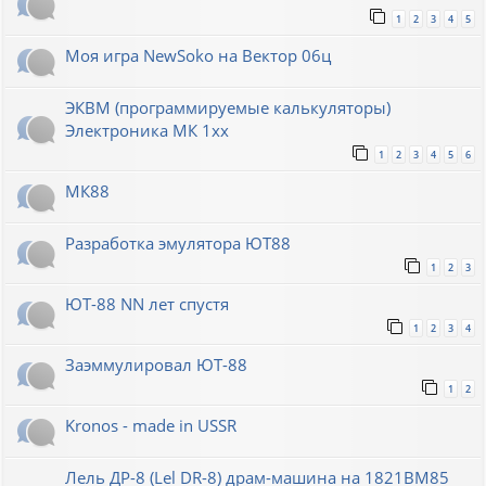
1
2
3
4
5
Моя игра NewSoko на Вектор 06ц
ЭКВМ (программируемые калькуляторы)
Электроника МК 1хх
1
2
3
4
5
6
МК88
Разработка эмулятора ЮТ88
1
2
3
ЮТ-88 NN лет спустя
1
2
3
4
Заэммулировал ЮТ-88
1
2
Kronos - made in USSR
Лель ДР-8 (Lel DR-8) драм-машина на 1821ВМ85