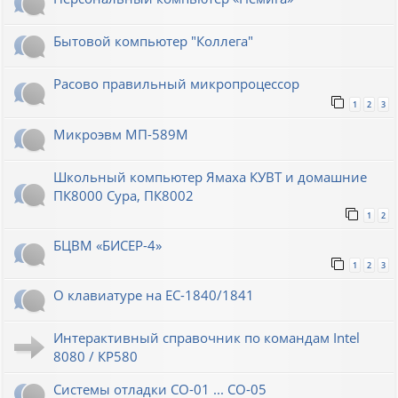
Бытовой компьютер "Коллега"
Расово правильный микропроцессор
1
2
3
Микроэвм МП-589М
Школьный компьютер Ямаха КУВТ и домашние
ПК8000 Сура, ПК8002
1
2
БЦВМ «БИСЕР-4»
1
2
3
О клавиатуре на ЕС-1840/1841
Интерактивный справочник по командам Intel
8080 / КР580
Системы отладки СО-01 ... СО-05