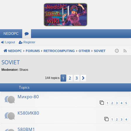
NEDOPC
Logout
Register
or
NEDOPC
u
FORUMS
RETROCOMPUTING
OTHER
SOVIET
F
e
m
SOVIET
e
s
Moderator:
Shaos
d
2
3
1
Next
144 topics
Topics
Микро-80
1
2
3
4
5
К580ИК80
1
2
3
4
580ВМ1