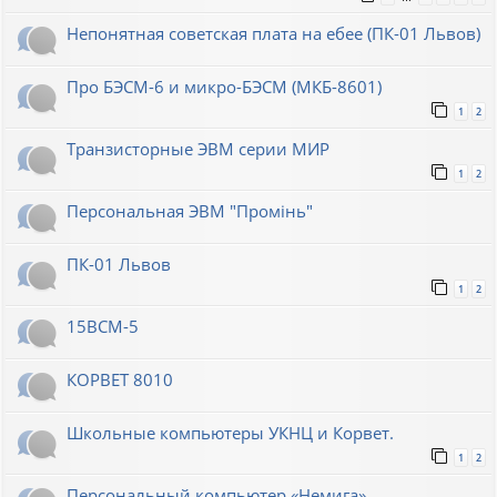
Непонятная советская плата на ебее (ПК-01 Львов)
Про БЭСМ-6 и микро-БЭСМ (МКБ-8601)
1
2
Транзисторные ЭВМ серии МИР
1
2
Персональная ЭВМ "Промiнь"
ПК-01 Львов
1
2
15ВСМ-5
КОРВЕТ 8010
Школьные компьютеры УКНЦ и Корвет.
1
2
Персональный компьютер «Немига»