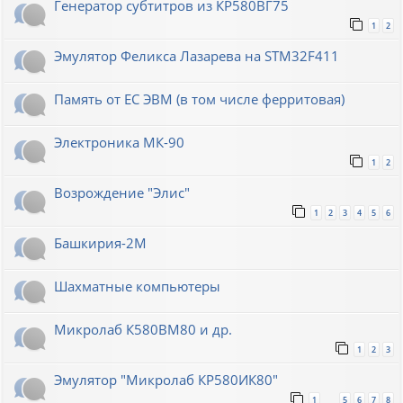
Генератор субтитров из КР580ВГ75
1
2
Эмулятор Феликса Лазарева на STM32F411
Память от ЕС ЭВМ (в том числе ферритовая)
Электроника МК-90
1
2
Возрождение "Элис"
1
2
3
4
5
6
Башкирия-2М
Шахматные компьютеры
Микролаб К580ВМ80 и др.
1
2
3
Эмулятор "Микролаб КР580ИК80"
1
5
6
7
8
…