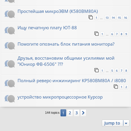
Простейшая микроЭВМ (К580ВМ80А)
1
13
14
15
16
…
Ищу печатную плату ЮТ-88
1
6
7
8
9
…
Помогите опознать блок питания монитора?
Друзья, восстановим общими усилиями мой
"Юниор ФВ-6506" ???
1
5
6
7
8
…
Полный реверс-инжиниринг КР580ВМ80А / i8080
1
2
устройство микропроцессорное Курсор
2
3
1
Next
144 topics
Jump to