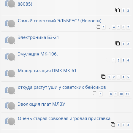
(i8085)
1
2
Самый советский ЭЛЬБРУС ! (Новости)
1
4
5
6
7
…
Электроника Б3-21
1
2
Эмуляция МК-106.
1
2
3
4
Модернизация ПМК МК-61
1
2
3
4
5
откуда растут уши у советских бейсиков
1
8
9
10
11
…
Эволюция плат МЛЗУ
Очень старая совковая игровая приставка
1
2
3