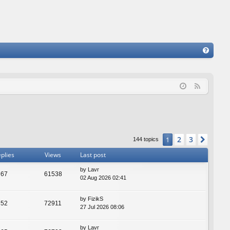
FA
Q
F
e
e
d
2
3
1
Next
144 topics
plies
Views
Last post
by
Lavr
67
61538
02 Aug 2026 02:41
by
FizikS
52
72911
27 Jul 2026 08:06
by
Lavr