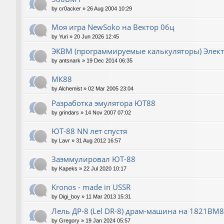
by
cr0acker
»
26 Aug 2004 10:29
Моя игра NewSoko на Вектор 06ц
by
Yuri
»
20 Jun 2026 12:45
ЭКВМ (программируемые калькуляторы) Элек
by
antsnark
»
19 Dec 2014 06:35
МК88
by
Alchemist
»
02 Mar 2005 23:04
Разработка эмулятора ЮТ88
by
grindars
»
14 Nov 2007 07:02
ЮТ-88 NN лет спустя
by
Lavr
»
31 Aug 2012 16:57
Заэммулировал ЮТ-88
by
Kapeks
»
22 Jul 2020 10:17
Kronos - made in USSR
by
Digi_boy
»
11 Mar 2013 15:31
Лель ДР-8 (Lel DR-8) драм-машина на 1821ВМ85
by
Gregory
»
19 Jan 2024 05:57