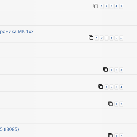
1
2
3
4
5
троника МК 1хх
1
2
3
4
5
6
1
2
3
1
2
3
4
1
2
 (i8085)
1
2