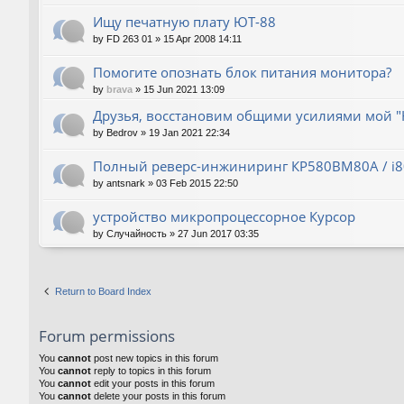
Ищу печатную плату ЮТ-88
by
FD 263 01
»
15 Apr 2008 14:11
Помогите опознать блок питания монитора?
by
brava
»
15 Jun 2021 13:09
Друзья, восстановим общими усилиями мой "
by
Bedrov
»
19 Jan 2021 22:34
Полный реверс-инжиниринг КР580ВМ80А / i
by
antsnark
»
03 Feb 2015 22:50
устройство микропроцессорное Курсор
by
Случайность
»
27 Jun 2017 03:35
Return to Board Index
Forum permissions
You
cannot
post new topics in this forum
You
cannot
reply to topics in this forum
You
cannot
edit your posts in this forum
You
cannot
delete your posts in this forum