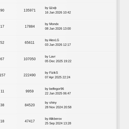
by
Шэф
90
135971
16 Jan 2026 10:42
by
Mondx
17
17884
08 Jan 2026 13:00
by
AlexLG
52
65611
03 Jan 2026 12:17
by
Lavr
67
107050
05 Dec 2025 19:22
by
FizikS
157
222490
07 Apr 2025 22:24
by
belfegor96
11
9959
22 Jan 2025 06:47
by
shiny
38
84520
28 Nov 2024 20:58
by
Alikberov
18
47417
25 Sep 2024 13:28