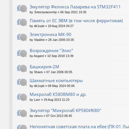
Эмулятор Феликса Лазарева на STM32F411
by
Электромонтёр
»
06 Sep 2021 19:35
Память от ЕС ЭВМ (в том числе ферритовая)
by
dk1spb
»
18 Aug 2024 04:27
Электроника МК-90
by
VladAnt
»
28 Jan 2005 03:35
Возрождение "Элис"
by
Asgard
»
10 Sep 2018 13:39
Башкирия-2М
by
Shaos
»
07 Jan 2006 00:05
Шахматные компьютеры
by
dk1spb
»
09 May 2024 05:06
Микролаб К580ВМ80 и др.
by
Lavr
»
29 Aug 2013 11:23
Эмулятор "Микролаб КР580ИК80"
by
vinxru
»
07 Oct 2013 06:45
Непонятная советская плата на ебее (ПК-01 Ль