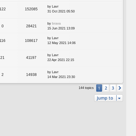
by
Lavr
122
152085
31 Oct 2021 05:50
by
brava
0
28421
15 Jun 2021 13:09
by
Lavr
116
108617
12 May 2021 14:06
by
Lavr
21
41197
22 Apr 2021 22:15
by
Lavr
2
14938
14 Mar 2021 23:30
2
3
1
Next
144 topics
Jump to