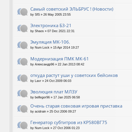
Самый советский ЭЛЬБРУС ! (Новости)
by
SfS
»
26 May 2005 23:55
Электроника Б3-21
by
Shaos
»
07 Dec 2021 22:31
Эмуляция МК-106.
by
Num Lock
»
15 Apr 2014 19:27
Модернизация ПМК МК-61
by
Александр96
»
22 Jan 2013 08:42
откуда растут уши у советских бейсиков
by
Lavr
»
24 Oct 2009 06:03
Эволюция плат МЛЗУ
by
belfegor96
»
17 Jan 2025 06:58
Очень старая совковая игровая приставка
by
acidrain
»
25 Oct 2006 09:27
Генератор субтитров из КР580ВГ75
by
Num Lock
»
27 Oct 2006 01:23