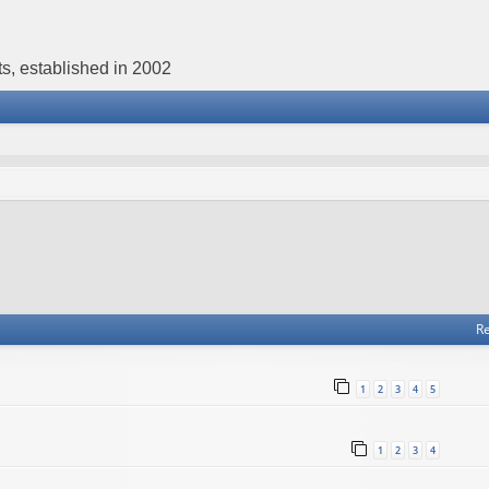
s, established in 2002
Re
1
2
3
4
5
1
2
3
4