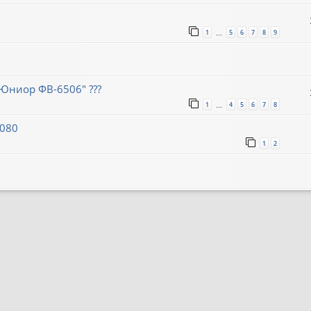
1
5
6
7
8
9
…
Юниор ФВ-6506" ???
1
4
5
6
7
8
…
8080
1
2