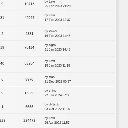
by
Lavr
9
10715
25 Feb 2023 21:29
by
Lavr
31
49967
17 Feb 2023 12:37
by
VituZz
2
4331
16 Feb 2023 11:46
by
bigral
19
70114
31 Jan 2023 14:48
by
Lavr
40
63204
15 Jan 2023 11:18
by
fifan
6
8970
21 Dec 2022 00:37
by
shiny
9
16860
22 Jan 2024 07:35
by
dk1spb
1
6555
03 Oct 2022 11:25
by
Lavr
228
234473
26 Apr 2022 11:57