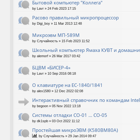
Бытовой компьютер "Коллега"
by
Lavr
»
24 Feb 2023 17:15
Расово правильный микропроцессор
by
Digi_boy
»
11 Mar 2013 12:48
Микроэвм МП-589М
by
Случайность
»
15 Feb 2023 11:52
Школьный компьютер Ямаха КУВТ и домашние
by
alemorf
»
26 Mar 2017 03:42
БЦВМ «БИСЕР-4»
by
Lavr
»
10 Sep 2016 08:18
О клавиатуре на ЕС-1840/1841
by
alex1580
»
12 Dec 2022 02:08
Интерактивный справочник по командам Intel
by
begoon
»
05 Nov 2022 13:18
Системы отладки СО-01 ... СО-05
by
dk1spb
»
03 Oct 2022 11:12
Простейшая микроЭВМ (К580ВМ80А)
by
Случайность
»
29 Jan 2014 09:47