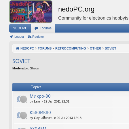
nedoPC.org
Community for electronics hobbyist
NEDOPC
Forums
Logout
Register
NEDOPC
FORUMS
RETROCOMPUTING
OTHER
SOVIET
SOVIET
Moderator:
Shaos
Topics
Микро-80
by
Lavr
»
19 Jan 2011 22:31
К580ИК80
by
Случайность
»
29 Jul 2013 12:18
580ВМ1