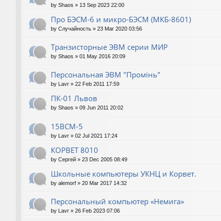
by
Shaos
»
13 Sep 2023 22:00
Про БЭСМ-6 и микро-БЭСМ (МКБ-8601)
by
Случайность
»
23 Mar 2020 03:56
Транзисторные ЭВМ серии МИР
by
Shaos
»
01 May 2016 20:09
Персональная ЭВМ "Промiнь"
by
Lavr
»
22 Feb 2011 17:59
ПК-01 Львов
by
Shaos
»
09 Jun 2011 20:02
15ВСМ-5
by
Lavr
»
02 Jul 2021 17:24
КОРВЕТ 8010
by
Сергей
»
23 Dec 2005 08:49
Школьные компьютеры УКНЦ и Корвет.
by
alemorf
»
20 Mar 2017 14:32
Персональный компьютер «Немига»
by
Lavr
»
26 Feb 2023 07:06