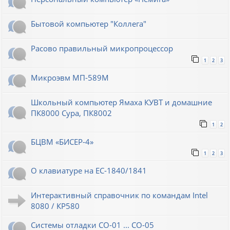
Бытовой компьютер "Коллега"
Расово правильный микропроцессор
1
2
3
Микроэвм МП-589М
Школьный компьютер Ямаха КУВТ и домашние
ПК8000 Сура, ПК8002
1
2
БЦВМ «БИСЕР-4»
1
2
3
О клавиатуре на ЕС-1840/1841
Интерактивный справочник по командам Intel
8080 / КР580
Системы отладки СО-01 ... СО-05