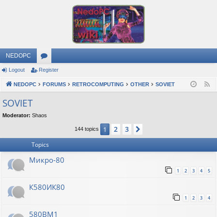
NEDOPC
Logout
Register
or
NEDOPC
u
FORUMS
RETROCOMPUTING
OTHER
SOVIET
F
e
m
SOVIET
e
s
Moderator:
Shaos
d
2
3
1
Next
144 topics
Topics
Микро-80
1
2
3
4
5
К580ИК80
1
2
3
4
580ВМ1