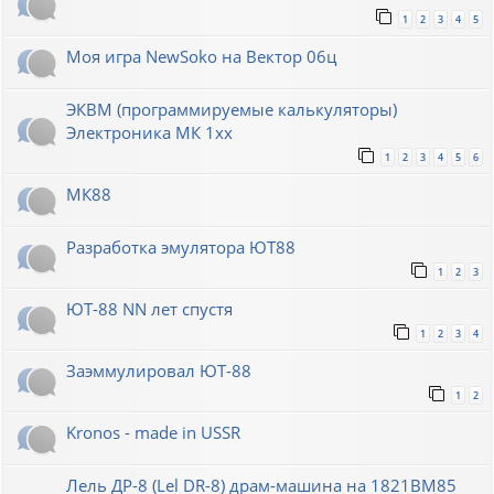
1
2
3
4
5
Моя игра NewSoko на Вектор 06ц
ЭКВМ (программируемые калькуляторы)
Электроника МК 1хх
1
2
3
4
5
6
МК88
Разработка эмулятора ЮТ88
1
2
3
ЮТ-88 NN лет спустя
1
2
3
4
Заэммулировал ЮТ-88
1
2
Kronos - made in USSR
Лель ДР-8 (Lel DR-8) драм-машина на 1821ВМ85