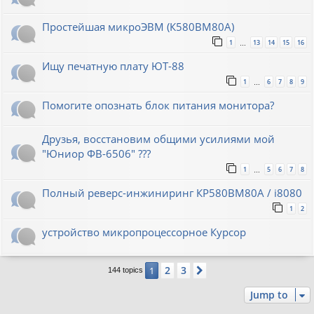
Простейшая микроЭВМ (К580ВМ80А)
1
13
14
15
16
…
Ищу печатную плату ЮТ-88
1
6
7
8
9
…
Помогите опознать блок питания монитора?
Друзья, восстановим общими усилиями мой
"Юниор ФВ-6506" ???
1
5
6
7
8
…
Полный реверс-инжиниринг КР580ВМ80А / i8080
1
2
устройство микропроцессорное Курсор
2
3
1
Next
144 topics
Jump to