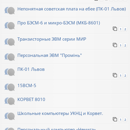
Непонятная советская плата на ебее (ПК-01 Львов)
Про БЭСМ-6 и микро-БЭСМ (МКБ-8601)
1
2
Транзисторные ЭВМ серии МИР
1
2
Персональная ЭВМ "Промiнь"
ПК-01 Львов
1
2
15ВСМ-5
КОРВЕТ 8010
Школьные компьютеры УКНЦ и Корвет.
1
2
Персональный компьютер «Немига»