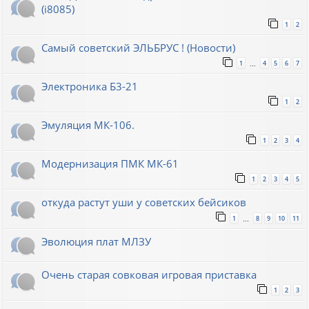
(i8085)
1
2
Самый советский ЭЛЬБРУС ! (Новости)
1
4
5
6
7
…
Электроника Б3-21
1
2
Эмуляция МК-106.
1
2
3
4
Модернизация ПМК МК-61
1
2
3
4
5
откуда растут уши у советских бейсиков
1
8
9
10
11
…
Эволюция плат МЛЗУ
Очень старая совковая игровая приставка
1
2
3