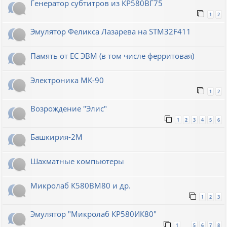
Генератор субтитров из КР580ВГ75
1
2
Эмулятор Феликса Лазарева на STM32F411
Память от ЕС ЭВМ (в том числе ферритовая)
Электроника МК-90
1
2
Возрождение "Элис"
1
2
3
4
5
6
Башкирия-2М
Шахматные компьютеры
Микролаб К580ВМ80 и др.
1
2
3
Эмулятор "Микролаб КР580ИК80"
1
5
6
7
8
…