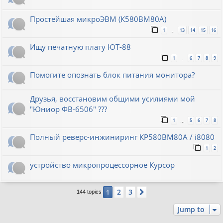
Простейшая микроЭВМ (К580ВМ80А)
1
13
14
15
16
…
Ищу печатную плату ЮТ-88
1
6
7
8
9
…
Помогите опознать блок питания монитора?
Друзья, восстановим общими усилиями мой
"Юниор ФВ-6506" ???
1
5
6
7
8
…
Полный реверс-инжиниринг КР580ВМ80А / i8080
1
2
устройство микропроцессорное Курсор
2
3
1
Next
144 topics
Jump to