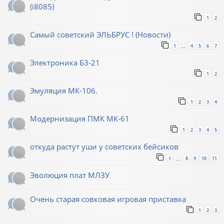
(i8085)
1
2
Самый советский ЭЛЬБРУС ! (Новости)
1
4
5
6
7
…
Электроника Б3-21
1
2
Эмуляция МК-106.
1
2
3
4
Модернизация ПМК МК-61
1
2
3
4
5
откуда растут уши у советских бейсиков
1
8
9
10
11
…
Эволюция плат МЛЗУ
Очень старая совковая игровая приставка
1
2
3