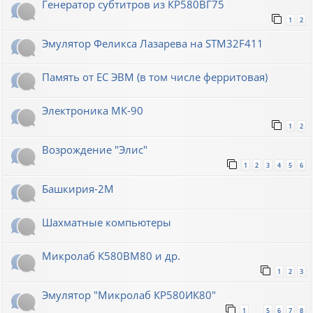
Генератор субтитров из КР580ВГ75
1
2
Эмулятор Феликса Лазарева на STM32F411
Память от ЕС ЭВМ (в том числе ферритовая)
Электроника МК-90
1
2
Возрождение "Элис"
1
2
3
4
5
6
Башкирия-2М
Шахматные компьютеры
Микролаб К580ВМ80 и др.
1
2
3
Эмулятор "Микролаб КР580ИК80"
1
5
6
7
8
…