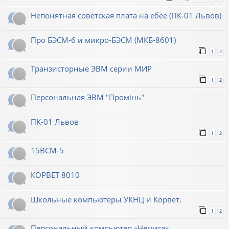
Непонятная советская плата на ебее (ПК-01 Львов)
Про БЭСМ-6 и микро-БЭСМ (МКБ-8601)
1
2
Транзисторные ЭВМ серии МИР
1
2
Персональная ЭВМ "Промiнь"
ПК-01 Львов
1
2
15ВСМ-5
КОРВЕТ 8010
Школьные компьютеры УКНЦ и Корвет.
1
2
Персональный компьютер «Немига»