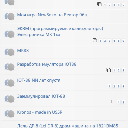
1
2
3
4
5
Моя игра NewSoko на Вектор 06ц
ЭКВМ (программируемые калькуляторы)
Электроника МК 1хх
1
2
3
4
5
6
МК88
Разработка эмулятора ЮТ88
1
2
3
ЮТ-88 NN лет спустя
1
2
3
4
Заэммулировал ЮТ-88
1
2
Kronos - made in USSR
Лель ДР-8 (Lel DR-8) драм-машина на 1821ВМ85