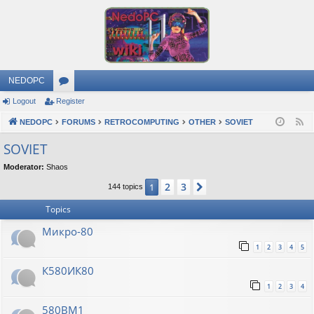
NEDOPC
Logout
Register
or
NEDOPC
u
FORUMS
RETROCOMPUTING
OTHER
SOVIET
F
e
m
SOVIET
e
s
Moderator:
Shaos
d
2
3
1
Next
144 topics
Topics
Микро-80
1
2
3
4
5
К580ИК80
1
2
3
4
580ВМ1