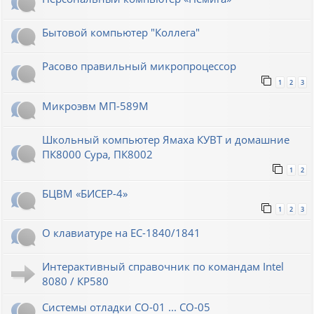
Бытовой компьютер "Коллега"
Расово правильный микропроцессор
1
2
3
Микроэвм МП-589М
Школьный компьютер Ямаха КУВТ и домашние
ПК8000 Сура, ПК8002
1
2
БЦВМ «БИСЕР-4»
1
2
3
О клавиатуре на ЕС-1840/1841
Интерактивный справочник по командам Intel
8080 / КР580
Системы отладки СО-01 ... СО-05