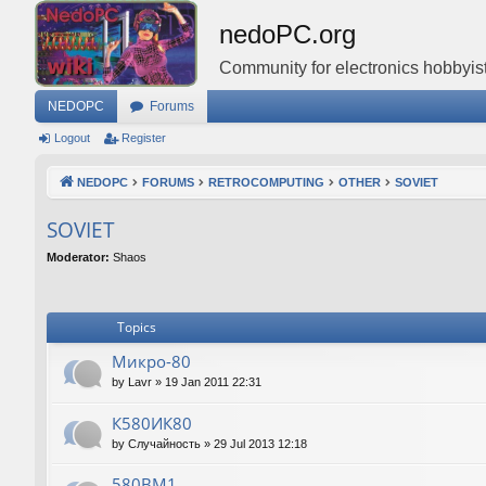
nedoPC.org
Community for electronics hobbyist
NEDOPC
Forums
Logout
Register
NEDOPC
FORUMS
RETROCOMPUTING
OTHER
SOVIET
SOVIET
Moderator:
Shaos
Topics
Микро-80
by
Lavr
»
19 Jan 2011 22:31
К580ИК80
by
Случайность
»
29 Jul 2013 12:18
580ВМ1