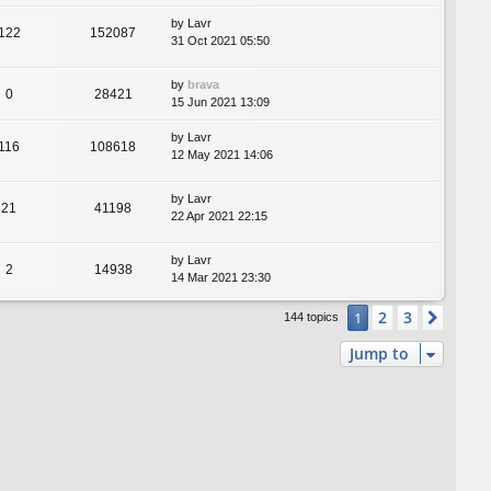
by
Lavr
122
152087
31 Oct 2021 05:50
by
brava
0
28421
15 Jun 2021 13:09
by
Lavr
116
108618
12 May 2021 14:06
by
Lavr
21
41198
22 Apr 2021 22:15
by
Lavr
2
14938
14 Mar 2021 23:30
2
3
1
Next
144 topics
Jump to