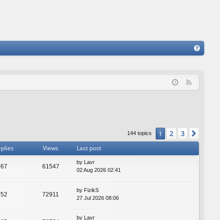
FA
Q
F
e
e
d
2
3
1
Next
144 topics
plies
Views
Last post
by
Lavr
67
61547
02 Aug 2026 02:41
by
FizikS
52
72911
27 Jul 2026 08:06
by
Lavr