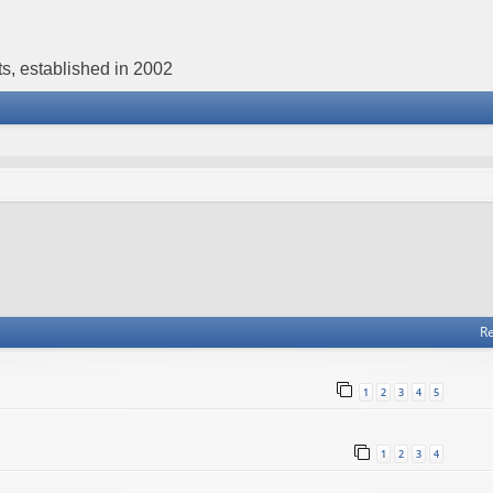
s, established in 2002
Re
1
2
3
4
5
1
2
3
4