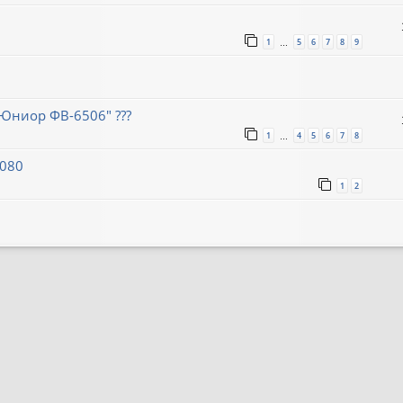
1
5
6
7
8
9
…
Юниор ФВ-6506" ???
1
4
5
6
7
8
…
8080
1
2