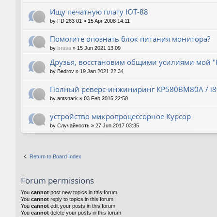
Ищу печатную плату ЮТ-88
by
FD 263 01
»
15 Apr 2008 14:11
Помогите опознать блок питания монитора?
by
brava
»
15 Jun 2021 13:09
Друзья, восстановим общими усилиями мой "
by
Bedrov
»
19 Jan 2021 22:34
Полный реверс-инжиниринг КР580ВМ80А / i
by
antsnark
»
03 Feb 2015 22:50
устройство микропроцессорное Курсор
by
Случайность
»
27 Jun 2017 03:35
Return to Board Index
Forum permissions
You
cannot
post new topics in this forum
You
cannot
reply to topics in this forum
You
cannot
edit your posts in this forum
You
cannot
delete your posts in this forum