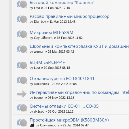
Бытовой компьютер "Коллега"
by
Lavr
»
24 Feb 2023 17:15
Расово правильный микропроцессор
by
Digi_boy
»
11 Mar 2013 12:48
Микроэвм МП-589М
by
Случайность
»
15 Feb 2023 11:52
Школьный компьютер Ямаха КУВТ и домашние
by
alemorf
»
26 Mar 2017 03:42
БЦВМ «БИСЕР-4»
by
Lavr
»
10 Sep 2016 08:18
О клавиатуре на ЕС-1840/1841
by
alex1580
»
12 Dec 2022 02:08
Интерактивный справочник по командам Intel
by
begoon
»
05 Nov 2022 13:18
Системы отладки СО-01 ... СО-05
by
dk1spb
»
03 Oct 2022 11:12
Простейшая микроЭВМ (К580ВМ80А)
by
Случайность
»
29 Jan 2014 09:47