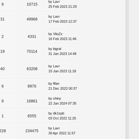
by
Lavr
9
10715
25 Feb 2023 21:29
by
Lavr
31
49968
17 Feb 2023 12:37
by
VituZz
2
4331
16 Feb 2023 11:46
by
bigral
19
70114
31 Jan 2023 14:48
by
Lavr
40
63208
15 Jan 2023 11:18
by
fifan
6
8970
21 Dec 2022 00:37
by
shiny
9
16861
22 Jan 2024 07:35
by
dk1spb
1
6555
03 Oct 2022 11:25
by
Lavr
228
234475
26 Apr 2022 11:57