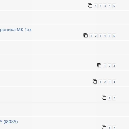
1
2
3
4
5
троника МК 1хх
1
2
3
4
5
6
1
2
3
1
2
3
4
1
2
 (i8085)
1
2