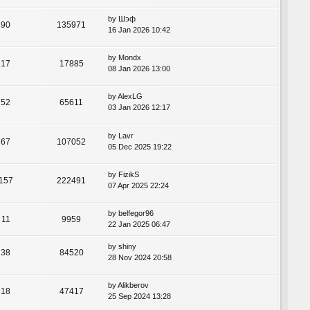
by
Шэф
90
135971
16 Jan 2026 10:42
by
Mondx
17
17885
08 Jan 2026 13:00
by
AlexLG
52
65611
03 Jan 2026 12:17
by
Lavr
67
107052
05 Dec 2025 19:22
by
FizikS
157
222491
07 Apr 2025 22:24
by
belfegor96
11
9959
22 Jan 2025 06:47
by
shiny
38
84520
28 Nov 2024 20:58
by
Alikberov
18
47417
25 Sep 2024 13:28