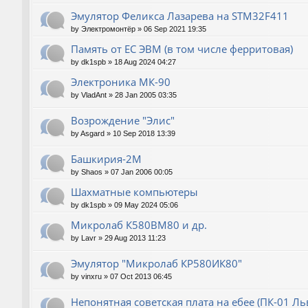
Эмулятор Феликса Лазарева на STM32F411
by
Электромонтёр
»
06 Sep 2021 19:35
Память от ЕС ЭВМ (в том числе ферритовая)
by
dk1spb
»
18 Aug 2024 04:27
Электроника МК-90
by
VladAnt
»
28 Jan 2005 03:35
Возрождение "Элис"
by
Asgard
»
10 Sep 2018 13:39
Башкирия-2М
by
Shaos
»
07 Jan 2006 00:05
Шахматные компьютеры
by
dk1spb
»
09 May 2024 05:06
Микролаб К580ВМ80 и др.
by
Lavr
»
29 Aug 2013 11:23
Эмулятор "Микролаб КР580ИК80"
by
vinxru
»
07 Oct 2013 06:45
Непонятная советская плата на ебее (ПК-01 Ль