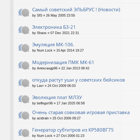
Самый советский ЭЛЬБРУС ! (Новости)
by
SfS
»
26 May 2005 23:55
Электроника Б3-21
by
Shaos
»
07 Dec 2021 22:31
Эмуляция МК-106.
by
Num Lock
»
15 Apr 2014 19:27
Модернизация ПМК МК-61
by
Александр96
»
22 Jan 2013 08:42
откуда растут уши у советских бейсиков
by
Lavr
»
24 Oct 2009 06:03
Эволюция плат МЛЗУ
by
belfegor96
»
17 Jan 2025 06:58
Очень старая совковая игровая приставка
by
acidrain
»
25 Oct 2006 09:27
Генератор субтитров из КР580ВГ75
by
Num Lock
»
27 Oct 2006 01:23