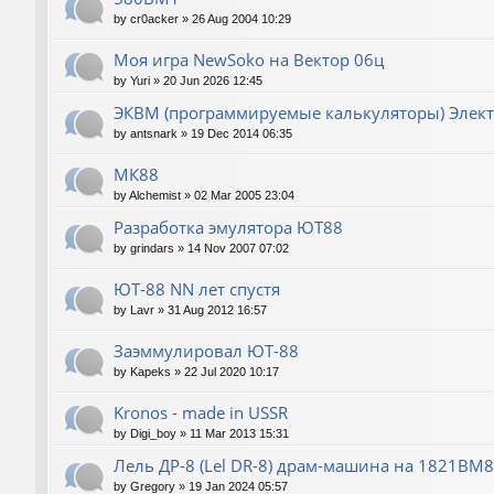
by
cr0acker
»
26 Aug 2004 10:29
Моя игра NewSoko на Вектор 06ц
by
Yuri
»
20 Jun 2026 12:45
ЭКВМ (программируемые калькуляторы) Элек
by
antsnark
»
19 Dec 2014 06:35
МК88
by
Alchemist
»
02 Mar 2005 23:04
Разработка эмулятора ЮТ88
by
grindars
»
14 Nov 2007 07:02
ЮТ-88 NN лет спустя
by
Lavr
»
31 Aug 2012 16:57
Заэммулировал ЮТ-88
by
Kapeks
»
22 Jul 2020 10:17
Kronos - made in USSR
by
Digi_boy
»
11 Mar 2013 15:31
Лель ДР-8 (Lel DR-8) драм-машина на 1821ВМ85
by
Gregory
»
19 Jan 2024 05:57