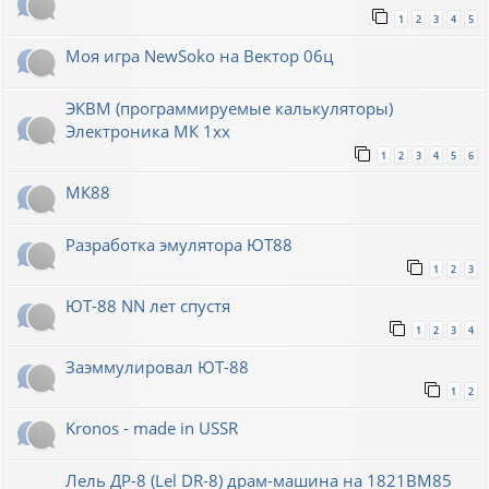
1
2
3
4
5
Моя игра NewSoko на Вектор 06ц
ЭКВМ (программируемые калькуляторы)
Электроника МК 1хх
1
2
3
4
5
6
МК88
Разработка эмулятора ЮТ88
1
2
3
ЮТ-88 NN лет спустя
1
2
3
4
Заэммулировал ЮТ-88
1
2
Kronos - made in USSR
Лель ДР-8 (Lel DR-8) драм-машина на 1821ВМ85