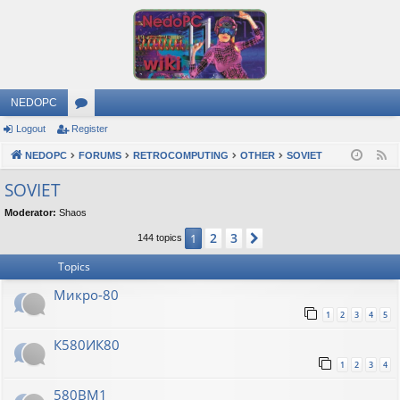
NEDOPC
Logout
Register
or
NEDOPC
u
FORUMS
RETROCOMPUTING
OTHER
SOVIET
F
e
m
SOVIET
e
s
Moderator:
Shaos
d
2
3
1
Next
144 topics
Topics
Микро-80
1
2
3
4
5
К580ИК80
1
2
3
4
580ВМ1