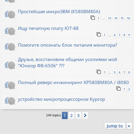
Простейшая микроЭВМ (К580ВМ80А)
1
13
14
15
16
…
Ищу печатную плату ЮТ-88
1
6
7
8
9
…
Помогите опознать блок питания монитора?
Друзья, восстановим общими усилиями мой
"Юниор ФВ-6506" ???
1
5
6
7
8
…
Полный реверс-инжиниринг КР580ВМ80А / i8080
1
2
устройство микропроцессорное Курсор
2
3
1
Next
144 topics
Jump to