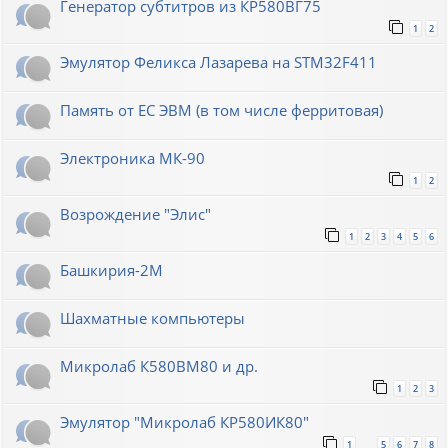
Генератор субтитров из КР580ВГ75
1
2
Эмулятор Феликса Лазарева на STM32F411
Память от ЕС ЭВМ (в том числе ферритовая)
Электроника МК-90
1
2
Возрождение "Элис"
1
2
3
4
5
6
Башкирия-2М
Шахматные компьютеры
Микролаб К580ВМ80 и др.
1
2
3
Эмулятор "Микролаб КР580ИК80"
1
5
6
7
8
…