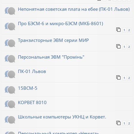
Непонятная советская плата на ебее (ПК-01 Львов)
Про БЭСМ-6 и микро-БЭСМ (МКБ-8601)
1
2
Транзисторные ЭВМ серии МИР
1
2
Персональная ЭВМ "Промiнь"
ПК-01 Львов
1
2
15ВСМ-5
КОРВЕТ 8010
Школьные компьютеры УКНЦ и Корвет.
1
2
Персональный компьютер «Немига»