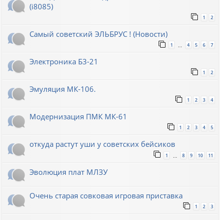
(i8085)
1
2
Самый советский ЭЛЬБРУС ! (Новости)
1
4
5
6
7
…
Электроника Б3-21
1
2
Эмуляция МК-106.
1
2
3
4
Модернизация ПМК МК-61
1
2
3
4
5
откуда растут уши у советских бейсиков
1
8
9
10
11
…
Эволюция плат МЛЗУ
Очень старая совковая игровая приставка
1
2
3