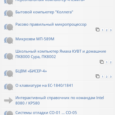
Бытовой компьютер "Коллега"
Расово правильный микропроцессор
1
2
3
Микроэвм МП-589М
Школьный компьютер Ямаха КУВТ и домашние
ПК8000 Сура, ПК8002
1
2
БЦВМ «БИСЕР-4»
1
2
3
О клавиатуре на ЕС-1840/1841
Интерактивный справочник по командам Intel
8080 / КР580
Системы отладки СО-01 ... СО-05