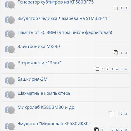
Генератор субтитров из КР580ВГ75
1
2
Эмулятор Феликса Лазарева на STM32F411
Память от ЕС ЭВМ (в том числе ферритовая)
Электроника МК-90
1
2
Возрождение "Элис"
1
2
3
4
5
6
Башкирия-2М
Шахматные компьютеры
Микролаб К580ВМ80 и др.
1
2
3
Эмулятор "Микролаб КР580ИК80"
1
5
6
7
8
…