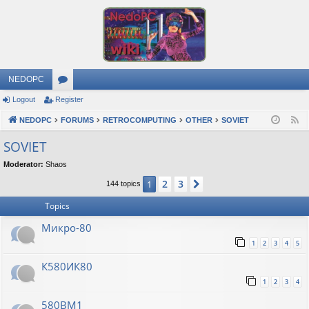
NEDOPC
Logout
Register
or
NEDOPC
u
FORUMS
RETROCOMPUTING
OTHER
SOVIET
F
e
m
SOVIET
e
s
Moderator:
Shaos
d
2
3
1
Next
144 topics
Topics
Микро-80
1
2
3
4
5
К580ИК80
1
2
3
4
580ВМ1