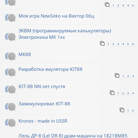
1
2
3
4
5
Моя игра NewSoko на Вектор 06ц
ЭКВМ (программируемые калькуляторы)
Электроника МК 1хх
1
2
3
4
5
6
МК88
Разработка эмулятора ЮТ88
1
2
3
ЮТ-88 NN лет спустя
1
2
3
4
Заэммулировал ЮТ-88
1
2
Kronos - made in USSR
Лель ДР-8 (Lel DR-8) драм-машина на 1821ВМ85