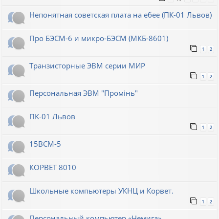
Непонятная советская плата на ебее (ПК-01 Львов)
Про БЭСМ-6 и микро-БЭСМ (МКБ-8601)
1
2
Транзисторные ЭВМ серии МИР
1
2
Персональная ЭВМ "Промiнь"
ПК-01 Львов
1
2
15ВСМ-5
КОРВЕТ 8010
Школьные компьютеры УКНЦ и Корвет.
1
2
Персональный компьютер «Немига»