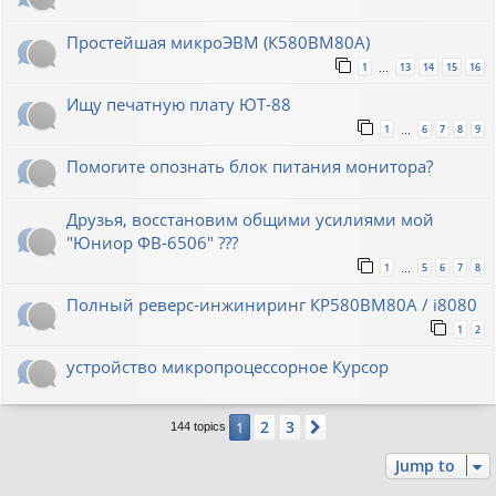
Простейшая микроЭВМ (К580ВМ80А)
1
13
14
15
16
…
Ищу печатную плату ЮТ-88
1
6
7
8
9
…
Помогите опознать блок питания монитора?
Друзья, восстановим общими усилиями мой
"Юниор ФВ-6506" ???
1
5
6
7
8
…
Полный реверс-инжиниринг КР580ВМ80А / i8080
1
2
устройство микропроцессорное Курсор
2
3
1
Next
144 topics
Jump to