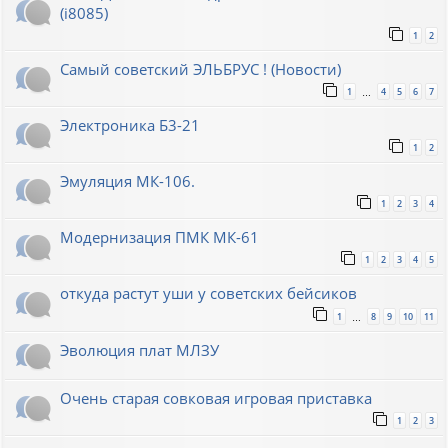
(i8085)
1
2
Самый советский ЭЛЬБРУС ! (Новости)
1
4
5
6
7
…
Электроника Б3-21
1
2
Эмуляция МК-106.
1
2
3
4
Модернизация ПМК МК-61
1
2
3
4
5
откуда растут уши у советских бейсиков
1
8
9
10
11
…
Эволюция плат МЛЗУ
Очень старая совковая игровая приставка
1
2
3