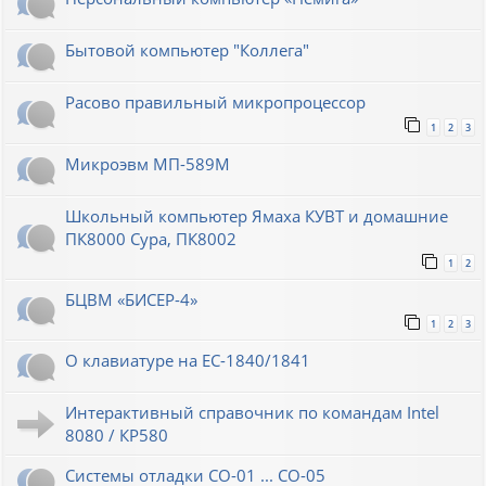
Бытовой компьютер "Коллега"
Расово правильный микропроцессор
1
2
3
Микроэвм МП-589М
Школьный компьютер Ямаха КУВТ и домашние
ПК8000 Сура, ПК8002
1
2
БЦВМ «БИСЕР-4»
1
2
3
О клавиатуре на ЕС-1840/1841
Интерактивный справочник по командам Intel
8080 / КР580
Системы отладки СО-01 ... СО-05