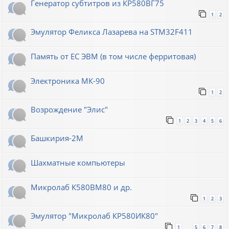
Генератор субтитров из КР580ВГ75
1
2
Эмулятор Феликса Лазарева на STM32F411
Память от ЕС ЭВМ (в том числе ферритовая)
Электроника МК-90
1
2
Возрождение "Элис"
1
2
3
4
5
6
Башкирия-2М
Шахматные компьютеры
Микролаб К580ВМ80 и др.
1
2
3
Эмулятор "Микролаб КР580ИК80"
1
5
6
7
8
…