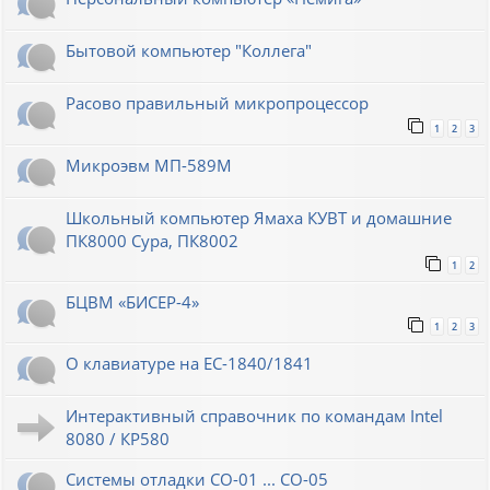
Бытовой компьютер "Коллега"
Расово правильный микропроцессор
1
2
3
Микроэвм МП-589М
Школьный компьютер Ямаха КУВТ и домашние
ПК8000 Сура, ПК8002
1
2
БЦВМ «БИСЕР-4»
1
2
3
О клавиатуре на ЕС-1840/1841
Интерактивный справочник по командам Intel
8080 / КР580
Системы отладки СО-01 ... СО-05