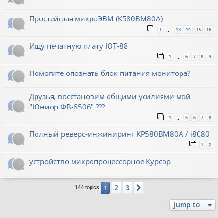
Простейшая микроЭВМ (К580ВМ80А)
1
13
14
15
16
…
Ищу печатную плату ЮТ-88
1
6
7
8
9
…
Помогите опознать блок питания монитора?
Друзья, восстановим общими усилиями мой
"Юниор ФВ-6506" ???
1
5
6
7
8
…
Полный реверс-инжиниринг КР580ВМ80А / i8080
1
2
устройство микропроцессорное Курсор
2
3
1
Next
144 topics
Jump to