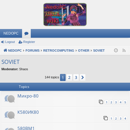
NEDOPC
Logout
Register
or
NEDOPC
u
FORUMS
RETROCOMPUTING
OTHER
SOVIET
F
e
m
SOVIET
e
s
Moderator:
Shaos
d
2
3
1
Next
144 topics
Topics
Микро-80
1
2
3
4
5
К580ИК80
1
2
3
4
580ВМ1