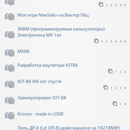
1
2
3
4
5
Моя игра NewSoko на Вектор 06ц
ЭКВМ (программируемые калькуляторы)
Электроника МК 1хх
1
2
3
4
5
6
МК88
Разработка эмулятора ЮТ88
1
2
3
ЮТ-88 NN лет спустя
1
2
3
4
Заэммулировал ЮТ-88
1
2
Kronos - made in USSR
Лель ДР-8 (Lel DR-8) драм-машина на 1821ВМ85