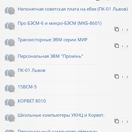
Непонятная советская плата на ебее (ПК-01 Львов)
Про БЭСМ-6 и микро-БЭСМ (МКБ-8601)
1
2
Транзисторные ЭВМ серии МИР
1
2
Персональная ЭВМ "Промiнь"
ПК-01 Львов
1
2
15ВСМ-5
КОРВЕТ 8010
Школьные компьютеры УКНЦ и Корвет.
1
2
Персональный компьютер «Немига»