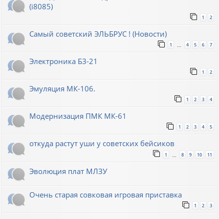
(i8085)
1
2
Самый советский ЭЛЬБРУС ! (Новости)
1
4
5
6
7
…
Электроника Б3-21
1
2
Эмуляция МК-106.
1
2
3
4
Модернизация ПМК МК-61
1
2
3
4
5
откуда растут уши у советских бейсиков
1
8
9
10
11
…
Эволюция плат МЛЗУ
Очень старая совковая игровая приставка
1
2
3