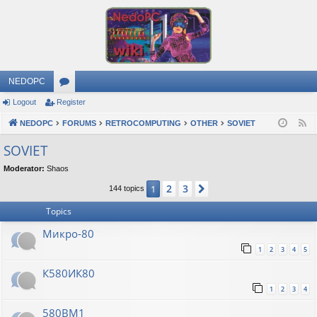
NEDOPC
Logout
Register
or
NEDOPC
u
FORUMS
RETROCOMPUTING
OTHER
SOVIET
F
e
m
SOVIET
e
s
Moderator:
Shaos
d
2
3
1
Next
144 topics
Topics
Микро-80
1
2
3
4
5
К580ИК80
1
2
3
4
580ВМ1