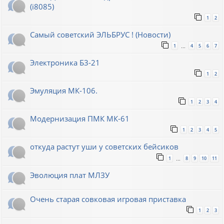
(i8085)
1
2
Самый советский ЭЛЬБРУС ! (Новости)
1
4
5
6
7
…
Электроника Б3-21
1
2
Эмуляция МК-106.
1
2
3
4
Модернизация ПМК МК-61
1
2
3
4
5
откуда растут уши у советских бейсиков
1
8
9
10
11
…
Эволюция плат МЛЗУ
Очень старая совковая игровая приставка
1
2
3