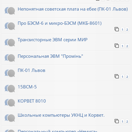
Непонятная советская плата на ебее (ПК-01 Львов)
Про БЭСМ-6 и микро-БЭСМ (МКБ-8601)
1
2
Транзисторные ЭВМ серии МИР
1
2
Персональная ЭВМ "Промiнь"
ПК-01 Львов
1
2
15ВСМ-5
КОРВЕТ 8010
Школьные компьютеры УКНЦ и Корвет.
1
2
Персональный компьютер «Немига»