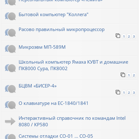
Бытовой компьютер "Коллега"
Расово правильный микропроцессор
1
2
3
Микроэвм МП-589М
Школьный компьютер Ямаха КУВТ и домашние
ПК8000 Сура, ПК8002
1
2
БЦВМ «БИСЕР-4»
1
2
3
О клавиатуре на ЕС-1840/1841
Интерактивный справочник по командам Intel
8080 / КР580
Системы отладки СО-01 ... СО-05