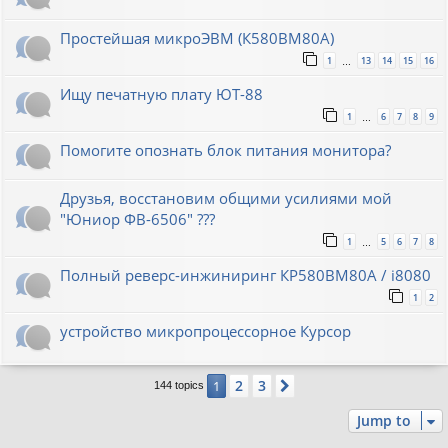
Простейшая микроЭВМ (К580ВМ80А)
1
13
14
15
16
…
Ищу печатную плату ЮТ-88
1
6
7
8
9
…
Помогите опознать блок питания монитора?
Друзья, восстановим общими усилиями мой
"Юниор ФВ-6506" ???
1
5
6
7
8
…
Полный реверс-инжиниринг КР580ВМ80А / i8080
1
2
устройство микропроцессорное Курсор
2
3
1
Next
144 topics
Jump to