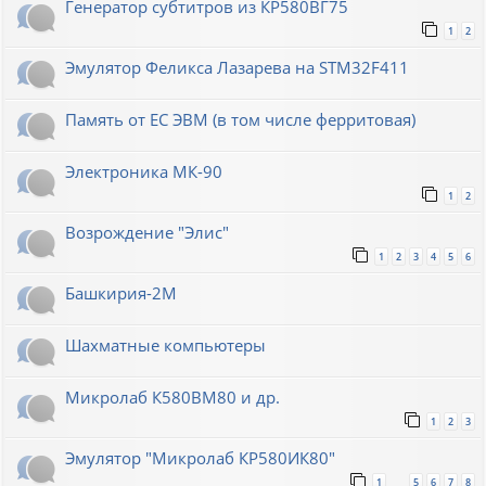
Генератор субтитров из КР580ВГ75
1
2
Эмулятор Феликса Лазарева на STM32F411
Память от ЕС ЭВМ (в том числе ферритовая)
Электроника МК-90
1
2
Возрождение "Элис"
1
2
3
4
5
6
Башкирия-2М
Шахматные компьютеры
Микролаб К580ВМ80 и др.
1
2
3
Эмулятор "Микролаб КР580ИК80"
1
5
6
7
8
…