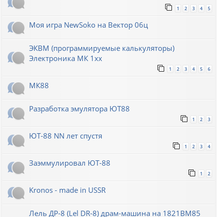
1
2
3
4
5
Моя игра NewSoko на Вектор 06ц
ЭКВМ (программируемые калькуляторы)
Электроника МК 1хх
1
2
3
4
5
6
МК88
Разработка эмулятора ЮТ88
1
2
3
ЮТ-88 NN лет спустя
1
2
3
4
Заэммулировал ЮТ-88
1
2
Kronos - made in USSR
Лель ДР-8 (Lel DR-8) драм-машина на 1821ВМ85