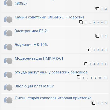
(i8085)
1
2
Самый советский ЭЛЬБРУС ! (Новости)
1
4
5
6
7
…
Электроника Б3-21
1
2
Эмуляция МК-106.
1
2
3
4
Модернизация ПМК МК-61
1
2
3
4
5
откуда растут уши у советских бейсиков
1
8
9
10
11
…
Эволюция плат МЛЗУ
Очень старая совковая игровая приставка
1
2
3