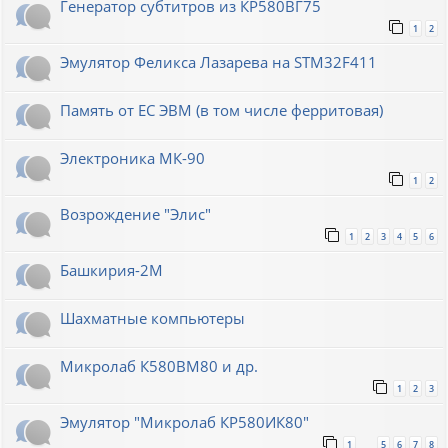
Генератор субтитров из КР580ВГ75
1
2
Эмулятор Феликса Лазарева на STM32F411
Память от ЕС ЭВМ (в том числе ферритовая)
Электроника МК-90
1
2
Возрождение "Элис"
1
2
3
4
5
6
Башкирия-2М
Шахматные компьютеры
Микролаб К580ВМ80 и др.
1
2
3
Эмулятор "Микролаб КР580ИК80"
1
5
6
7
8
…