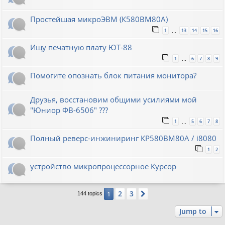
Простейшая микроЭВМ (К580ВМ80А)
1
13
14
15
16
…
Ищу печатную плату ЮТ-88
1
6
7
8
9
…
Помогите опознать блок питания монитора?
Друзья, восстановим общими усилиями мой
"Юниор ФВ-6506" ???
1
5
6
7
8
…
Полный реверс-инжиниринг КР580ВМ80А / i8080
1
2
устройство микропроцессорное Курсор
2
3
1
Next
144 topics
Jump to