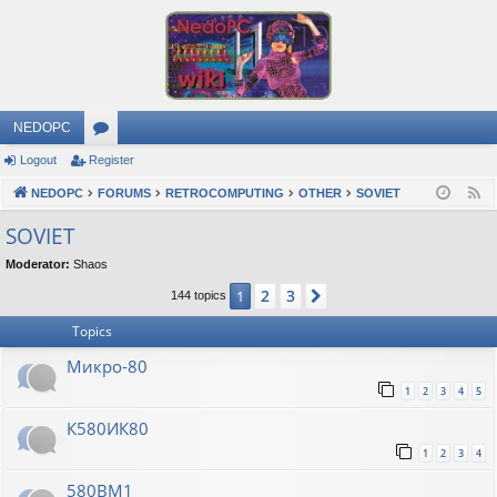
NEDOPC
Logout
Register
or
NEDOPC
u
FORUMS
RETROCOMPUTING
OTHER
SOVIET
F
e
m
SOVIET
e
s
Moderator:
Shaos
d
2
3
1
Next
144 topics
Topics
Микро-80
1
2
3
4
5
К580ИК80
1
2
3
4
580ВМ1