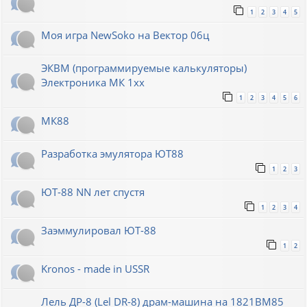
1
2
3
4
5
Моя игра NewSoko на Вектор 06ц
ЭКВМ (программируемые калькуляторы)
Электроника МК 1хх
1
2
3
4
5
6
МК88
Разработка эмулятора ЮТ88
1
2
3
ЮТ-88 NN лет спустя
1
2
3
4
Заэммулировал ЮТ-88
1
2
Kronos - made in USSR
Лель ДР-8 (Lel DR-8) драм-машина на 1821ВМ85