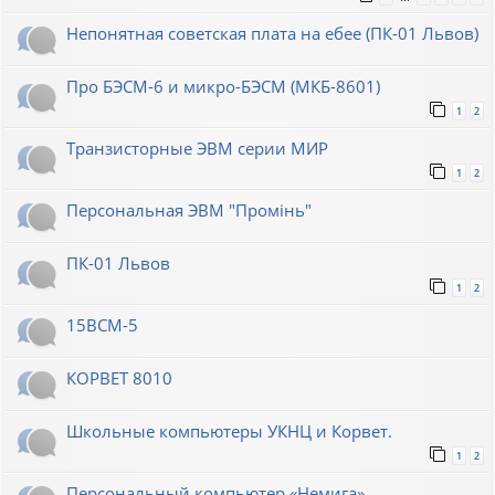
Непонятная советская плата на ебее (ПК-01 Львов)
Про БЭСМ-6 и микро-БЭСМ (МКБ-8601)
1
2
Транзисторные ЭВМ серии МИР
1
2
Персональная ЭВМ "Промiнь"
ПК-01 Львов
1
2
15ВСМ-5
КОРВЕТ 8010
Школьные компьютеры УКНЦ и Корвет.
1
2
Персональный компьютер «Немига»