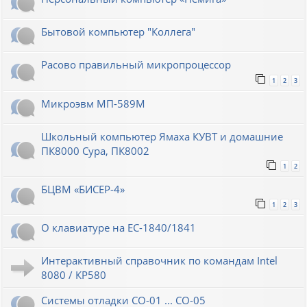
Бытовой компьютер "Коллега"
Расово правильный микропроцессор
1
2
3
Микроэвм МП-589М
Школьный компьютер Ямаха КУВТ и домашние
ПК8000 Сура, ПК8002
1
2
БЦВМ «БИСЕР-4»
1
2
3
О клавиатуре на ЕС-1840/1841
Интерактивный справочник по командам Intel
8080 / КР580
Системы отладки СО-01 ... СО-05