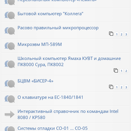
Бытовой компьютер "Коллега"
Расово правильный микропроцессор
1
2
3
Микроэвм МП-589М
Школьный компьютер Ямаха КУВТ и домашние
ПК8000 Сура, ПК8002
1
2
БЦВМ «БИСЕР-4»
1
2
3
О клавиатуре на ЕС-1840/1841
Интерактивный справочник по командам Intel
8080 / КР580
Системы отладки СО-01 ... СО-05