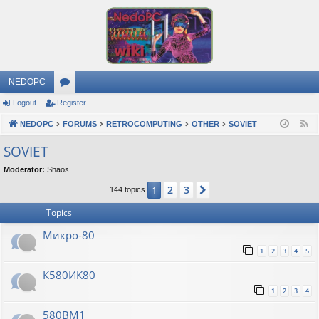
NEDOPC
Logout
Register
or
NEDOPC
u
FORUMS
RETROCOMPUTING
OTHER
SOVIET
F
e
m
SOVIET
e
s
Moderator:
Shaos
d
2
3
1
Next
144 topics
Topics
Микро-80
1
2
3
4
5
К580ИК80
1
2
3
4
580ВМ1