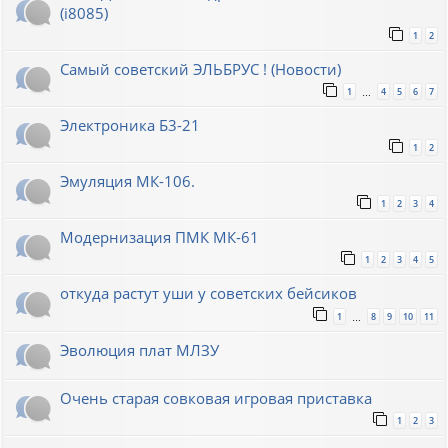
(i8085)
1
2
Самый советский ЭЛЬБРУС ! (Новости)
1
4
5
6
7
…
Электроника Б3-21
1
2
Эмуляция МК-106.
1
2
3
4
Модернизация ПМК МК-61
1
2
3
4
5
откуда растут уши у советских бейсиков
1
8
9
10
11
…
Эволюция плат МЛЗУ
Очень старая совковая игровая приставка
1
2
3