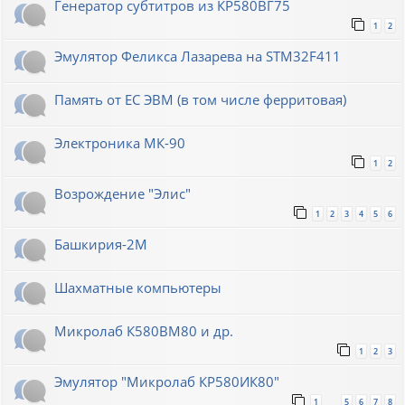
Генератор субтитров из КР580ВГ75
1
2
Эмулятор Феликса Лазарева на STM32F411
Память от ЕС ЭВМ (в том числе ферритовая)
Электроника МК-90
1
2
Возрождение "Элис"
1
2
3
4
5
6
Башкирия-2М
Шахматные компьютеры
Микролаб К580ВМ80 и др.
1
2
3
Эмулятор "Микролаб КР580ИК80"
1
5
6
7
8
…