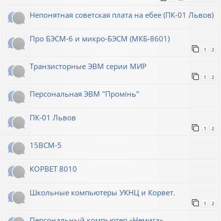
Непонятная советская плата на ебее (ПК-01 Львов)
Про БЭСМ-6 и микро-БЭСМ (МКБ-8601)
1
2
Транзисторные ЭВМ серии МИР
1
2
Персональная ЭВМ "Промiнь"
ПК-01 Львов
1
2
15ВСМ-5
КОРВЕТ 8010
Школьные компьютеры УКНЦ и Корвет.
1
2
Персональный компьютер «Немига»