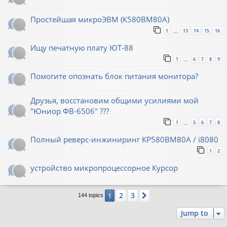
Простейшая микроЭВМ (К580ВМ80А)
1
13
14
15
16
…
Ищу печатную плату ЮТ-88
1
6
7
8
9
…
Помогите опознать блок питания монитора?
Друзья, восстановим общими усилиями мой
"Юниор ФВ-6506" ???
1
5
6
7
8
…
Полный реверс-инжиниринг КР580ВМ80А / i8080
1
2
устройство микропроцессорное Курсор
2
3
1
Next
144 topics
Jump to