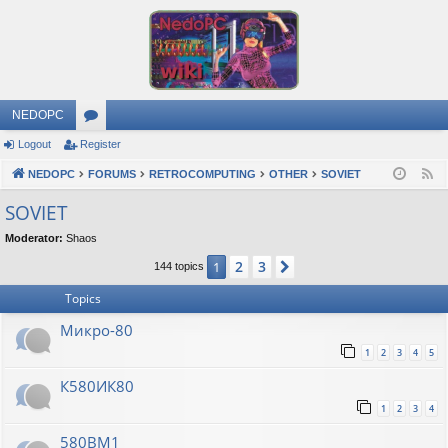
NEDOPC
Logout
Register
or
NEDOPC
u
FORUMS
RETROCOMPUTING
OTHER
SOVIET
F
e
m
SOVIET
e
s
Moderator:
Shaos
d
2
3
1
Next
144 topics
Topics
Микро-80
1
2
3
4
5
К580ИК80
1
2
3
4
580ВМ1