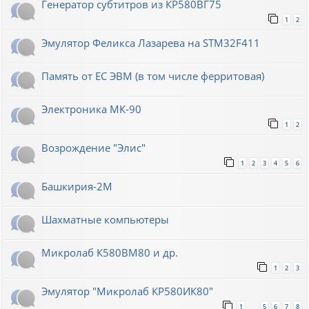
Генератор субтитров из КР580ВГ75
1
2
Эмулятор Феликса Лазарева на STM32F411
Память от ЕС ЭВМ (в том числе ферритовая)
Электроника МК-90
1
2
Возрождение "Элис"
1
2
3
4
5
6
Башкирия-2М
Шахматные компьютеры
Микролаб К580ВМ80 и др.
1
2
3
Эмулятор "Микролаб КР580ИК80"
1
5
6
7
8
…