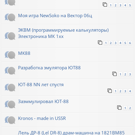
1
2
3
4
5
Моя игра NewSoko на Вектор 06ц
ЭКВМ (программируемые калькуляторы)
Электроника МК 1хх
1
2
3
4
5
6
МК88
Разработка эмулятора ЮТ88
1
2
3
ЮТ-88 NN лет спустя
1
2
3
4
Заэммулировал ЮТ-88
1
2
Kronos - made in USSR
Лель ДР-8 (Lel DR-8) драм-машина на 1821ВМ85