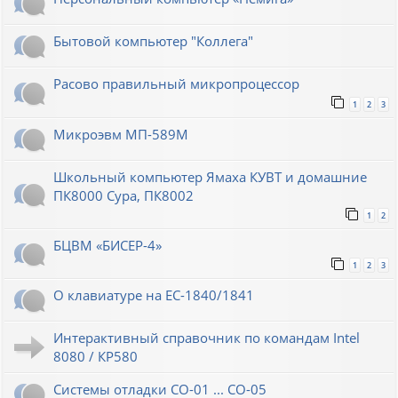
Бытовой компьютер "Коллега"
Расово правильный микропроцессор
1
2
3
Микроэвм МП-589М
Школьный компьютер Ямаха КУВТ и домашние
ПК8000 Сура, ПК8002
1
2
БЦВМ «БИСЕР-4»
1
2
3
О клавиатуре на ЕС-1840/1841
Интерактивный справочник по командам Intel
8080 / КР580
Системы отладки СО-01 ... СО-05