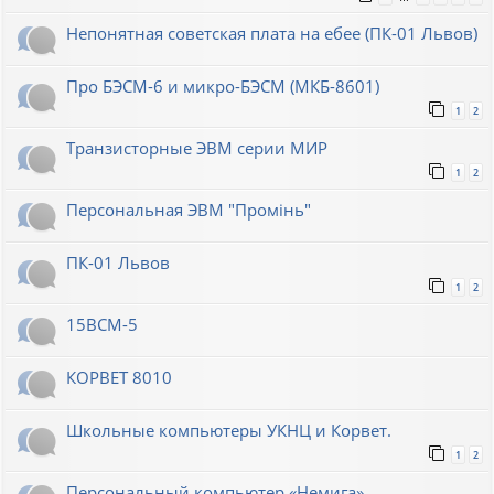
Непонятная советская плата на ебее (ПК-01 Львов)
Про БЭСМ-6 и микро-БЭСМ (МКБ-8601)
1
2
Транзисторные ЭВМ серии МИР
1
2
Персональная ЭВМ "Промiнь"
ПК-01 Львов
1
2
15ВСМ-5
КОРВЕТ 8010
Школьные компьютеры УКНЦ и Корвет.
1
2
Персональный компьютер «Немига»