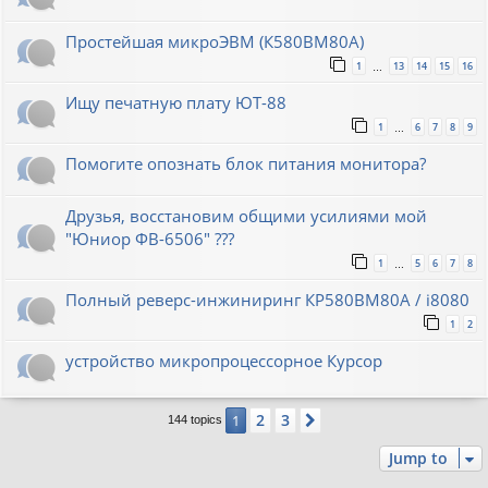
Простейшая микроЭВМ (К580ВМ80А)
1
13
14
15
16
…
Ищу печатную плату ЮТ-88
1
6
7
8
9
…
Помогите опознать блок питания монитора?
Друзья, восстановим общими усилиями мой
"Юниор ФВ-6506" ???
1
5
6
7
8
…
Полный реверс-инжиниринг КР580ВМ80А / i8080
1
2
устройство микропроцессорное Курсор
2
3
1
Next
144 topics
Jump to