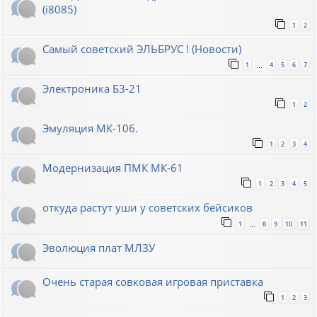
(i8085)
1
2
Самый советский ЭЛЬБРУС ! (Новости)
1
4
5
6
7
…
Электроника Б3-21
1
2
Эмуляция МК-106.
1
2
3
4
Модернизация ПМК МК-61
1
2
3
4
5
откуда растут уши у советских бейсиков
1
8
9
10
11
…
Эволюция плат МЛЗУ
Очень старая совковая игровая приставка
1
2
3