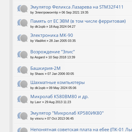
Эмулятор Феликса Лазарева на STM32F411
by
Электромонтёр
»
06 Sep 2021 19:35
Память от ЕС ЭВМ (в том числе ферритовая)
by
dk1spb
»
18 Aug 2024 04:27
Электроника МК-90
by
VladAnt
»
28 Jan 2005 03:35
Возрождение "Элис"
by
Asgard
»
10 Sep 2018 13:39
Башкирия-2М
by
Shaos
»
07 Jan 2006 00:05
Шахматные компьютеры
by
dk1spb
»
09 May 2024 05:06
Микролаб К580ВМ80 и др.
by
Lavr
»
29 Aug 2013 11:23
Эмулятор "Микролаб КР580ИК80"
by
vinxru
»
07 Oct 2013 06:45
Непонятная советская плата на ебее (ПК-01 Ль