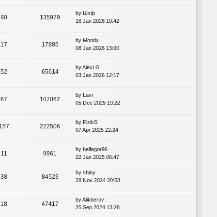
by
Шэф
90
135979
16 Jan 2026 10:42
by
Mondx
17
17885
08 Jan 2026 13:00
by
AlexLG
52
65614
03 Jan 2026 12:17
by
Lavr
67
107062
05 Dec 2025 19:22
by
FizikS
157
222506
07 Apr 2025 22:24
by
belfegor96
11
9961
22 Jan 2025 06:47
by
shiny
38
84523
28 Nov 2024 20:58
by
Alikberov
18
47417
25 Sep 2024 13:28