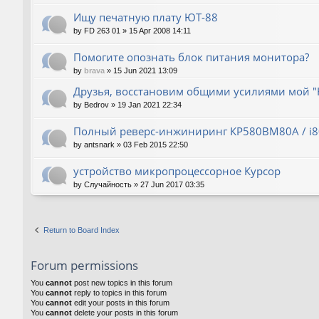
Ищу печатную плату ЮТ-88
by
FD 263 01
»
15 Apr 2008 14:11
Помогите опознать блок питания монитора?
by
brava
»
15 Jun 2021 13:09
Друзья, восстановим общими усилиями мой "
by
Bedrov
»
19 Jan 2021 22:34
Полный реверс-инжиниринг КР580ВМ80А / i
by
antsnark
»
03 Feb 2015 22:50
устройство микропроцессорное Курсор
by
Случайность
»
27 Jun 2017 03:35
Return to Board Index
Forum permissions
You
cannot
post new topics in this forum
You
cannot
reply to topics in this forum
You
cannot
edit your posts in this forum
You
cannot
delete your posts in this forum