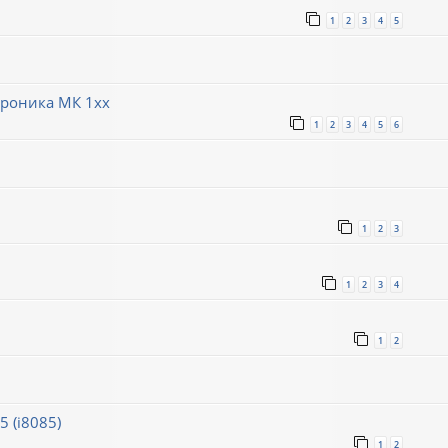
1
2
3
4
5
троника МК 1хх
1
2
3
4
5
6
1
2
3
1
2
3
4
1
2
 (i8085)
1
2