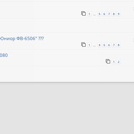
1
5
6
7
8
9
…
Юниор ФВ-6506" ???
1
4
5
6
7
8
…
8080
1
2