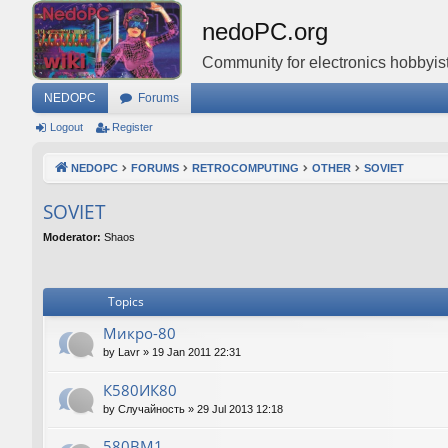
nedoPC.org
Community for electronics hobbyist
NEDOPC
Forums
Logout
Register
NEDOPC
FORUMS
RETROCOMPUTING
OTHER
SOVIET
SOVIET
Moderator:
Shaos
Topics
Микро-80
by
Lavr
»
19 Jan 2011 22:31
К580ИК80
by
Случайность
»
29 Jul 2013 12:18
580ВМ1