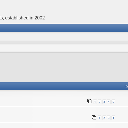
s, established in 2002
Re
1
2
3
4
5
1
2
3
4