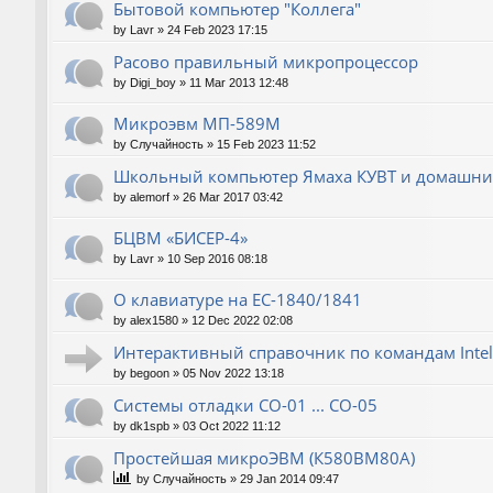
Бытовой компьютер "Коллега"
by
Lavr
»
24 Feb 2023 17:15
Расово правильный микропроцессор
by
Digi_boy
»
11 Mar 2013 12:48
Микроэвм МП-589М
by
Случайность
»
15 Feb 2023 11:52
Школьный компьютер Ямаха КУВТ и домашние
by
alemorf
»
26 Mar 2017 03:42
БЦВМ «БИСЕР-4»
by
Lavr
»
10 Sep 2016 08:18
О клавиатуре на ЕС-1840/1841
by
alex1580
»
12 Dec 2022 02:08
Интерактивный справочник по командам Intel
by
begoon
»
05 Nov 2022 13:18
Системы отладки СО-01 ... СО-05
by
dk1spb
»
03 Oct 2022 11:12
Простейшая микроЭВМ (К580ВМ80А)
by
Случайность
»
29 Jan 2014 09:47