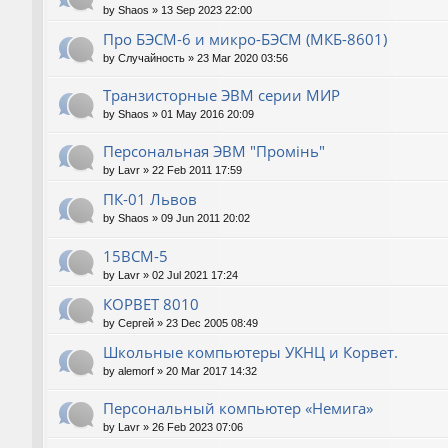
by
Shaos
»
13 Sep 2023 22:00
Про БЭСМ-6 и микро-БЭСМ (МКБ-8601)
by
Случайность
»
23 Mar 2020 03:56
Транзисторные ЭВМ серии МИР
by
Shaos
»
01 May 2016 20:09
Персональная ЭВМ "Промiнь"
by
Lavr
»
22 Feb 2011 17:59
ПК-01 Львов
by
Shaos
»
09 Jun 2011 20:02
15ВСМ-5
by
Lavr
»
02 Jul 2021 17:24
КОРВЕТ 8010
by
Сергей
»
23 Dec 2005 08:49
Школьные компьютеры УКНЦ и Корвет.
by
alemorf
»
20 Mar 2017 14:32
Персональный компьютер «Немига»
by
Lavr
»
26 Feb 2023 07:06