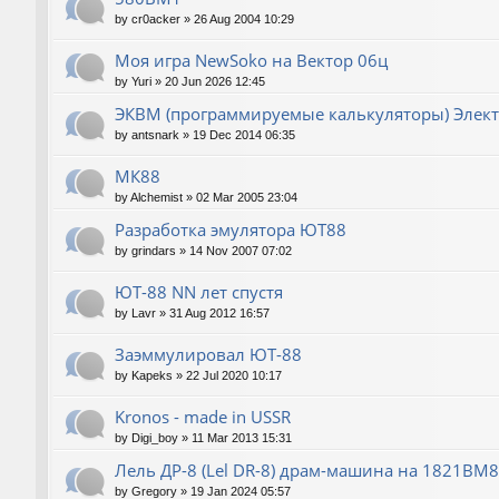
by
cr0acker
»
26 Aug 2004 10:29
Моя игра NewSoko на Вектор 06ц
by
Yuri
»
20 Jun 2026 12:45
ЭКВМ (программируемые калькуляторы) Элек
by
antsnark
»
19 Dec 2014 06:35
МК88
by
Alchemist
»
02 Mar 2005 23:04
Разработка эмулятора ЮТ88
by
grindars
»
14 Nov 2007 07:02
ЮТ-88 NN лет спустя
by
Lavr
»
31 Aug 2012 16:57
Заэммулировал ЮТ-88
by
Kapeks
»
22 Jul 2020 10:17
Kronos - made in USSR
by
Digi_boy
»
11 Mar 2013 15:31
Лель ДР-8 (Lel DR-8) драм-машина на 1821ВМ85
by
Gregory
»
19 Jan 2024 05:57