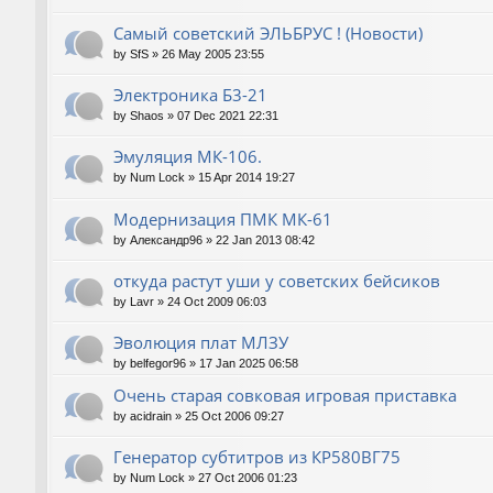
Самый советский ЭЛЬБРУС ! (Новости)
by
SfS
»
26 May 2005 23:55
Электроника Б3-21
by
Shaos
»
07 Dec 2021 22:31
Эмуляция МК-106.
by
Num Lock
»
15 Apr 2014 19:27
Модернизация ПМК МК-61
by
Александр96
»
22 Jan 2013 08:42
откуда растут уши у советских бейсиков
by
Lavr
»
24 Oct 2009 06:03
Эволюция плат МЛЗУ
by
belfegor96
»
17 Jan 2025 06:58
Очень старая совковая игровая приставка
by
acidrain
»
25 Oct 2006 09:27
Генератор субтитров из КР580ВГ75
by
Num Lock
»
27 Oct 2006 01:23