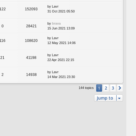
by
Lavr
122
152093
31 Oct 2021 05:50
by
brava
0
28421
15 Jun 2021 13:09
by
Lavr
116
108620
12 May 2021 14:06
by
Lavr
21
41198
22 Apr 2021 22:15
by
Lavr
2
14938
14 Mar 2021 23:30
2
3
1
Next
144 topics
Jump to