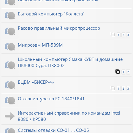
Бытовой компьютер "Коллега"
Расово правильный микропроцессор
1
2
3
Микроэвм МП-589М
Школьный компьютер Ямаха КУВТ и домашние
ПК8000 Сура, ПК8002
1
2
БЦВМ «БИСЕР-4»
1
2
3
О клавиатуре на ЕС-1840/1841
Интерактивный справочник по командам Intel
8080 / КР580
Системы отладки СО-01 ... СО-05