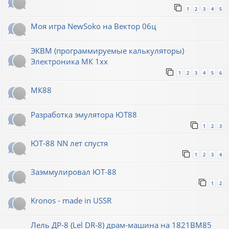
1
2
3
4
5
Моя игра NewSoko на Вектор 06ц
ЭКВМ (программируемые калькуляторы)
Электроника МК 1хх
1
2
3
4
5
6
МК88
Разработка эмулятора ЮТ88
1
2
3
ЮТ-88 NN лет спустя
1
2
3
4
Заэммулировал ЮТ-88
1
2
Kronos - made in USSR
Лель ДР-8 (Lel DR-8) драм-машина на 1821ВМ85