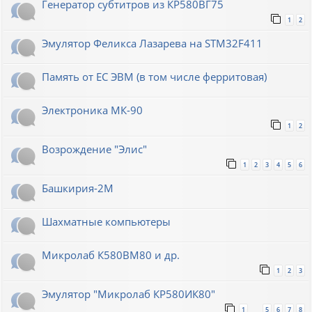
Генератор субтитров из КР580ВГ75
1
2
Эмулятор Феликса Лазарева на STM32F411
Память от ЕС ЭВМ (в том числе ферритовая)
Электроника МК-90
1
2
Возрождение "Элис"
1
2
3
4
5
6
Башкирия-2М
Шахматные компьютеры
Микролаб К580ВМ80 и др.
1
2
3
Эмулятор "Микролаб КР580ИК80"
1
5
6
7
8
…