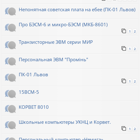
Непонятная советская плата на ебее (ПК-01 Львов)
Про БЭСМ-6 и микро-БЭСМ (МКБ-8601)
1
2
Транзисторные ЭВМ серии МИР
1
2
Персональная ЭВМ "Промiнь"
ПК-01 Львов
1
2
15ВСМ-5
КОРВЕТ 8010
Школьные компьютеры УКНЦ и Корвет.
1
2
Персональный компьютер «Немига»