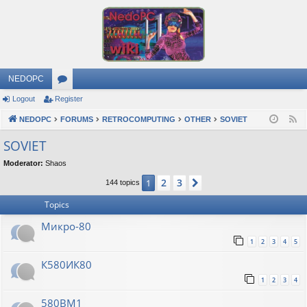
NEDOPC
Logout
Register
or
NEDOPC
u
FORUMS
RETROCOMPUTING
OTHER
SOVIET
F
e
m
SOVIET
e
s
Moderator:
Shaos
d
2
3
1
Next
144 topics
Topics
Микро-80
1
2
3
4
5
К580ИК80
1
2
3
4
580ВМ1