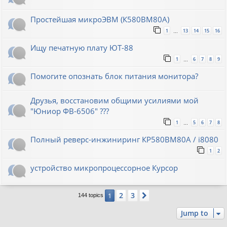
Простейшая микроЭВМ (К580ВМ80А)
1
13
14
15
16
…
Ищу печатную плату ЮТ-88
1
6
7
8
9
…
Помогите опознать блок питания монитора?
Друзья, восстановим общими усилиями мой
"Юниор ФВ-6506" ???
1
5
6
7
8
…
Полный реверс-инжиниринг КР580ВМ80А / i8080
1
2
устройство микропроцессорное Курсор
2
3
1
Next
144 topics
Jump to