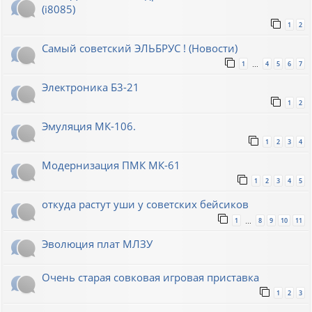
(i8085)
1
2
Самый советский ЭЛЬБРУС ! (Новости)
1
4
5
6
7
…
Электроника Б3-21
1
2
Эмуляция МК-106.
1
2
3
4
Модернизация ПМК МК-61
1
2
3
4
5
откуда растут уши у советских бейсиков
1
8
9
10
11
…
Эволюция плат МЛЗУ
Очень старая совковая игровая приставка
1
2
3