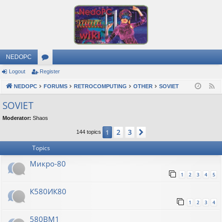
NEDOPC
Logout
Register
or
NEDOPC
u
FORUMS
RETROCOMPUTING
OTHER
SOVIET
F
e
m
SOVIET
e
s
Moderator:
Shaos
d
2
3
1
Next
144 topics
Topics
Микро-80
1
2
3
4
5
К580ИК80
1
2
3
4
580ВМ1