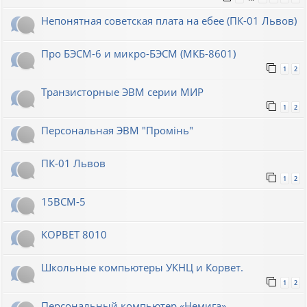
Непонятная советская плата на ебее (ПК-01 Львов)
Про БЭСМ-6 и микро-БЭСМ (МКБ-8601)
1
2
Транзисторные ЭВМ серии МИР
1
2
Персональная ЭВМ "Промiнь"
ПК-01 Львов
1
2
15ВСМ-5
КОРВЕТ 8010
Школьные компьютеры УКНЦ и Корвет.
1
2
Персональный компьютер «Немига»