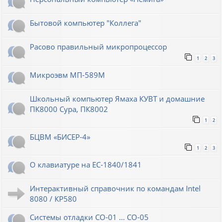
Бытовой компьютер "Коллега"
Расово правильный микропроцессор
1
2
3
Микроэвм МП-589М
Школьный компьютер Ямаха КУВТ и домашние
ПК8000 Сура, ПК8002
1
2
БЦВМ «БИСЕР-4»
1
2
3
О клавиатуре на ЕС-1840/1841
Интерактивный справочник по командам Intel
8080 / КР580
Системы отладки СО-01 ... СО-05