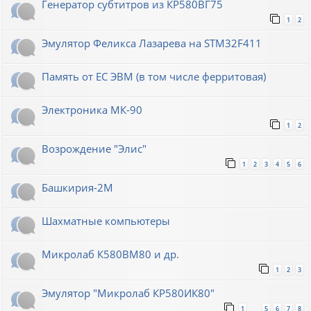
Генератор субтитров из КР580ВГ75
1
2
Эмулятор Феликса Лазарева на STM32F411
Память от ЕС ЭВМ (в том числе ферритовая)
Электроника МК-90
1
2
Возрождение "Элис"
1
2
3
4
5
6
Башкирия-2М
Шахматные компьютеры
Микролаб К580ВМ80 и др.
1
2
3
Эмулятор "Микролаб КР580ИК80"
1
5
6
7
8
…