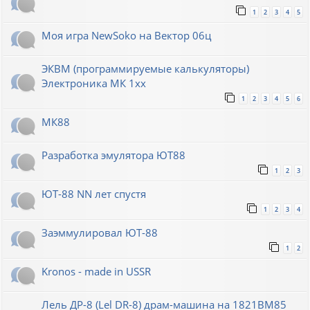
1
2
3
4
5
Моя игра NewSoko на Вектор 06ц
ЭКВМ (программируемые калькуляторы)
Электроника МК 1хх
1
2
3
4
5
6
МК88
Разработка эмулятора ЮТ88
1
2
3
ЮТ-88 NN лет спустя
1
2
3
4
Заэммулировал ЮТ-88
1
2
Kronos - made in USSR
Лель ДР-8 (Lel DR-8) драм-машина на 1821ВМ85