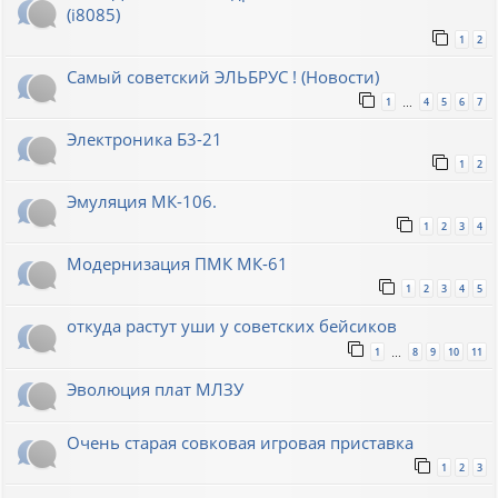
(i8085)
1
2
Самый советский ЭЛЬБРУС ! (Новости)
1
4
5
6
7
…
Электроника Б3-21
1
2
Эмуляция МК-106.
1
2
3
4
Модернизация ПМК МК-61
1
2
3
4
5
откуда растут уши у советских бейсиков
1
8
9
10
11
…
Эволюция плат МЛЗУ
Очень старая совковая игровая приставка
1
2
3