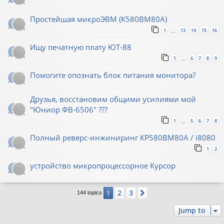
Простейшая микроЭВМ (К580ВМ80А)
1
13
14
15
16
…
Ищу печатную плату ЮТ-88
1
6
7
8
9
…
Помогите опознать блок питания монитора?
Друзья, восстановим общими усилиями мой
"Юниор ФВ-6506" ???
1
5
6
7
8
…
Полный реверс-инжиниринг КР580ВМ80А / i8080
1
2
устройство микропроцессорное Курсор
2
3
1
Next
144 topics
Jump to