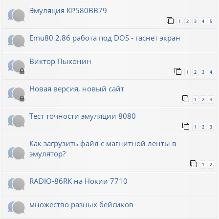
Эмуляция КР580ВВ79
1
2
3
4
5
Emu80 2.86 работа под DOS - гаснет экран
Виктор Пыхонин
1
2
3
4
Новая версия, новый сайт
1
2
3
Тест точности эмуляции 8080
1
2
3
Как загрузить файл с магнитной ленты в
эмулятор?
1
2
RADIO-86RK на Нокии 7710
множество разных бейсиков