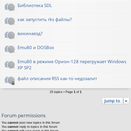
Библиотека SDL
как запустить rks файлы?
викинаезд?
Emu80 и DOSBox
Emu80 в режиме Орион-128 перегружает Windows
XP SP2
файл описания RSS как-то недозалит
25 topics • Page
1
of
1
Jump to
Forum permissions
You
cannot
post new topics in this forum
You
cannot
reply to topics in this forum
You
cannot
edit your posts in this forum