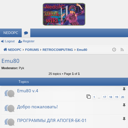
NEDOPC
Logout
Register
or
NEDOPC
u
FORUMS
RETROCOMPUTING
Emu80
F
e
m
Emu80
e
s
Moderator:
Pyk
d
25 topics • Page
1
of
1
Topics
Emu80 v.4
1
17
18
19
20
…
Добро пожаловать!
ПРОГРАММЫ ДЛЯ АПОГЕЯ-БК-01