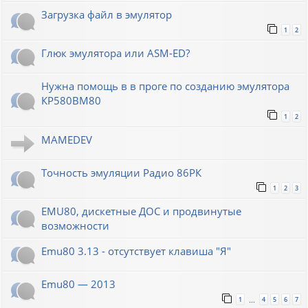
Загрузка файл в эмулятор
1
2
Глюк эмулятора или ASM-ED?
Нужна помощь в в проге по созданию эмулятора
КР580ВМ80
1
2
MAMEDEV
Точность эмуляции Радио 86РК
1
2
3
EMU80, дискетные ДОС и продвинутые
возможности
Emu80 3.13 - отсутствует клавиша "Я"
Emu80 — 2013
1
4
5
6
7
…