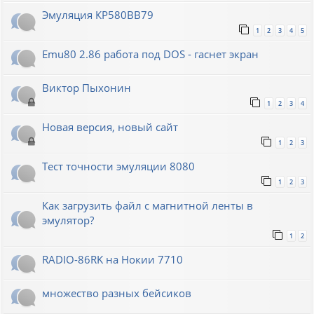
Эмуляция КР580ВВ79
1
2
3
4
5
Emu80 2.86 работа под DOS - гаснет экран
Виктор Пыхонин
1
2
3
4
Новая версия, новый сайт
1
2
3
Тест точности эмуляции 8080
1
2
3
Как загрузить файл с магнитной ленты в
эмулятор?
1
2
RADIO-86RK на Нокии 7710
множество разных бейсиков