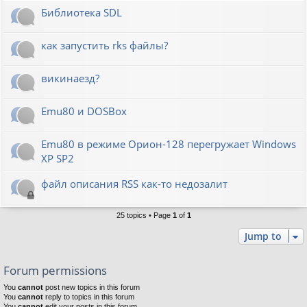
Библиотека SDL
как запустить rks файлы?
викинаезд?
Emu80 и DOSBox
Emu80 в режиме Орион-128 перегружает Windows
XP SP2
файл описания RSS как-то недозалит
25 topics • Page
1
of
1
Jump to
Forum permissions
You
cannot
post new topics in this forum
You
cannot
reply to topics in this forum
You
cannot
edit your posts in this forum