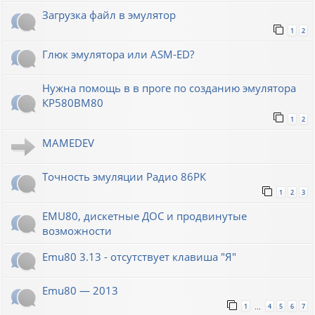
Загрузка файл в эмулятор
1
2
Глюк эмулятора или ASM-ED?
Нужна помощь в в проге по созданию эмулятора
КР580ВМ80
1
2
MAMEDEV
Точность эмуляции Радио 86РК
1
2
3
EMU80, дискетные ДОС и продвинутые
возможности
Emu80 3.13 - отсутствует клавиша "Я"
Emu80 — 2013
1
4
5
6
7
…