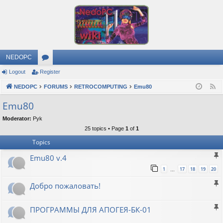
NEDOPC
Logout
Register
or
NEDOPC
u
FORUMS
RETROCOMPUTING
Emu80
F
e
m
Emu80
e
s
Moderator:
Pyk
d
25 topics • Page
1
of
1
Topics
Emu80 v.4
1
17
18
19
20
…
Добро пожаловать!
ПРОГРАММЫ ДЛЯ АПОГЕЯ-БК-01