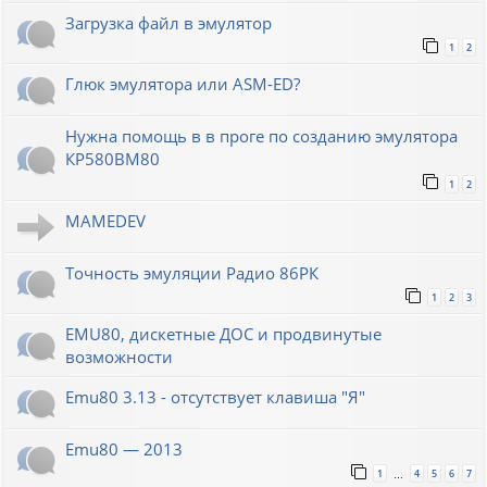
Загрузка файл в эмулятор
1
2
Глюк эмулятора или ASM-ED?
Нужна помощь в в проге по созданию эмулятора
КР580ВМ80
1
2
MAMEDEV
Точность эмуляции Радио 86РК
1
2
3
EMU80, дискетные ДОС и продвинутые
возможности
Emu80 3.13 - отсутствует клавиша "Я"
Emu80 — 2013
1
4
5
6
7
…