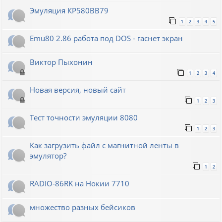
Эмуляция КР580ВВ79
1
2
3
4
5
Emu80 2.86 работа под DOS - гаснет экран
Виктор Пыхонин
1
2
3
4
Новая версия, новый сайт
1
2
3
Тест точности эмуляции 8080
1
2
3
Как загрузить файл с магнитной ленты в
эмулятор?
1
2
RADIO-86RK на Нокии 7710
множество разных бейсиков