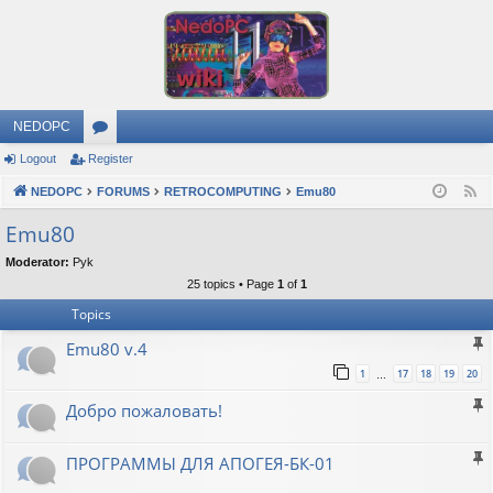
NEDOPC
Logout
Register
or
NEDOPC
u
FORUMS
RETROCOMPUTING
Emu80
F
e
m
Emu80
e
s
Moderator:
Pyk
d
25 topics • Page
1
of
1
Topics
Emu80 v.4
1
17
18
19
20
…
Добро пожаловать!
ПРОГРАММЫ ДЛЯ АПОГЕЯ-БК-01