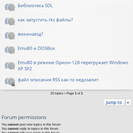
Библиотека SDL
как запустить rks файлы?
викинаезд?
Emu80 и DOSBox
Emu80 в режиме Орион-128 перегружает Windows
XP SP2
файл описания RSS как-то недозалит
25 topics • Page
1
of
1
Jump to
Forum permissions
You
cannot
post new topics in this forum
You
cannot
reply to topics in this forum
You
cannot
edit your posts in this forum